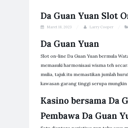
Da Guan Yuan Slot O
Maret 18, 2023
Larry Cooper
Da Guan Yuan
Slot on-line Da Guan Yuan bermula W
memasuki harmonisasi wisma teh secar
mulia, tajuk itu memastikan jumlah hur
kawasan garang tinggi serupa mungkin t
Kasino bersama Da 
Pembawa Da Guan Y