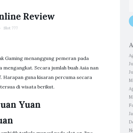
nline Review
Slot 777
A
A
atak Gaming menanggung pemeran pada
Ju
a mengangkat. Secara jumlah buah Asia nan
J
uf. Harapan guna kisaran percuma secara
M
ersua di wisata berikut.
Ap
M
Guan Yuan
F
J
uan
D
N