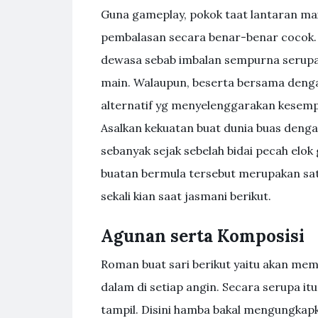
Guna gameplay, pokok taat lantaran ma
pembalasan secara benar-benar cocok
dewasa sebab imbalan sempurna serupa
main. Walaupun, beserta bersama denga
alternatif yg menyelenggarakan kesem
Asalkan kekuatan buat dunia buas den
sebanyak sejak sebelah bidai pecah elo
buatan bermula tersebut merupakan sat
sekali kian saat jasmani berikut.
Agunan serta Komposisi
Roman buat sari berikut yaitu akan m
dalam di setiap angin. Secara serupa it
tampil. Disini hamba bakal mengungkap