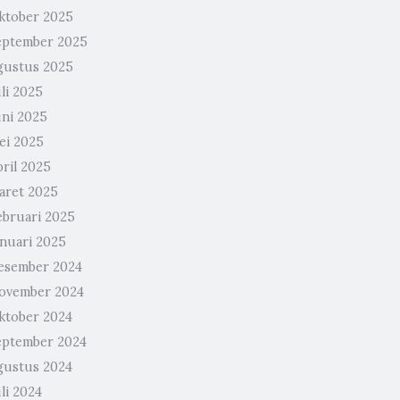
ktober 2025
eptember 2025
gustus 2025
li 2025
uni 2025
ei 2025
pril 2025
aret 2025
ebruari 2025
anuari 2025
esember 2024
ovember 2024
ktober 2024
eptember 2024
gustus 2024
li 2024