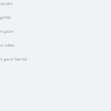
tus slot
ogel hk
ot gacor
ot online
ot gacor hari ini