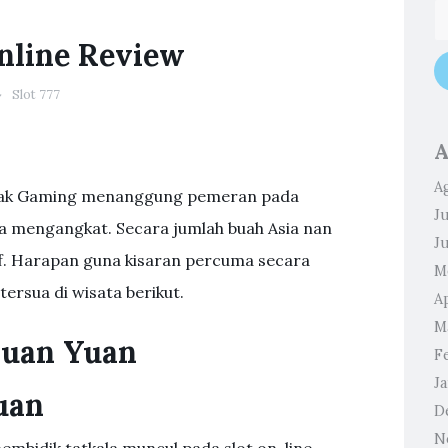
nline Review
Slot 777
A
A
atak Gaming menanggung pemeran pada
Ju
a mengangkat. Secara jumlah buah Asia nan
J
uf. Harapan guna kisaran percuma secara
M
ersua di wisata berikut.
Ap
M
Guan Yuan
F
J
uan
D
N