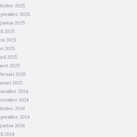
ktober 2025
eptember 2025
gustus 2025
li 2025
uni 2025
ei 2025
pril 2025
aret 2025
ebruari 2025
anuari 2025
esember 2024
ovember 2024
ktober 2024
eptember 2024
gustus 2024
li 2024