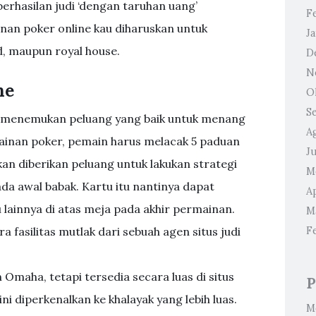
erhasilan judi ‘dengan taruhan uang’
F
an poker online kau diharuskan untuk
J
nd, maupun royal house.
D
N
ne
O
S
u menemukan peluang yang baik untuk menang
A
ainan poker, pemain harus melacak 5 paduan
Ju
kan diberikan peluang untuk lakukan strategi
M
 awal babak. Kartu itu nantinya dapat
Ap
lainnya di atas meja pada akhir permainan.
M
a fasilitas mutlak dari sebuah agen situs judi
F
Omaha, tetapi tersedia secara luas di situs
P
ni diperkenalkan ke khalayak yang lebih luas.
M