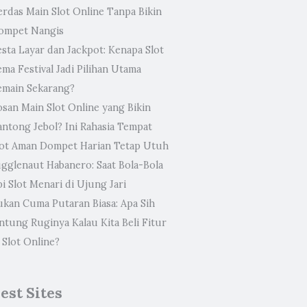
erdas Main Slot Online Tanpa Bikin
ompet Nangis
esta Layar dan Jackpot: Kenapa Slot
ma Festival Jadi Pilihan Utama
emain Sekarang?
osan Main Slot Online yang Bikin
antong Jebol? Ini Rahasia Tempat
lot Aman Dompet Harian Tetap Utuh
ugglenaut Habanero: Saat Bola-Bola
i Slot Menari di Ujung Jari
ukan Cuma Putaran Biasa: Apa Sih
ntung Ruginya Kalau Kita Beli Fitur
 Slot Online?
est Sites