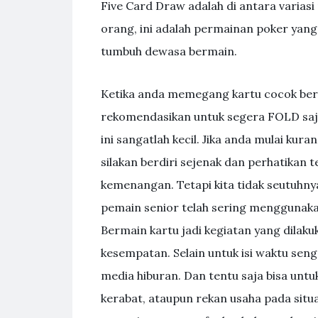
Five Card Draw adalah di antara variasi 
orang, ini adalah permainan poker yang
tumbuh dewasa bermain.
Ketika anda memegang kartu cocok bers
rekomendasikan untuk segera FOLD saj
ini sangatlah kecil. Jika anda mulai ku
silakan berdiri sejenak dan perhatika
kemenangan. Tetapi kita tidak seutuhnya
pemain senior telah sering menggunakan 
Bermain kartu jadi kegiatan yang dila
kesempatan. Selain untuk isi waktu sen
media hiburan. Dan tentu saja bisa un
kerabat, ataupun rekan usaha pada situ