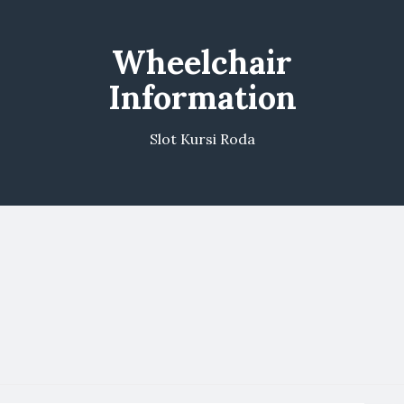
Wheelchair
Information
Slot Kursi Roda