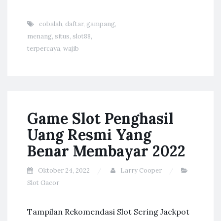
cobalah
,
daftar
,
gampang
,
menang
,
situs
,
slot88
,
terpercaya
,
wajib
Game Slot Penghasil
Uang Resmi Yang
Benar Membayar 2022
Oktober 24, 2022
Larry Cooper
Slot Gacor
Tampilan Rekomendasi Slot Sering Jackpot