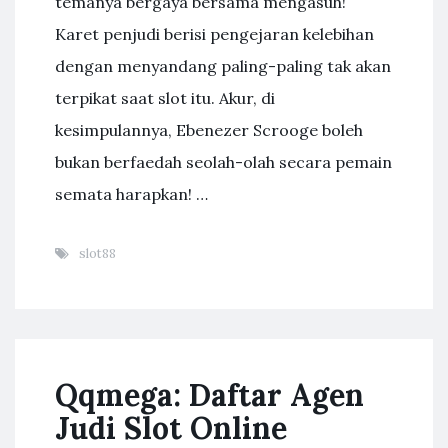
temanya bergaya bersama mengasuh!
Karet penjudi berisi pengejaran kelebihan
dengan menyandang paling-paling tak akan
terpikat saat slot itu. Akur, di
kesimpulannya, Ebenezer Scrooge boleh
bukan berfaedah seolah-olah secara pemain
semata harapkan! …
slot88
Qqmega: Daftar Agen
Judi Slot Online