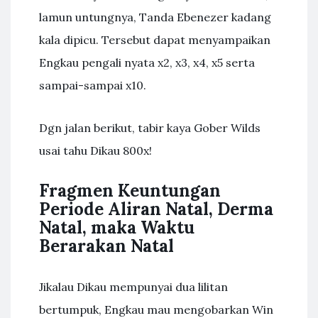
lamun untungnya, Tanda Ebenezer kadang
kala dipicu. Tersebut dapat menyampaikan
Engkau pengali nyata x2, x3, x4, x5 serta
sampai-sampai x10.
Dgn jalan berikut, tabir kaya Gober Wilds
usai tahu Dikau 800x!
Fragmen Keuntungan
Periode Aliran Natal, Derma
Natal, maka Waktu
Berarakan Natal
Jikalau Dikau mempunyai dua lilitan
bertumpuk, Engkau mau mengobarkan Win