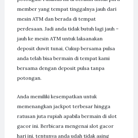
member yang tempat tinggalnya jauh dari
mesin ATM dan berada di tempat
perdesaan. Jadi anda tidak butuh lagi jauh –
jauh ke mesin ATM untuk laksanakan
deposit duwit tunai, Cukup bersama pulsa
anda telah bisa bermain di tempat kami
bersama dengan deposit pulsa tanpa
potongan.
Anda memiliki kesempatkan untuk
memenangkan jackpot terbesar hingga
ratusan juta rupiah apabila bermain di slot
gacor ini. Berbicara mengenai slot gacor
hari ini, tentunya anda udah tidak asing