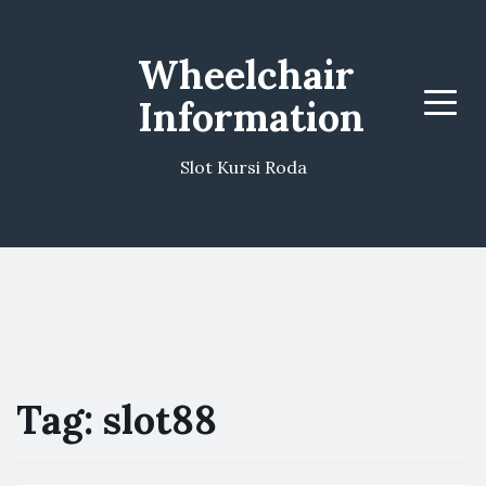
Wheelchair
Information
Menu
Slot Kursi Roda
Tag:
slot88