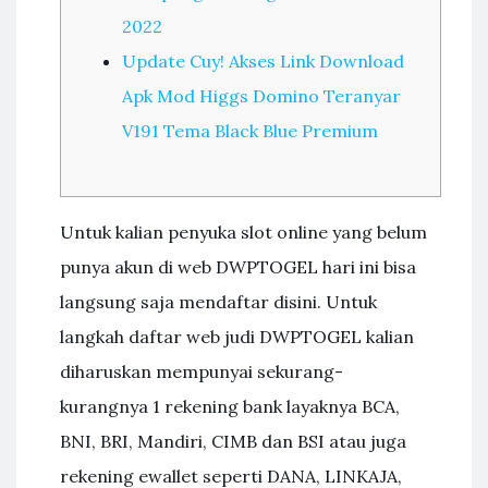
2022
Update Cuy! Akses Link Download
Apk Mod Higgs Domino Teranyar
V191 Tema Black Blue Premium
Untuk kalian penyuka slot online yang belum
punya akun di web DWPTOGEL hari ini bisa
langsung saja mendaftar disini. Untuk
langkah daftar web judi DWPTOGEL kalian
diharuskan mempunyai sekurang-
kurangnya 1 rekening bank layaknya BCA,
BNI, BRI, Mandiri, CIMB dan BSI atau juga
rekening ewallet seperti DANA, LINKAJA,