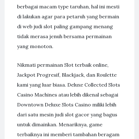
berbagai macam type taruhan, hal ini mesti
di lakukan agar para petaruh yang bermain
di web judi slot paling gampang menang
tidak merasa jenuh bersama permainan
yang monoton.
Nikmati permainan Slot terbaik online,
Jackpot Progresif, Blackjack, dan Roulette
kami yang luar biasa. Deluxe Collected Slots
Casino Machines atau lebih dikenal sebagai
Downtown Deluxe Slots Casino miliki lebih
dari satu mesin judi slot gacor yang bagus
untuk dimainkan. Menariknya, game
terbaiknya ini memberi tambahan beragam