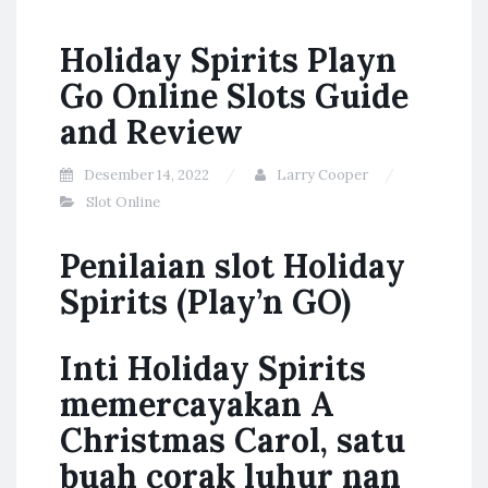
Holiday Spirits Playn
Go Online Slots Guide
and Review
Desember 14, 2022
Larry Cooper
Slot Online
Penilaian slot Holiday
Spirits (Play’n GO)
Inti Holiday Spirits
memercayakan A
Christmas Carol, satu
buah corak luhur nan