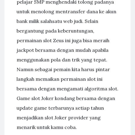
pelajar SMP menghendaki tolong padanya
untuk menolong mentransfer dana ke akun
bank milik salahsatu web judi. Selain
bergantung pada keberuntungan,
permainan slot Zeus ini juga bisa meraih
jackpot bersama dengan mudah apabila
menggunakan pola dan trik yang tepat.
Namun sebagai pemain kita harus pintar
langkah memaikan permainan slot ini
bersama dengan mengamati algoritma slot.
Game slot Joker kondang bersama dengan
update game terbarunya setiap tahun
menjadikan slot Joker provider yang
menarik untuk kamu coba.