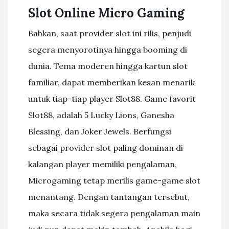
Slot Online Micro Gaming
Bahkan, saat provider slot ini rilis, penjudi
segera menyorotinya hingga booming di
dunia. Tema moderen hingga kartun slot
familiar, dapat memberikan kesan menarik
untuk tiap-tiap player Slot88. Game favorit
Slot88, adalah 5 Lucky Lions, Ganesha
Blessing, dan Joker Jewels. Berfungsi
sebagai provider slot paling dominan di
kalangan player memiliki pengalaman,
Microgaming tetap merilis game-game slot
menantang. Dengan tantangan tersebut,
maka secara tidak segera pengalaman main