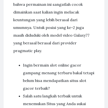
bahwa permainan ini sangatlah cocok
dimainkan saat kalian ingin melacak
keuntungan yang lebih berasal dari
umumnya. Untuk posisi yang ke-2 juga
masih diduduki oleh model video Galaxy77
yang berasal berasal dari provider
pragmatic play.
Ingin bermain slot online gacor
gampang menang terbaru bakal tetapi
belum bisa mendapatkan situs slot
gacor terbaik?
Salah satu langkah terbaik untuk
menemukan Situs yang Anda sukai