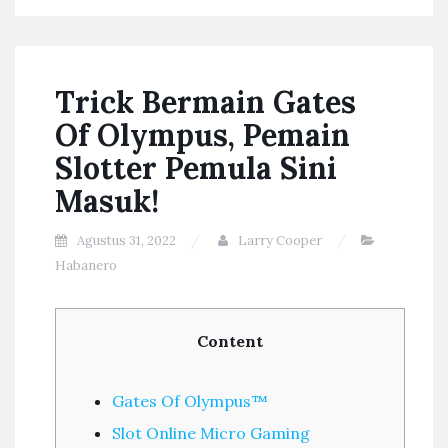
Trick Bermain Gates
Of Olympus, Pemain
Slotter Pemula Sini
Masuk!
Agustus 31, 2022
Larry Cooper
Habanero
Content
Gates Of Olympus™
Slot Online Micro Gaming