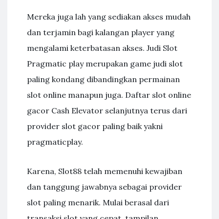
Mereka juga lah yang sediakan akses mudah
dan terjamin bagi kalangan player yang
mengalami keterbatasan akses. Judi Slot
Pragmatic play merupakan game judi slot
paling kondang dibandingkan permainan
slot online manapun juga. Daftar slot online
gacor Cash Elevator selanjutnya terus dari
provider slot gacor paling baik yakni
pragmaticplay.
Karena, Slot88 telah memenuhi kewajiban
dan tanggung jawabnya sebagai provider
slot paling menarik. Mulai berasal dari
transaksi slot yang cepat, tampilan