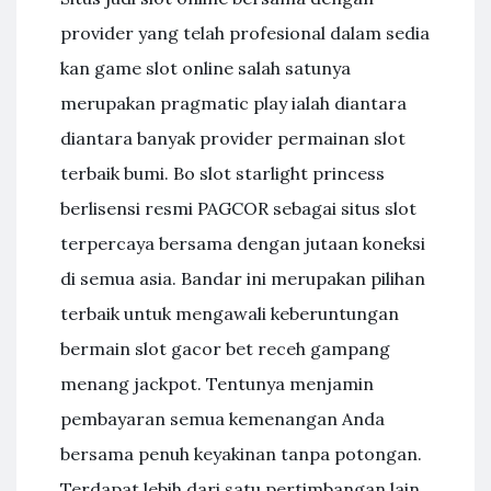
provider yang telah profesional dalam sedia
kan game slot online salah satunya
merupakan pragmatic play ialah diantara
diantara banyak provider permainan slot
terbaik bumi. Bo slot starlight princess
berlisensi resmi PAGCOR sebagai situs slot
terpercaya bersama dengan jutaan koneksi
di semua asia. Bandar ini merupakan pilihan
terbaik untuk mengawali keberuntungan
bermain slot gacor bet receh gampang
menang jackpot. Tentunya menjamin
pembayaran semua kemenangan Anda
bersama penuh keyakinan tanpa potongan.
Terdapat lebih dari satu pertimbangan lain