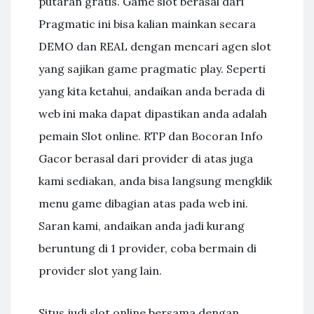
putaran gratis. Game slot berasal dari
Pragmatic ini bisa kalian mainkan secara
DEMO dan REAL dengan mencari agen slot
yang sajikan game pragmatic play. Seperti
yang kita ketahui, andaikan anda berada di
web ini maka dapat dipastikan anda adalah
pemain Slot online. RTP dan Bocoran Info
Gacor berasal dari provider di atas juga
kami sediakan, anda bisa langsung mengklik
menu game dibagian atas pada web ini.
Saran kami, andaikan anda jadi kurang
beruntung di 1 provider, coba bermain di
provider slot yang lain.
Situs judi slot online bersama dengan