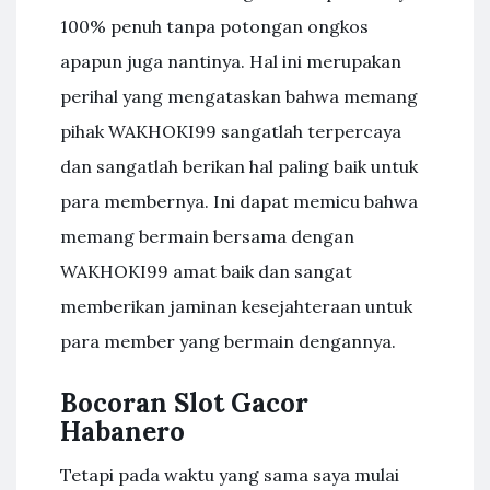
100% penuh tanpa potongan ongkos
apapun juga nantinya. Hal ini merupakan
perihal yang mengataskan bahwa memang
pihak WAKHOKI99 sangatlah terpercaya
dan sangatlah berikan hal paling baik untuk
para membernya. Ini dapat memicu bahwa
memang bermain bersama dengan
WAKHOKI99 amat baik dan sangat
memberikan jaminan kesejahteraan untuk
para member yang bermain dengannya.
Bocoran Slot Gacor
Habanero
Tetapi pada waktu yang sama saya mulai