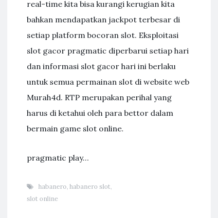
real-time kita bisa kurangi kerugian kita
bahkan mendapatkan jackpot terbesar di
setiap platform bocoran slot. Eksploitasi
slot gacor pragmatic diperbarui setiap hari
dan informasi slot gacor hari ini berlaku
untuk semua permainan slot di website web
Murah4d. RTP merupakan perihal yang
harus di ketahui oleh para bettor dalam
bermain game slot online.
pragmatic play
…
habanero
,
habanero slot
,
slot online