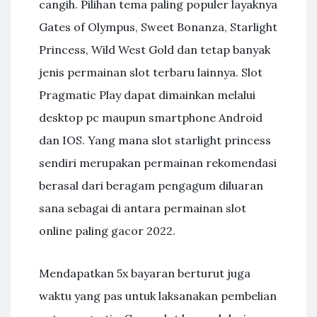
cangih. Pilihan tema paling populer layaknya
Gates of Olympus, Sweet Bonanza, Starlight
Princess, Wild West Gold dan tetap banyak
jenis permainan slot terbaru lainnya. Slot
Pragmatic Play dapat dimainkan melalui
desktop pc maupun smartphone Android
dan IOS. Yang mana slot starlight princess
sendiri merupakan permainan rekomendasi
berasal dari beragam pengagum diluaran
sana sebagai di antara permainan slot
online paling gacor 2022.
Mendapatkan 5x bayaran berturut juga
waktu yang pas untuk laksanakan pembelian