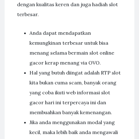
dengan kualitas keren dan juga hadiah slot
terbesar.
Anda dapat mendapatkan
kemungkinan terbesar untuk bisa
menang selama bermain slot online
gacor kerap menang via OVO.
Hal yang butuh diingat adalah RTP slot
kita bukan cuma scam, banyak orang
yang coba ikuti web informasi slot
gacor hari ini terpercaya ini dan
membuahkan banyak kemenangan.
Jika anda menggunakan modal yang
kecil, maka lebih baik anda mengawali