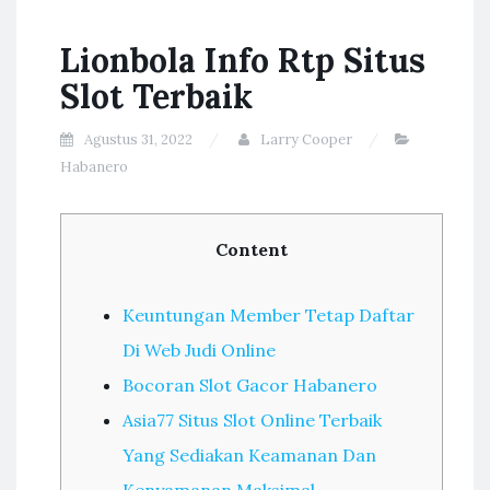
Lionbola Info Rtp Situs
Slot Terbaik
Agustus 31, 2022
Larry Cooper
Habanero
Content
Keuntungan Member Tetap Daftar
Di Web Judi Online
Bocoran Slot Gacor Habanero
Asia77 Situs Slot Online Terbaik
Yang Sediakan Keamanan Dan