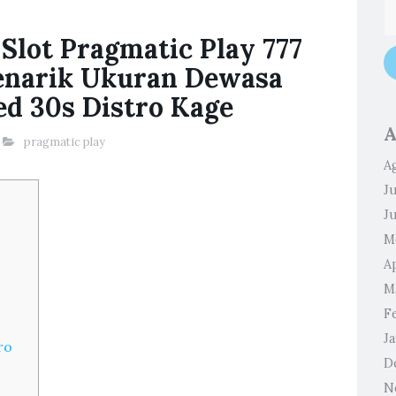
Slot Pragmatic Play 777
Menarik Ukuran Dewasa
d 30s Distro Kage
A
pragmatic play
A
Ju
J
M
Ap
M
F
J
ro
D
N