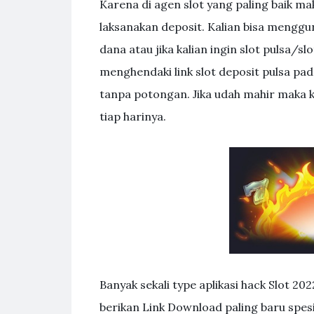
Karena di agen slot yang paling baik m
laksanakan deposit. Kalian bisa menggun
dana atau jika kalian ingin slot pulsa/sl
menghendaki link slot deposit pulsa pa
tanpa potongan. Jika udah mahir maka k
tiap harinya.
Banyak sekali type aplikasi hack Slot 2
berikan Link Download paling baru spesi