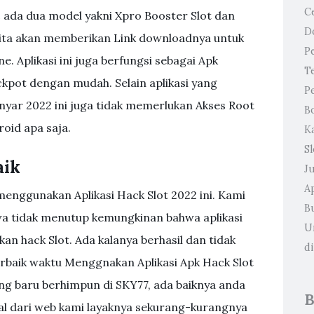
C
c ada dua model yakni Xpro Booster Slot dan
D
 kita akan memberikan Link downloadnya untuk
P
. Aplikasi ini juga berfungsi sebagai Apk
Te
ckpot dengan mudah. Selain aplikasi yang
P
anyar 2022 ini juga tidak memerlukan Akses Root
B
oid apa saja.
K
S
aik
J
Ap
 menggunakan Aplikasi Hack Slot 2022 ini. Kami
B
a tidak menutup kemungkinan bahwa aplikasi
U
an hack Slot. Ada kalanya berhasil dan tidak
di
rbaik waktu Menggnakan Aplikasi Apk Hack Slot
ang baru berhimpun di SKY77, ada baiknya anda
B
sal dari web kami layaknya sekurang-kurangnya