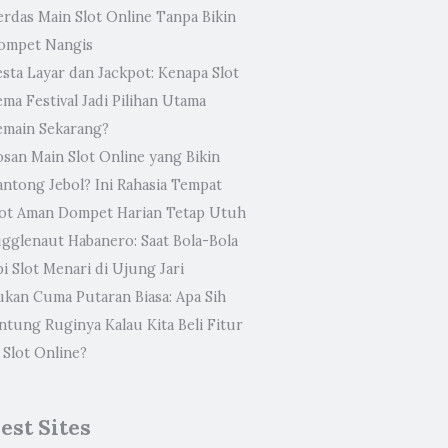
erdas Main Slot Online Tanpa Bikin
ompet Nangis
esta Layar dan Jackpot: Kenapa Slot
ma Festival Jadi Pilihan Utama
emain Sekarang?
osan Main Slot Online yang Bikin
antong Jebol? Ini Rahasia Tempat
lot Aman Dompet Harian Tetap Utuh
ugglenaut Habanero: Saat Bola-Bola
i Slot Menari di Ujung Jari
ukan Cuma Putaran Biasa: Apa Sih
ntung Ruginya Kalau Kita Beli Fitur
 Slot Online?
est Sites