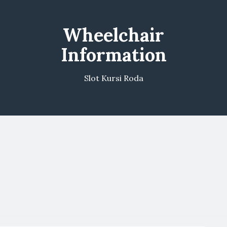
Wheelchair
Information
Slot Kursi Roda