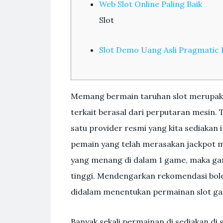
Web Slot Online Paling Baik
Slot
Slot Demo Uang Asli Pragmatic 
Memang bermain taruhan slot merupak
terkait berasal dari perputaran mesin. 
satu provider resmi yang kita sediakan 
pemain yang telah merasakan jackpot m
yang menang di dalam 1 game, maka gam
tinggi. Mendengarkan rekomendasi boleh 
didalam menentukan permainan slot gac
Banyak sekali permainan di sediakan di 