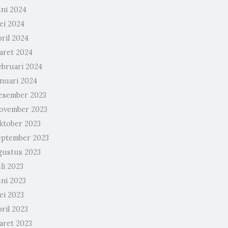
uni 2024
ei 2024
ril 2024
aret 2024
ebruari 2024
anuari 2024
esember 2023
ovember 2023
ktober 2023
eptember 2023
gustus 2023
li 2023
uni 2023
ei 2023
ril 2023
aret 2023