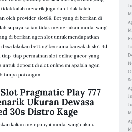
J
i tidak kalah menarik juga dan tidak kalah
M
 oleh provider slot88. Bet yang di berikan di
Ap
dah supaya kalian tidak memerlukan modal yang
M
yang di berikan agen slot untuk mendapatkan
F
n bisa lakukan betting bersama banyak di slot 4d
J
D
gi tiap-tiap permainan slot online gacor yang
N
untuk deposit di slot online ini apabila agen
O
rb tanpa potongan.
S
A
Slot Pragmatic Play 777
Ju
Menarik Ukuran Dewasa
J
d 30s Distro Kage
M
Ap
askan kalian mempunyai modal yang cukup.
M