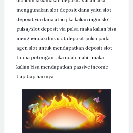
didalam laksanakan deposit. Kalian bisa
menggunakan slot deposit dana yaitu slot
deposit via dana atau jika kalian ingin slot
pulsa/slot deposit via pulsa maka kalian bisa
menghendaki link slot deposit pulsa pada
agen slot untuk mendapatkan deposit slot
tanpa potongan. Jika udah mahir maka
kalian bisa mendapatkan passive income
tiap tiap harinya.