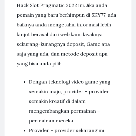
Hack Slot Pragmatic 2022 ini. Jika anda
pemain yang baru berhimpun di SKY77, ada
baiknya anda mengetahui informasi lebih
lanjut berasal dari web kami layaknya
sekurang-kurangnya deposit, Game apa
saja yang ada, dan metode deposit apa
yang bisa anda pilih.
Dengan teknologi video game yang
semakin maju, provider – provider
semakin kreatif di dalam
mengembangkan permainan –
permainan mereka.
Provider – provider sekarang ini