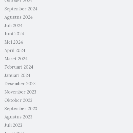
Oktober 2024
September 2024
Agustus 2024
Juli 2024
Juni 2024
Mei 2024
April 2024
Maret 2024
Februari 2024
Januari 2024
Desember 2023
November 2023
Oktober 2023
September 2023
Agustus 2023
Juli 2023