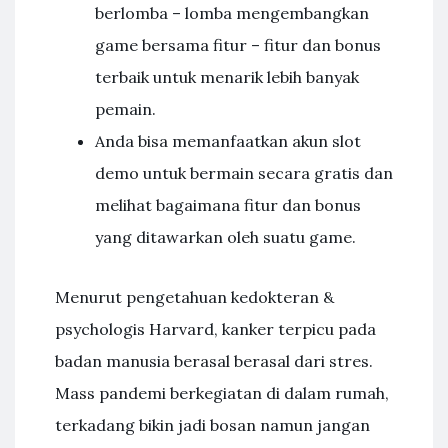
berlomba – lomba mengembangkan
game bersama fitur – fitur dan bonus
terbaik untuk menarik lebih banyak
pemain.
Anda bisa memanfaatkan akun slot
demo untuk bermain secara gratis dan
melihat bagaimana fitur dan bonus
yang ditawarkan oleh suatu game.
Menurut pengetahuan kedokteran &
psychologis Harvard, kanker terpicu pada
badan manusia berasal berasal dari stres.
Mass pandemi berkegiatan di dalam rumah,
terkadang bikin jadi bosan namun jangan