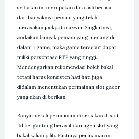
sediakan ini merupakan data asli berasal
dari banyaknya pemain yang telah
merasakan jackpot maxwin. Singkatnya,
andaikan banyak pemain yang menang di
dalam 1 game, maka game tersebut dapat
miliki persentase RTP yang tinggi.
Mendengarkan rekomendasi boleh bakal
tetapi harus konsisten hati hati juga
didalam menentukan permainan slot gacor
yang akan di berikan.
Banyak sekali permainan di sediakan di slot
4d bergantung berasal dari agen slot yang
bakal kalian pilih. Pastinya permainan ini