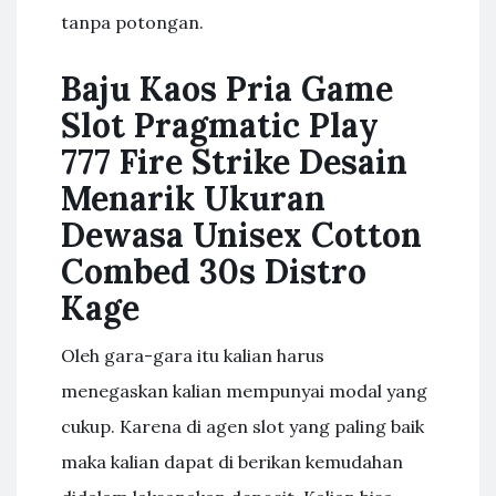
tanpa potongan.
Baju Kaos Pria Game
Slot Pragmatic Play
777 Fire Strike Desain
Menarik Ukuran
Dewasa Unisex Cotton
Combed 30s Distro
Kage
Oleh gara-gara itu kalian harus
menegaskan kalian mempunyai modal yang
cukup. Karena di agen slot yang paling baik
maka kalian dapat di berikan kemudahan