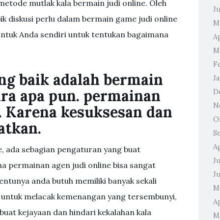
 metode mutlak kala bermain judi online. Oleh
J
pik diskusi perlu dalam bermain game judi online
M
ntuk Anda sendiri untuk tentukan bagaimana
Ap
M
F
ing baik adalah bermain
J
ara apa pun. permainan
D
N
. Karena kesuksesan dan
O
atkan.
S
A
, ada sebagian pengaturan yang buat
Ju
 permainan agen judi online bisa sangat
J
entunya anda butuh memiliki banyak sekali
M
ra untuk melacak kemenangan yang tersembunyi,
Ap
buat kejayaan dan hindari kekalahan kala
M