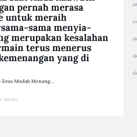
ngan pernah merasa
si
e untuk meraih
t
ersama-sama menyia-
ng merupakan kesalahan
sl
ermain terus menerus
kemenangan yang di
sl
sl
ro Zeus Mudah Menang…
e
,
supaya