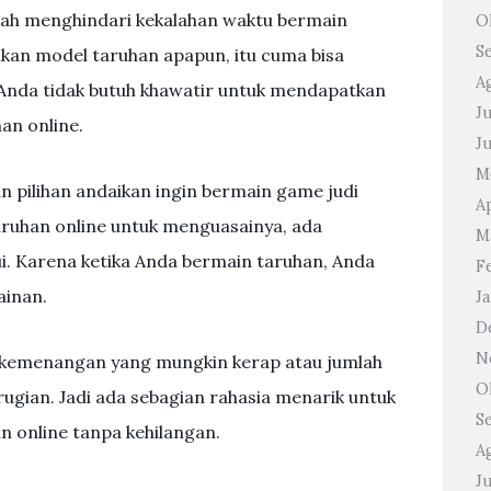
ngkah menghindari kekalahan waktu bermain
O
S
kan model taruhan apapun, itu cuma bisa
A
 Anda tidak butuh khawatir untuk mendapatkan
Ju
an online.
J
M
an pilihan andaikan ingin bermain game judi
A
taruhan online untuk menguasainya, ada
M
ui. Karena ketika Anda bermain taruhan, Anda
F
ainan.
J
D
N
a kemenangan yang mungkin kerap atau jumlah
O
ugian. Jadi ada sebagian rahasia menarik untuk
S
an online tanpa kehilangan.
A
Ju