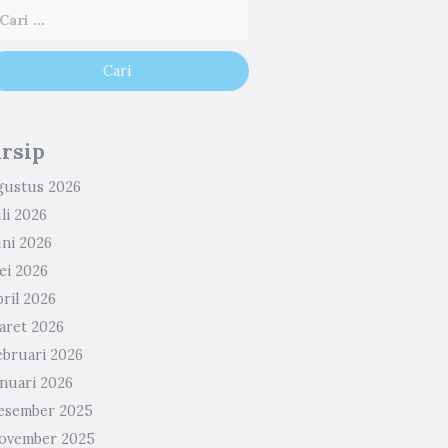
rsip
gustus 2026
li 2026
uni 2026
ei 2026
ril 2026
aret 2026
ebruari 2026
anuari 2026
esember 2025
ovember 2025