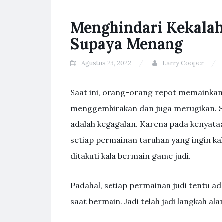
Menghindari Kekalah
Supaya Menang
Agustus 23, 2022
Larry Cooper
Saat ini, orang-orang repot memainkan
menggembirakan dan juga merugikan. Sal
adalah kegagalan. Karena pada kenyata
setiap permainan taruhan yang ingin ka
ditakuti kala bermain game judi.
Padahal, setiap permainan judi tentu 
saat bermain. Jadi telah jadi langkah al