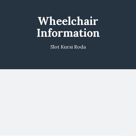
Wheelchair
Information
Slot Kursi Roda