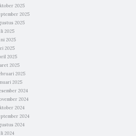
ktober 2025
eptember 2025
gustus 2025
li 2025
uni 2025
ei 2025
pril 2025
aret 2025
ebruari 2025
anuari 2025
esember 2024
ovember 2024
ktober 2024
eptember 2024
gustus 2024
li 2024