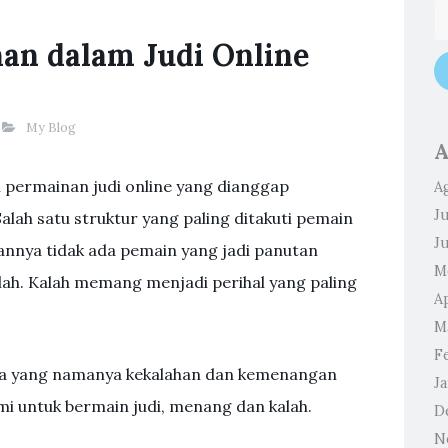
an dalam Judi Online
My Blog
A
 permainan judi online yang dianggap
A
Ju
ah satu struktur yang paling ditakuti pemain
J
annya tidak ada pemain yang jadi panutan
M
lah. Kalah memang menjadi perihal yang paling
Ap
M
F
ada yang namanya kekalahan dan kemenangan
J
ami untuk bermain judi, menang dan kalah.
D
N