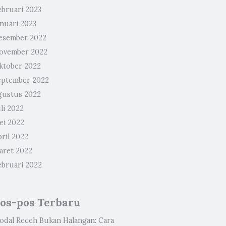
ebruari 2023
anuari 2023
esember 2022
ovember 2022
ktober 2022
eptember 2022
gustus 2022
li 2022
ei 2022
ril 2022
aret 2022
ebruari 2022
os-pos Terbaru
odal Receh Bukan Halangan: Cara