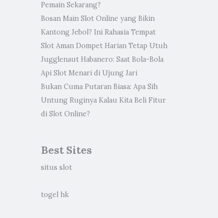
Pemain Sekarang?
Bosan Main Slot Online yang Bikin
Kantong Jebol? Ini Rahasia Tempat
Slot Aman Dompet Harian Tetap Utuh
Jugglenaut Habanero: Saat Bola-Bola
Api Slot Menari di Ujung Jari
Bukan Cuma Putaran Biasa: Apa Sih
Untung Ruginya Kalau Kita Beli Fitur
di Slot Online?
Best Sites
situs slot
togel hk