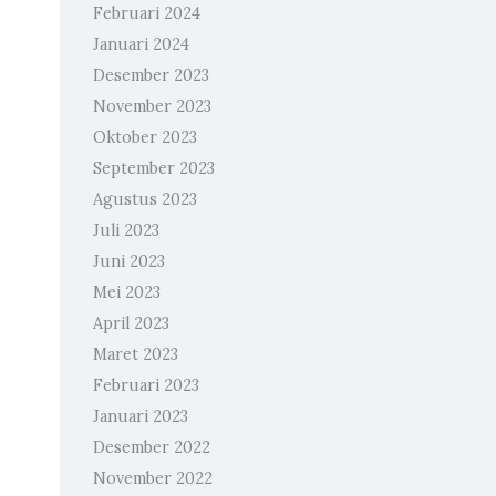
Februari 2024
Januari 2024
Desember 2023
November 2023
Oktober 2023
September 2023
Agustus 2023
Juli 2023
Juni 2023
Mei 2023
April 2023
Maret 2023
Februari 2023
Januari 2023
Desember 2022
November 2022