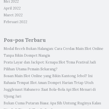
Mei 2022
April 2022
Maret 2022
Februari 2022
Pos-pos Terbaru
Modal Receh Bukan Halangan: Cara Cerdas Main Slot Online
Tanpa Bikin Dompet Nangis
Pesta Layar dan Jackpot: Kenapa Slot Tema Festival Jadi
Pilihan Utama Pemain Sekarang?
Bosan Main Slot Online yang Bikin Kantong Jebol? Ini
Rahasia Tempat Slot Aman Dompet Harian Tetap Utuh
Jugglenaut Habanero: Saat Bola-Bola Api Slot Menari di
Ujung Jari
Bukan Cuma Putaran Biasa: Apa Sih Untung Ruginya Kalau