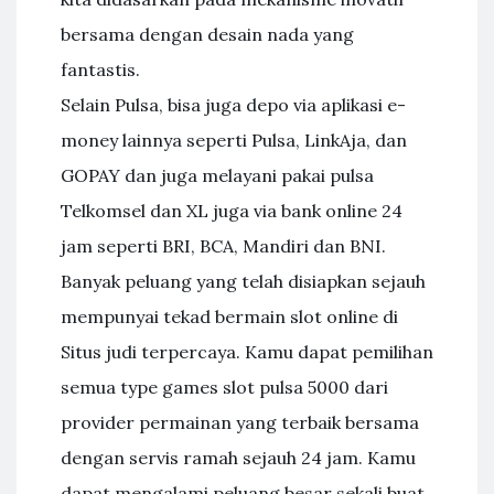
bersama dengan desain nada yang
fantastis.
Selain Pulsa, bisa juga depo via aplikasi e-
money lainnya seperti Pulsa, LinkAja, dan
GOPAY dan juga melayani pakai pulsa
Telkomsel dan XL juga via bank online 24
jam seperti BRI, BCA, Mandiri dan BNI.
Banyak peluang yang telah disiapkan sejauh
mempunyai tekad bermain slot online di
Situs judi terpercaya. Kamu dapat pemilihan
semua type games slot pulsa 5000 dari
provider permainan yang terbaik bersama
dengan servis ramah sejauh 24 jam. Kamu
dapat mengalami peluang besar sekali buat