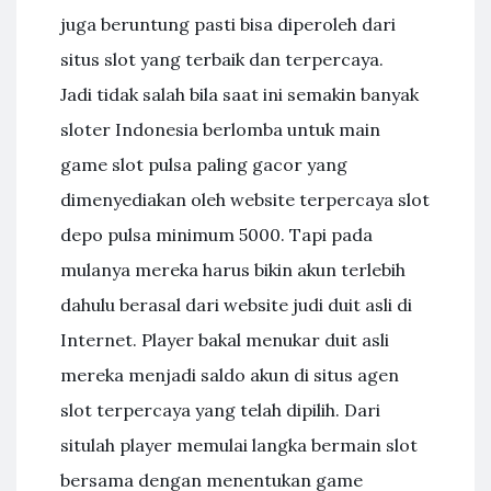
juga beruntung pasti bisa diperoleh dari
situs slot yang terbaik dan terpercaya.
Jadi tidak salah bila saat ini semakin banyak
sloter Indonesia berlomba untuk main
game slot pulsa paling gacor yang
dimenyediakan oleh website terpercaya slot
depo pulsa minimum 5000. Tapi pada
mulanya mereka harus bikin akun terlebih
dahulu berasal dari website judi duit asli di
Internet. Player bakal menukar duit asli
mereka menjadi saldo akun di situs agen
slot terpercaya yang telah dipilih. Dari
situlah player memulai langka bermain slot
bersama dengan menentukan game