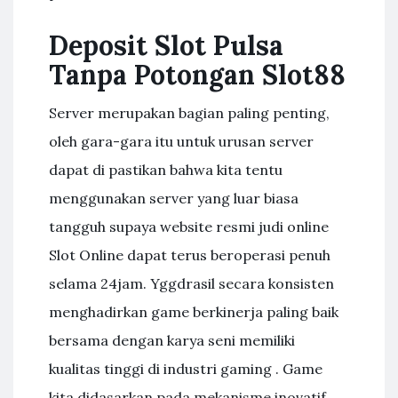
Deposit Slot Pulsa
Tanpa Potongan Slot88
Server merupakan bagian paling penting,
oleh gara-gara itu untuk urusan server
dapat di pastikan bahwa kita tentu
menggunakan server yang luar biasa
tangguh supaya website resmi judi online
Slot Online dapat terus beroperasi penuh
selama 24jam. Yggdrasil secara konsisten
menghadirkan game berkinerja paling baik
bersama dengan karya seni memiliki
kualitas tinggi di industri gaming . Game
kita didasarkan pada mekanisme inovatif