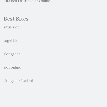
Kita Beli Fitur di Slot Online?
Best Sites
situs slot
togel hk
slot gacor
slot online
slot gacor hari ini