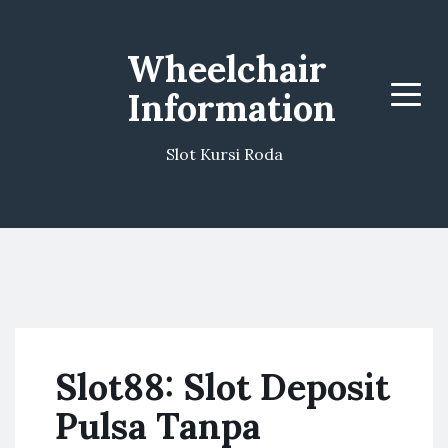
Wheelchair
Information
Menu
Slot Kursi Roda
Slot88: Slot Deposit
Pulsa Tanpa