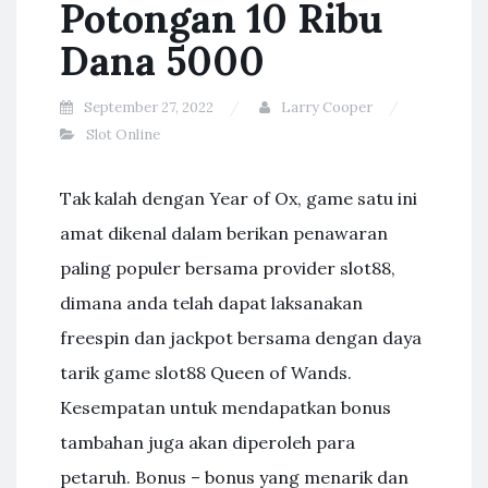
Potongan 10 Ribu
Dana 5000
September 27, 2022
Larry Cooper
Slot Online
Tak kalah dengan Year of Ox, game satu ini
amat dikenal dalam berikan penawaran
paling populer bersama provider slot88,
dimana anda telah dapat laksanakan
freespin dan jackpot bersama dengan daya
tarik game slot88 Queen of Wands.
Kesempatan untuk mendapatkan bonus
tambahan juga akan diperoleh para
petaruh. Bonus – bonus yang menarik dan