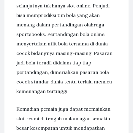
selanjutnya tak hanya slot online. Penjudi
bisa memprediksi tim bola yang akan
menang dalam pertandingan olahraga
sportsbooks. Pertandingan bola online
menyertakan atlit bola ternama di dunia
cocok bidangnya masing-masing. Pasaran
judi bola teradil didalam tiap tiap
pertandingan, dimeriahkan pasaran bola
cocok standar dunia tentu terlalu memicu
kemenangan tertinggi.
Kemudian pemain juga dapat memainkan
slot resmi di tengah malam agar semakin
besar kesempatan untuk mendapatkan