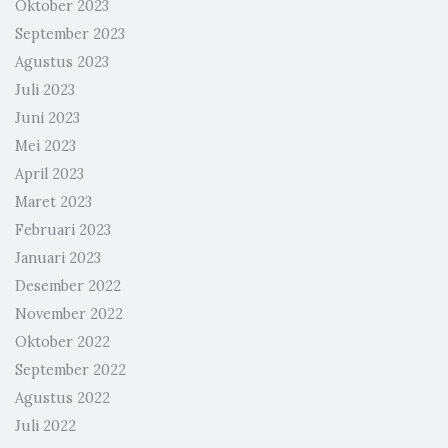
Oktober 2023
September 2023
Agustus 2023
Juli 2023
Juni 2023
Mei 2023
April 2023
Maret 2023
Februari 2023
Januari 2023
Desember 2022
November 2022
Oktober 2022
September 2022
Agustus 2022
Juli 2022