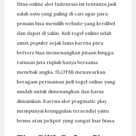
Situs online slot Indonesia ini tentunya jadi
salah satu yang paling di cari agar para
pemain bisa memilih website yang kredibel
dan dapat di yakin. Judi togel online udah
amat populer sejak lama karena para
bettors bisa memenangkan jutaan hingga
ratusan juta rupiah hanya bersama
menebak angka. SLOT88 menawarkan
beragam permainan judi togel online yang
mudah untuk dimenangkan dan harus
dimainkan. Karena slot pragmatic play
mempunyai keunggulan tersendiri yaitu
bonus atau jackpot yang sangat luar biasa.