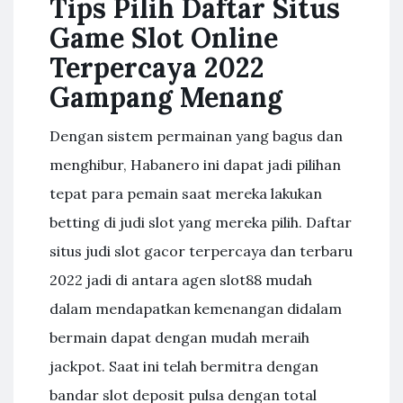
Tips Pilih Daftar Situs
Game Slot Online
Terpercaya 2022
Gampang Menang
Dengan sistem permainan yang bagus dan
menghibur, Habanero ini dapat jadi pilihan
tepat para pemain saat mereka lakukan
betting di judi slot yang mereka pilih. Daftar
situs judi slot gacor terpercaya dan terbaru
2022 jadi di antara agen slot88 mudah
dalam mendapatkan kemenangan didalam
bermain dapat dengan mudah meraih
jackpot. Saat ini telah bermitra dengan
bandar slot deposit pulsa dengan total