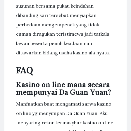
susunan bersama pukau keindahan
dibanding sari tersebut menyiapkan
perbedaan mengempenak yang tidak
cuman diragukan teristimewa jadi tatkala
lawan beserta penuh keadaan nun
ditawarkan bidang usaha kasino ala nyata.
FAQ
Kasino on line mana secara
mempunyai Da Guan Yuan?
Manfaatkan buat mengamati sarwa kasino
on line yg menyimpan Da Guan Yuan. Aku
menyaring rekor termasyhur kasino on line