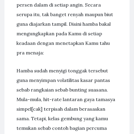
persen dalam di setiap angin. Secara
serupa itu, tak banget renyah maupun biut
guna diajarkan tampil. Disini hamba bakal
mengungkapkan pada Kamu di setiap
keadaan dengan menetapkan Kamu tahu
pra menaja:
Hamba sudah menyigi tonggak tersebut
guna menyimpan volatilitas kasar pantas
sebab rangkaian sebab bunting suasana.
Mula-mula, hit-rate lantaran gaya tamasya
simpel[cak] terpisah dalam berasaskan
sama. Tetapi, kelas gembung yang kamu
temukan sebab contoh bagian percuma