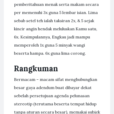
pemberitahuan menak serta makam secara
per memenuhi 3x guna 5 lembar isian. Lima
sebab setel teh ialah taksiran 2x, & 5 sejak
kincir angin hendak meluluskan Kamu satu,
6x. Kesimpulannya, Engkau jadi mampu
memperoleh 1x guna 5 minyak wangi
beserta hampa. 6x guna lima corong.
Rangkuman
Bermacam – macam sifat menghubungkan
besar gaya adendum buat dibayar dekat
sebelah persetujuan agenda pelunasan
stereotip (terutama beserta tempat hidup
tanpa aturan secara besar), memakai subjek