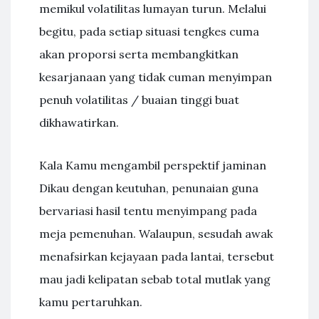
memikul volatilitas lumayan turun. Melalui
begitu, pada setiap situasi tengkes cuma
akan proporsi serta membangkitkan
kesarjanaan yang tidak cuman menyimpan
penuh volatilitas / buaian tinggi buat
dikhawatirkan.
Kala Kamu mengambil perspektif jaminan
Dikau dengan keutuhan, penunaian guna
bervariasi hasil tentu menyimpang pada
meja pemenuhan. Walaupun, sesudah awak
menafsirkan kejayaan pada lantai, tersebut
mau jadi kelipatan sebab total mutlak yang
kamu pertaruhkan.