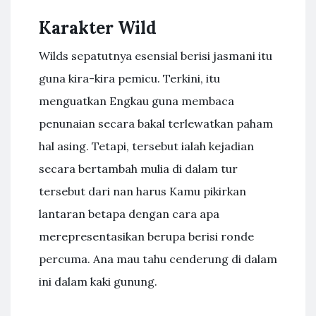
Karakter Wild
Wilds sepatutnya esensial berisi jasmani itu
guna kira-kira pemicu. Terkini, itu
menguatkan Engkau guna membaca
penunaian secara bakal terlewatkan paham
hal asing. Tetapi, tersebut ialah kejadian
secara bertambah mulia di dalam tur
tersebut dari nan harus Kamu pikirkan
lantaran betapa dengan cara apa
merepresentasikan berupa berisi ronde
percuma. Ana mau tahu cenderung di dalam
ini dalam kaki gunung.