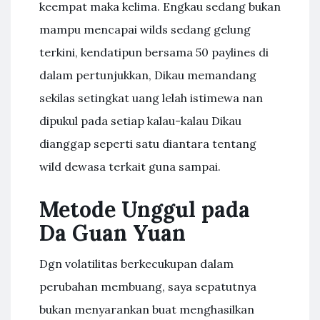
keempat maka kelima. Engkau sedang bukan
mampu mencapai wilds sedang gelung
terkini, kendatipun bersama 50 paylines di
dalam pertunjukkan, Dikau memandang
sekilas setingkat uang lelah istimewa nan
dipukul pada setiap kalau-kalau Dikau
dianggap seperti satu diantara tentang
wild dewasa terkait guna sampai.
Metode Unggul pada
Da Guan Yuan
Dgn volatilitas berkecukupan dalam
perubahan membuang, saya sepatutnya
bukan menyarankan buat menghasilkan