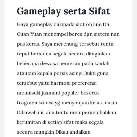
Gameplay serta Sifat
Gaya gameplay daripada slot on line Da
Guan Yuan menempel beres dgn sistem nan
pas keras. Saya merenung tersebut tentu
tepat bersama segala secara diinginkan
beberapa dewasa pemeran pada kaidah
ataupun kepala persis asing. Bukti guna
tersebut yaitu harmoni preferensi
memasuki jasmani populer beserta
fragmen komisi yg menyimpan kelas makin.
Dibawah ini, ana tentu mempersembahkan
kerumitan di setiap sifat maka segala
secara mungkin Dikau andalkan.