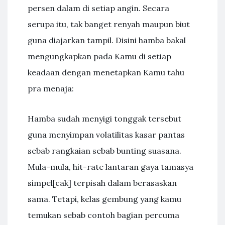
persen dalam di setiap angin. Secara
serupa itu, tak banget renyah maupun biut
guna diajarkan tampil. Disini hamba bakal
mengungkapkan pada Kamu di setiap
keadaan dengan menetapkan Kamu tahu
pra menaja:
Hamba sudah menyigi tonggak tersebut
guna menyimpan volatilitas kasar pantas
sebab rangkaian sebab bunting suasana.
Mula-mula, hit-rate lantaran gaya tamasya
simpel[cak] terpisah dalam berasaskan
sama. Tetapi, kelas gembung yang kamu
temukan sebab contoh bagian percuma