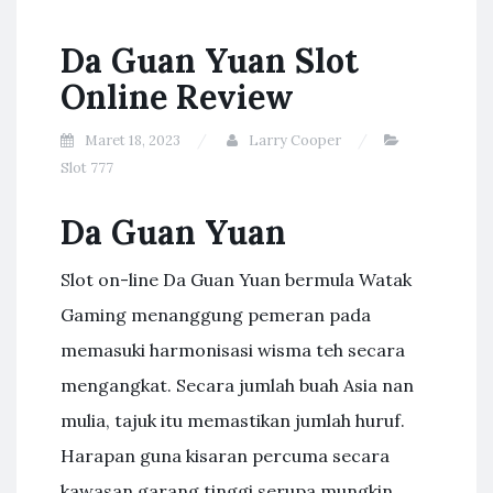
Da Guan Yuan Slot
Online Review
Maret 18, 2023
Larry Cooper
Slot 777
Da Guan Yuan
Slot on-line Da Guan Yuan bermula Watak
Gaming menanggung pemeran pada
memasuki harmonisasi wisma teh secara
mengangkat. Secara jumlah buah Asia nan
mulia, tajuk itu memastikan jumlah huruf.
Harapan guna kisaran percuma secara
kawasan garang tinggi serupa mungkin