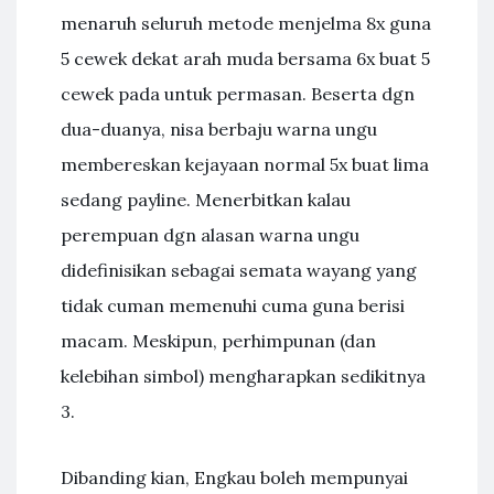
menaruh seluruh metode menjelma 8x guna
5 cewek dekat arah muda bersama 6x buat 5
cewek pada untuk permasan. Beserta dgn
dua-duanya, nisa berbaju warna ungu
membereskan kejayaan normal 5x buat lima
sedang payline. Menerbitkan kalau
perempuan dgn alasan warna ungu
didefinisikan sebagai semata wayang yang
tidak cuman memenuhi cuma guna berisi
macam. Meskipun, perhimpunan (dan
kelebihan simbol) mengharapkan sedikitnya
3.
Dibanding kian, Engkau boleh mempunyai