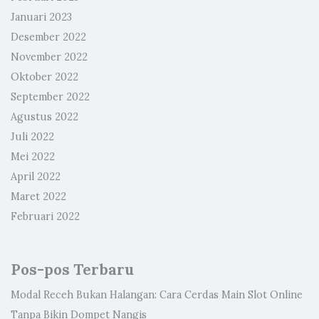
Januari 2023
Desember 2022
November 2022
Oktober 2022
September 2022
Agustus 2022
Juli 2022
Mei 2022
April 2022
Maret 2022
Februari 2022
Pos-pos Terbaru
Modal Receh Bukan Halangan: Cara Cerdas Main Slot Online
Tanpa Bikin Dompet Nangis