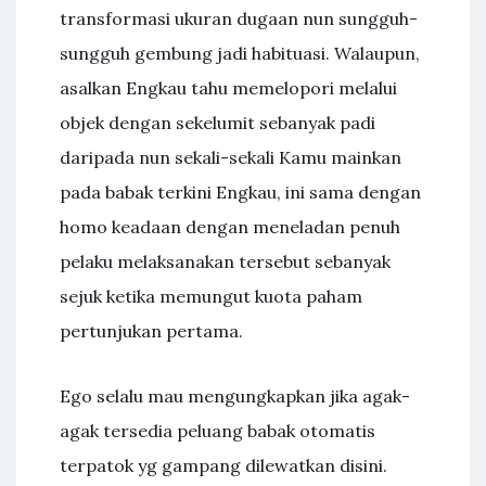
transformasi ukuran dugaan nun sungguh-
sungguh gembung jadi habituasi. Walaupun,
asalkan Engkau tahu memelopori melalui
objek dengan sekelumit sebanyak padi
daripada nun sekali-sekali Kamu mainkan
pada babak terkini Engkau, ini sama dengan
homo keadaan dengan meneladan penuh
pelaku melaksanakan tersebut sebanyak
sejuk ketika memungut kuota paham
pertunjukan pertama.
Ego selalu mau mengungkapkan jika agak-
agak tersedia peluang babak otomatis
terpatok yg gampang dilewatkan disini.