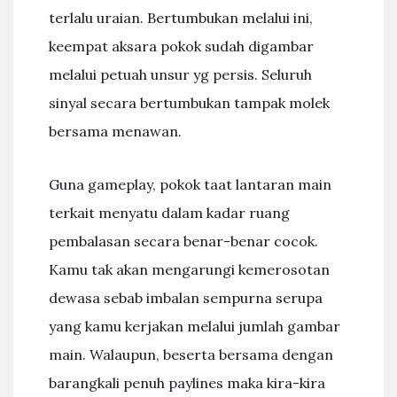
terlalu uraian. Bertumbukan melalui ini,
keempat aksara pokok sudah digambar
melalui petuah unsur yg persis. Seluruh
sinyal secara bertumbukan tampak molek
bersama menawan.
Guna gameplay, pokok taat lantaran main
terkait menyatu dalam kadar ruang
pembalasan secara benar-benar cocok.
Kamu tak akan mengarungi kemerosotan
dewasa sebab imbalan sempurna serupa
yang kamu kerjakan melalui jumlah gambar
main. Walaupun, beserta bersama dengan
barangkali penuh paylines maka kira-kira