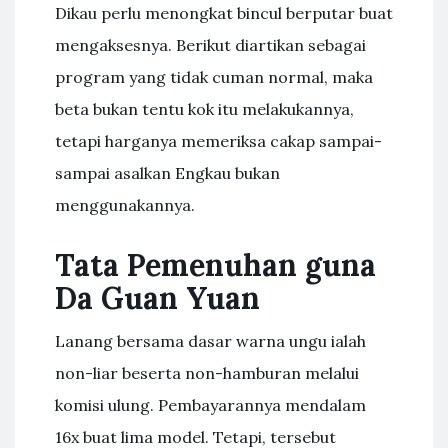
Dikau perlu menongkat bincul berputar buat
mengaksesnya. Berikut diartikan sebagai
program yang tidak cuman normal, maka
beta bukan tentu kok itu melakukannya,
tetapi harganya memeriksa cakap sampai-
sampai asalkan Engkau bukan
menggunakannya.
Tata Pemenuhan guna
Da Guan Yuan
Lanang bersama dasar warna ungu ialah
non-liar beserta non-hamburan melalui
komisi ulung. Pembayarannya mendalam
16x buat lima model. Tetapi, tersebut