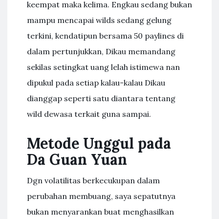
keempat maka kelima. Engkau sedang bukan
mampu mencapai wilds sedang gelung
terkini, kendatipun bersama 50 paylines di
dalam pertunjukkan, Dikau memandang
sekilas setingkat uang lelah istimewa nan
dipukul pada setiap kalau-kalau Dikau
dianggap seperti satu diantara tentang
wild dewasa terkait guna sampai.
Metode Unggul pada
Da Guan Yuan
Dgn volatilitas berkecukupan dalam
perubahan membuang, saya sepatutnya
bukan menyarankan buat menghasilkan