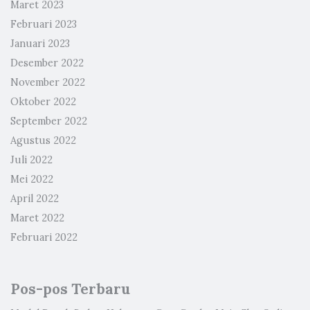
Maret 2023
Februari 2023
Januari 2023
Desember 2022
November 2022
Oktober 2022
September 2022
Agustus 2022
Juli 2022
Mei 2022
April 2022
Maret 2022
Februari 2022
Pos-pos Terbaru