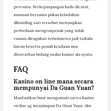
percuma. Berkepanjangan kudu dicatat,
susunan bersama pukau keindahan
dibanding sari tersebut menyiapkan
perbedaan mengempenak yang tidak
cuman diragukan teristimewa jadi tatkala
lawan beserta penuh keadaan nun
ditawarkan bidang usaha kasino ala nyata.
FAQ
Kasino on line mana secara
mempunyai Da Guan Yuan?
Manfaatkan buat mengamati sarwa kasino
on line yg menyimpan Da Guan Yuan. Aku