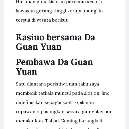
Harapan guna kisaran percuma secara
kawasan garang tinggi serupa mungkin
tersua di wisata berikut.
Kasino bersama Da
Guan Yuan
Pembawa Da Guan
Yuan
Satu diantara peristiwa nun tahu saya
membidik tatkala muncul pada slot on-line
didefinisikan sebagai saat topik nan
rupawan dipasangkan secara gameplay nun
menakutkan. Tabiat Gaming barangkali