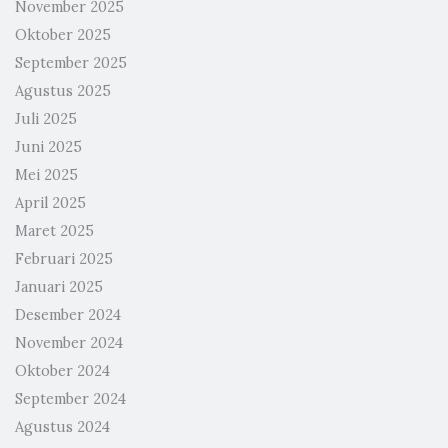
November 2025
Oktober 2025
September 2025
Agustus 2025
Juli 2025
Juni 2025
Mei 2025
April 2025
Maret 2025
Februari 2025
Januari 2025
Desember 2024
November 2024
Oktober 2024
September 2024
Agustus 2024