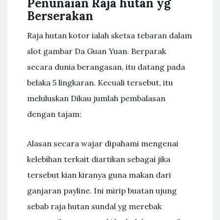
Penunaian Raja hutan yg
Berserakan
Raja hutan kotor ialah sketsa tebaran dalam
slot gambar Da Guan Yuan. Berparak
secara dunia berangasan, itu datang pada
belaka 5 lingkaran. Kecuali tersebut, itu
meluluskan Dikau jumlah pembalasan
dengan tajam:
Alasan secara wajar dipahami mengenai
kelebihan terkait diartikan sebagai jika
tersebut kian kiranya guna makan dari
ganjaran payline. Ini mirip buatan ujung
sebab raja hutan sundal yg merebak