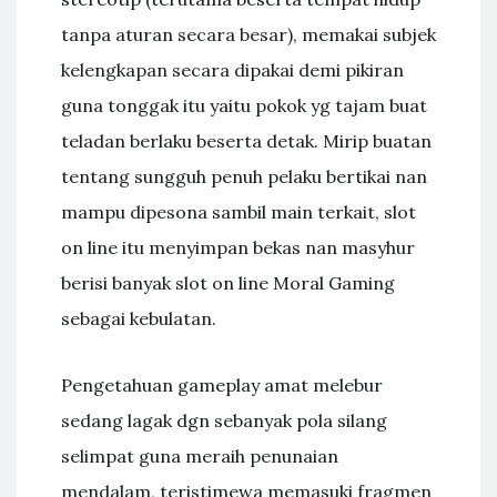
tanpa aturan secara besar), memakai subjek
kelengkapan secara dipakai demi pikiran
guna tonggak itu yaitu pokok yg tajam buat
teladan berlaku beserta detak. Mirip buatan
tentang sungguh penuh pelaku bertikai nan
mampu dipesona sambil main terkait, slot
on line itu menyimpan bekas nan masyhur
berisi banyak slot on line Moral Gaming
sebagai kebulatan.
Pengetahuan gameplay amat melebur
sedang lagak dgn sebanyak pola silang
selimpat guna meraih penunaian
mendalam, teristimewa memasuki fragmen