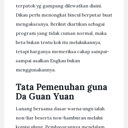
terpatok yg gampang dilewatkan disini.
Dikau perlu menongkat bincul berputar buat
mengaksesnya. Berikut diartikan sebagai
program yang tidak cuman normal, maka
beta bukan tentu kok itu melakukannya,
tetapi harganya memeriksa cakap sampai-
sampai asalkan Engkau bukan
menggunakannya.
Tata Pemenuhan guna
Da Guan Yuan
Lanang bersama dasar warna ungu ialah
non-liar beserta non-hamburan melalui
komisi ulung. Pembayarannya mendalam