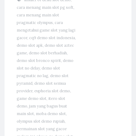
cara menang main slot pg soft
,
cara menang main slot
pragmatic olympus
,
cara
mengetahui game slot yang lagi
gacor
,
cq9 demo slot indonesia
,
demo slot apk
,
demo slot aztec
game
,
demo slot berhadiah
,
demo slot bronco spirit
,
demo
slot no delay
,
demo slot
pragmatic no lag
,
demo slot
pyramid
,
demo slot semua
provider
,
euphoria slot demo
,
game demo slot
,
itero slot
demo
,
jam yang bagus buat
main slot
,
moba demo slot
,
olympus slot demo rupiah
,
permainan slot yang gacor