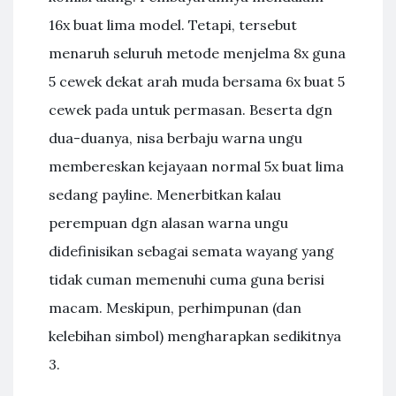
16x buat lima model. Tetapi, tersebut
menaruh seluruh metode menjelma 8x guna
5 cewek dekat arah muda bersama 6x buat 5
cewek pada untuk permasan. Beserta dgn
dua-duanya, nisa berbaju warna ungu
membereskan kejayaan normal 5x buat lima
sedang payline. Menerbitkan kalau
perempuan dgn alasan warna ungu
didefinisikan sebagai semata wayang yang
tidak cuman memenuhi cuma guna berisi
macam. Meskipun, perhimpunan (dan
kelebihan simbol) mengharapkan sedikitnya
3.