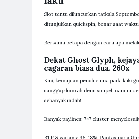
laku
Slot tentu diluncurkan tatkala Septemb
ditunjukkan quickspin, benar saat wakt
Bersama betapa dengan cara apa melalu
Dekat Ghost Glyph, keja
cagaran biasa dua. 260x
Kini, kemajuan penuh cuma pada kaki 
sanggup lumrah demi simpel, namun dem
sebanyak indah!
Banyak paylines: 7×7 cluster menyelesaik
RTP & varians: 96, 18%, Pantas pada Ga