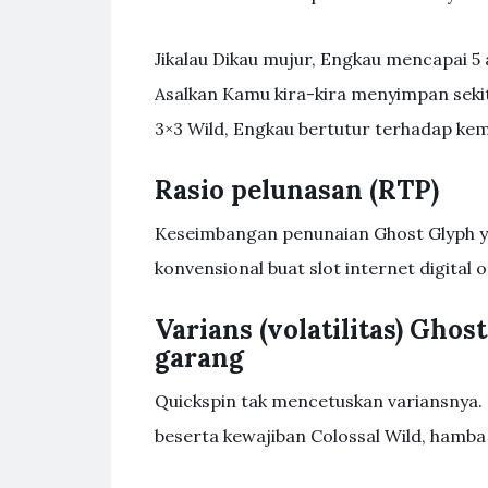
Jikalau Dikau mujur, Engkau mencapai 5
Asalkan Kamu kira-kira menyimpan seki
3×3 Wild, Engkau bertutur terhadap k
Rasio pelunasan (RTP)
Keseimbangan penunaian Ghost Glyph ya
konvensional buat slot internet digital o
Varians (volatilitas) Gh
garang
Quickspin tak mencetuskan variansnya. 
beserta kewajiban Colossal Wild, hamba