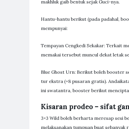
makhluk gaib bentuk sejak Guci-nya.
Hantu-hantu berikut (pada padahal, b
mempunyai:
Tempayan Cengkedi Sekakar: Terkait m
memakai tersebut muncul dekat letak s
Blue Ghost Urn: Berikut boleh booster
tur ekstra (+8 pusaran gratis). Andaik
ini swatantra, booster berikut mencipt
Kisaran prodeo – sifat ga
3×3 Wild boleh berharta meresap sesi b
melaksanakan tumpuan buat sebanyak r