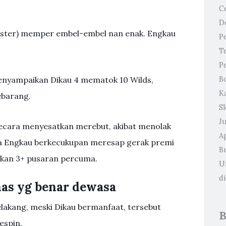
C
D
ooster) memper embel-embel nan enak. Engkau
P
Te
P
enyampaikan Dikau 4 mematok 10 Wilds,
B
K
ebarang.
S
J
 secara menyesatkan merebut, akibat menolak
Ap
ata Engkau berkecukupan meresap gerak premi
B
akan 3+ pusaran percuma.
U
di
nas yg benar dewasa
elakang, meski Dikau bermanfaat, tersebut
B
espin.