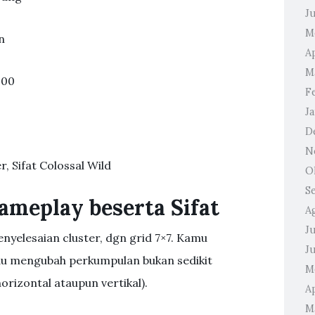
J
M
n
Ap
M
100
F
J
D
N
, Sifat Colossal Wild
O
S
ameplay beserta Sifat
A
Ju
enyelesaian cluster, dgn grid 7×7. Kamu
J
u mengubah perkumpulan bukan sedikit
M
orizontal ataupun vertikal).
Ap
M