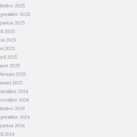
ktober 2025
eptember 2025
gustus 2025
li 2025
uni 2025
ei 2025
pril 2025
aret 2025
ebruari 2025
anuari 2025
esember 2024
ovember 2024
ktober 2024
eptember 2024
gustus 2024
li 2024