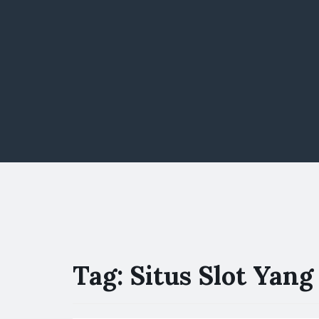
Tag:
Situs Slot Yan