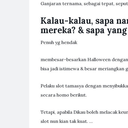
Ganjaran ternama, sebagai tepat, seput
Kalau-kalau, sapa na
mereka? & sapa yang
Penuh yg hendak
membesar-besarkan Halloween dengan t
bisa jadi istimewa & besar meriangkan 
Pelaku slot tamasya dengan menyibukkan
secara homo berikut.
Tetapi, apabila Dikau boleh melacak k
slot nun kian tak kuat. …