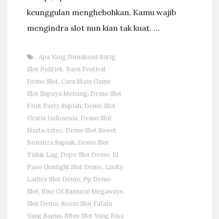
keunggulan menghebohkan, Kamu wajib
mengindra slot nun kian tak kuat. …
Apa Yang Dimaksud Batig
Slot Politiek
,
Barn Festival
Demo Slot
,
Cara Main Game
Slot Supaya Menang
,
Demo Slot
Fruit Party Rupiah
,
Demo Slot
Gratis Indonesia
,
Demo Slot
Harta Aztec
,
Demo Slot Sweet
Bonanza Rupiah
,
Demo Slot
Tidak Lag
,
Depo Slot Demo
,
El
Paso Gunfight Slot Demo
,
Lucky
Ladies Slot Demo
,
Pp Demo
Slot
,
Rise Of Samurai Megaways
Slot Demo
,
Room Slot Fafafa
Yang Bagus
,
Situs Slot Yang Bisa