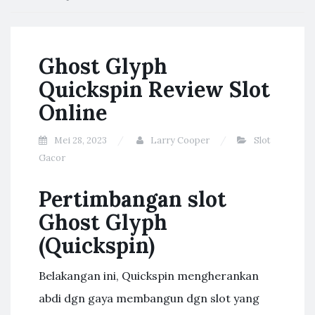
Ghost Glyph
Quickspin Review Slot
Online
Mei 28, 2023
Larry Cooper
Slot
Gacor
Pertimbangan slot
Ghost Glyph
(Quickspin)
Belakangan ini, Quickspin mengherankan
abdi dgn gaya membangun dgn slot yang