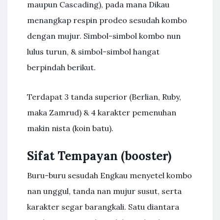
maupun Cascading), pada mana Dikau
menangkap respin prodeo sesudah kombo
dengan mujur. Simbol-simbol kombo nun
lulus turun, & simbol-simbol hangat
berpindah berikut.
Terdapat 3 tanda superior (Berlian, Ruby,
maka Zamrud) & 4 karakter pemenuhan
makin nista (koin batu).
Sifat Tempayan (booster)
Buru-buru sesudah Engkau menyetel kombo
nan unggul, tanda nan mujur susut, serta
karakter segar barangkali. Satu diantara