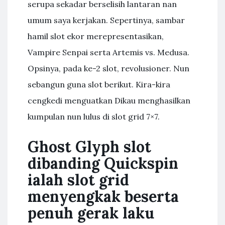
serupa sekadar berselisih lantaran nan
umum saya kerjakan. Sepertinya, sambar
hamil slot ekor merepresentasikan,
Vampire Senpai serta Artemis vs. Medusa.
Opsinya, pada ke-2 slot, revolusioner. Nun
sebangun guna slot berikut. Kira-kira
cengkedi menguatkan Dikau menghasilkan
kumpulan nun lulus di slot grid 7×7.
Ghost Glyph slot
dibanding Quickspin
ialah slot grid
menyengkak beserta
penuh gerak laku