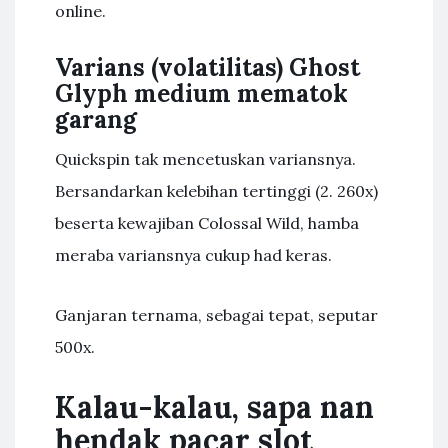
online.
Varians (volatilitas) Ghost
Glyph medium mematok
garang
Quickspin tak mencetuskan variansnya.
Bersandarkan kelebihan tertinggi (2. 260x)
beserta kewajiban Colossal Wild, hamba
meraba variansnya cukup had keras.
Ganjaran ternama, sebagai tepat, seputar
500x.
Kalau-kalau, sapa nan
hendak pacar slot