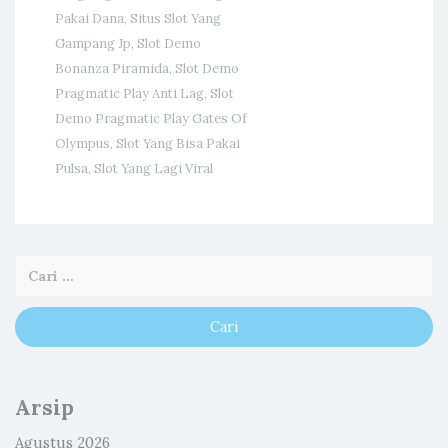
Pakai Dana
,
Situs Slot Yang
Gampang Jp
,
Slot Demo
Bonanza Piramida
,
Slot Demo
Pragmatic Play Anti Lag
,
Slot
Demo Pragmatic Play Gates Of
Olympus
,
Slot Yang Bisa Pakai
Pulsa
,
Slot Yang Lagi Viral
Arsip
Agustus 2026