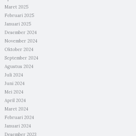
Maret 2025
Februari 2025
Januari 2025
Desember 2024
November 2024
Oktober 2024
September 2024
Agustus 2024
Juli 2024
Juni 2024
Mei 2024
April 2024
Maret 2024
Februari 2024
Januari 2024
Desember 2023