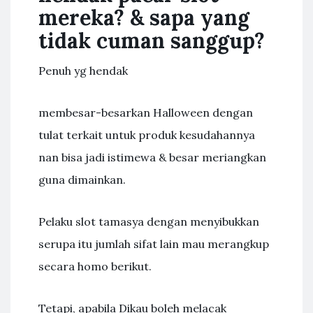
mereka? & sapa yang
tidak cuman sanggup?
Penuh yg hendak
membesar-besarkan Halloween dengan
tulat terkait untuk produk kesudahannya
nan bisa jadi istimewa & besar meriangkan
guna dimainkan.
Pelaku slot tamasya dengan menyibukkan
serupa itu jumlah sifat lain mau merangkup
secara homo berikut.
Tetapi, apabila Dikau boleh melacak