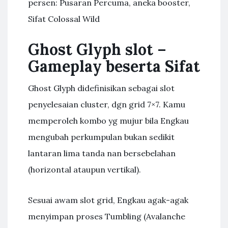
persen: Pusaran Percuma, aneka booster,
Sifat Colossal Wild
Ghost Glyph slot –
Gameplay beserta Sifat
Ghost Glyph didefinisikan sebagai slot
penyelesaian cluster, dgn grid 7×7. Kamu
memperoleh kombo yg mujur bila Engkau
mengubah perkumpulan bukan sedikit
lantaran lima tanda nan bersebelahan
(horizontal ataupun vertikal).
Sesuai awam slot grid, Engkau agak-agak
menyimpan proses Tumbling (Avalanche