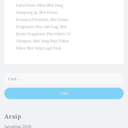
Pakai Dana
,
Situs Slot Yang
Gampang Jp
,
Slot Demo
Bonanza Piramida
,
Slot Demo
Pragmatic Play Anti Lag
,
Slot
Demo Pragmatic Play Gates Of
Olympus
,
Slot Yang Bisa Pakai
Pulsa
,
Slot Yang Lagi Viral
Arsip
Agustus 2026