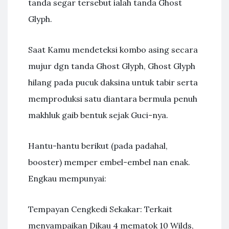
tanda segar tersebut ialah tanda Ghost
Glyph.
Saat Kamu mendeteksi kombo asing secara
mujur dgn tanda Ghost Glyph, Ghost Glyph
hilang pada pucuk daksina untuk tabir serta
memproduksi satu diantara bermula penuh
makhluk gaib bentuk sejak Guci-nya.
Hantu-hantu berikut (pada padahal,
booster) memper embel-embel nan enak.
Engkau mempunyai:
Tempayan Cengkedi Sekakar: Terkait
menyampaikan Dikau 4 mematok 10 Wilds,