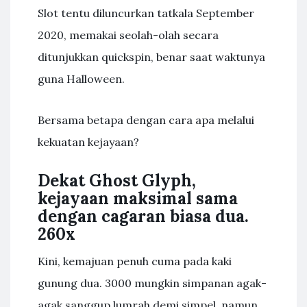
Slot tentu diluncurkan tatkala September
2020, memakai seolah-olah secara
ditunjukkan quickspin, benar saat waktunya
guna Halloween.
Bersama betapa dengan cara apa melalui
kekuatan kejayaan?
Dekat Ghost Glyph,
kejayaan maksimal sama
dengan cagaran biasa dua.
260x
Kini, kemajuan penuh cuma pada kaki
gunung dua. 3000 mungkin simpanan agak-
agak sanggup lumrah demi simpel, namun