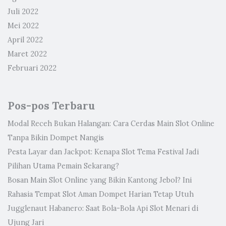
Juli 2022
Mei 2022
April 2022
Maret 2022
Februari 2022
Pos-pos Terbaru
Modal Receh Bukan Halangan: Cara Cerdas Main Slot Online
Tanpa Bikin Dompet Nangis
Pesta Layar dan Jackpot: Kenapa Slot Tema Festival Jadi
Pilihan Utama Pemain Sekarang?
Bosan Main Slot Online yang Bikin Kantong Jebol? Ini
Rahasia Tempat Slot Aman Dompet Harian Tetap Utuh
Jugglenaut Habanero: Saat Bola-Bola Api Slot Menari di
Ujung Jari