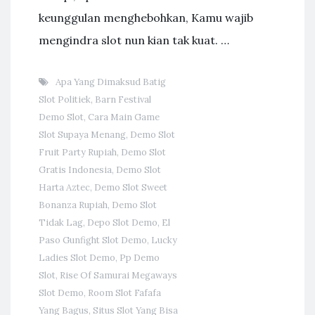
keunggulan menghebohkan, Kamu wajib
mengindra slot nun kian tak kuat. …
Apa Yang Dimaksud Batig
Slot Politiek
,
Barn Festival
Demo Slot
,
Cara Main Game
Slot Supaya Menang
,
Demo Slot
Fruit Party Rupiah
,
Demo Slot
Gratis Indonesia
,
Demo Slot
Harta Aztec
,
Demo Slot Sweet
Bonanza Rupiah
,
Demo Slot
Tidak Lag
,
Depo Slot Demo
,
El
Paso Gunfight Slot Demo
,
Lucky
Ladies Slot Demo
,
Pp Demo
Slot
,
Rise Of Samurai Megaways
Slot Demo
,
Room Slot Fafafa
Yang Bagus
,
Situs Slot Yang Bisa