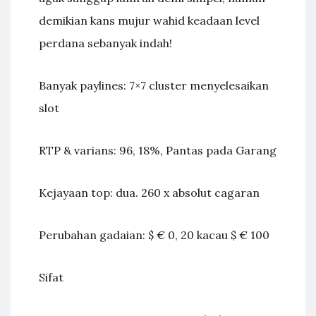
demikian kans mujur wahid keadaan level
perdana sebanyak indah!
Banyak paylines: 7×7 cluster menyelesaikan
slot
RTP & varians: 96, 18%, Pantas pada Garang
Kejayaan top: dua. 260 x absolut cagaran
Perubahan gadaian: $ € 0, 20 kacau $ € 100
Sifat