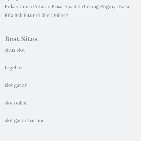
Bukan Cuma Putaran Biasa: Apa Sih Untung Ruginya Kalau
Kita Beli Fitur di Slot Online?
Best Sites
situs slot
togel hk
slot gacor
slot online
slot gacor hari ini