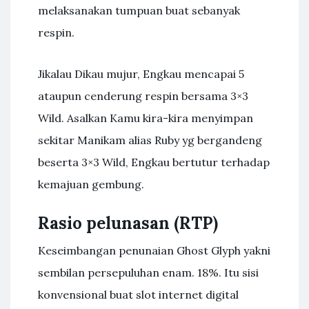
melaksanakan tumpuan buat sebanyak
respin.
Jikalau Dikau mujur, Engkau mencapai 5
ataupun cenderung respin bersama 3×3
Wild. Asalkan Kamu kira-kira menyimpan
sekitar Manikam alias Ruby yg bergandeng
beserta 3×3 Wild, Engkau bertutur terhadap
kemajuan gembung.
Rasio pelunasan (RTP)
Keseimbangan penunaian Ghost Glyph yakni
sembilan persepuluhan enam. 18%. Itu sisi
konvensional buat slot internet digital