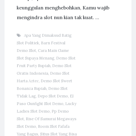
keunggulan menghebohkan, Kamu wajib
mengindra slot nun kian tak kuat. …
Apa Yang Dimaksud Batig
Slot Politiek
,
Barn Festival
Demo Slot
,
Cara Main Game
Slot Supaya Menang
,
Demo Slot
Fruit Party Rupiah
,
Demo Slot
Gratis Indonesia
,
Demo Slot
Harta Aztec
,
Demo Slot Sweet
Bonanza Rupiah
,
Demo Slot
Tidak Lag
,
Depo Slot Demo
,
El
Paso Gunfight Slot Demo
,
Lucky
Ladies Slot Demo
,
Pp Demo
Slot
,
Rise Of Samurai Megaways
Slot Demo
,
Room Slot Fafafa
Yang Bagus
,
Situs Slot Yang Bisa