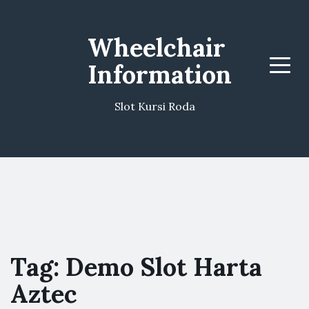
Wheelchair
Information
Menu
Slot Kursi Roda
Tag:
Demo Slot Harta
Aztec