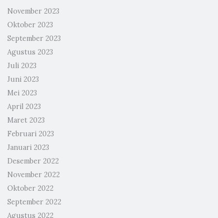
November 2023
Oktober 2023
September 2023
Agustus 2023
Juli 2023
Juni 2023
Mei 2023
April 2023
Maret 2023
Februari 2023
Januari 2023
Desember 2022
November 2022
Oktober 2022
September 2022
Agustus 2022