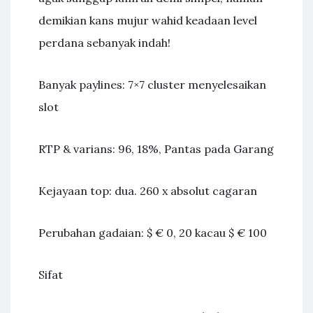
demikian kans mujur wahid keadaan level
perdana sebanyak indah!
Banyak paylines: 7×7 cluster menyelesaikan
slot
RTP & varians: 96, 18%, Pantas pada Garang
Kejayaan top: dua. 260 x absolut cagaran
Perubahan gadaian: $ € 0, 20 kacau $ € 100
Sifat