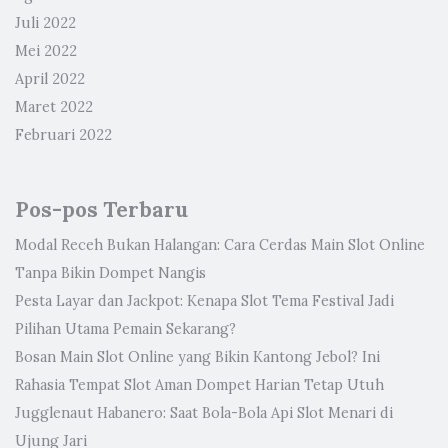
Juli 2022
Mei 2022
April 2022
Maret 2022
Februari 2022
Pos-pos Terbaru
Modal Receh Bukan Halangan: Cara Cerdas Main Slot Online
Tanpa Bikin Dompet Nangis
Pesta Layar dan Jackpot: Kenapa Slot Tema Festival Jadi
Pilihan Utama Pemain Sekarang?
Bosan Main Slot Online yang Bikin Kantong Jebol? Ini
Rahasia Tempat Slot Aman Dompet Harian Tetap Utuh
Jugglenaut Habanero: Saat Bola-Bola Api Slot Menari di
Ujung Jari