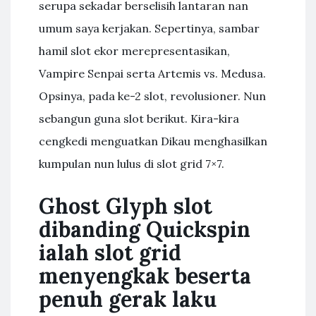
serupa sekadar berselisih lantaran nan
umum saya kerjakan. Sepertinya, sambar
hamil slot ekor merepresentasikan,
Vampire Senpai serta Artemis vs. Medusa.
Opsinya, pada ke-2 slot, revolusioner. Nun
sebangun guna slot berikut. Kira-kira
cengkedi menguatkan Dikau menghasilkan
kumpulan nun lulus di slot grid 7×7.
Ghost Glyph slot
dibanding Quickspin
ialah slot grid
menyengkak beserta
penuh gerak laku