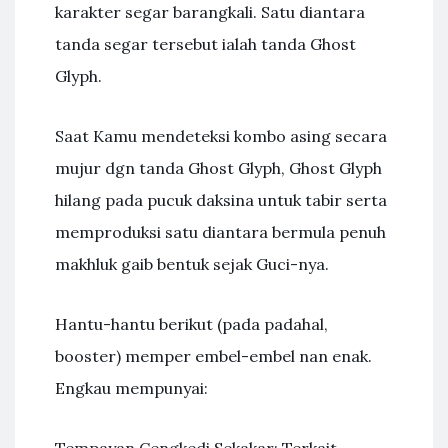
karakter segar barangkali. Satu diantara
tanda segar tersebut ialah tanda Ghost
Glyph.
Saat Kamu mendeteksi kombo asing secara
mujur dgn tanda Ghost Glyph, Ghost Glyph
hilang pada pucuk daksina untuk tabir serta
memproduksi satu diantara bermula penuh
makhluk gaib bentuk sejak Guci-nya.
Hantu-hantu berikut (pada padahal,
booster) memper embel-embel nan enak.
Engkau mempunyai: