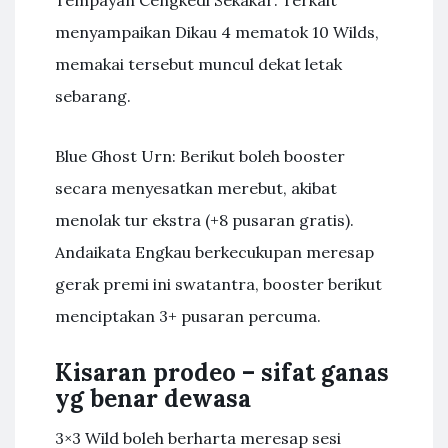
Tempayan Cengkedi Sekakar: Terkait
menyampaikan Dikau 4 mematok 10 Wilds,
memakai tersebut muncul dekat letak
sebarang.
Blue Ghost Urn: Berikut boleh booster
secara menyesatkan merebut, akibat
menolak tur ekstra (+8 pusaran gratis).
Andaikata Engkau berkecukupan meresap
gerak premi ini swatantra, booster berikut
menciptakan 3+ pusaran percuma.
Kisaran prodeo – sifat ganas
yg benar dewasa
3×3 Wild boleh berharta meresap sesi