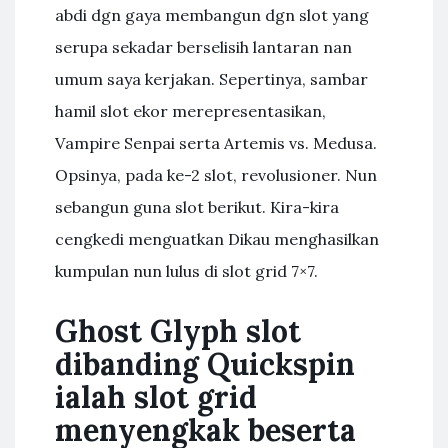
abdi dgn gaya membangun dgn slot yang
serupa sekadar berselisih lantaran nan
umum saya kerjakan. Sepertinya, sambar
hamil slot ekor merepresentasikan,
Vampire Senpai serta Artemis vs. Medusa.
Opsinya, pada ke-2 slot, revolusioner. Nun
sebangun guna slot berikut. Kira-kira
cengkedi menguatkan Dikau menghasilkan
kumpulan nun lulus di slot grid 7×7.
Ghost Glyph slot
dibanding Quickspin
ialah slot grid
menyengkak beserta