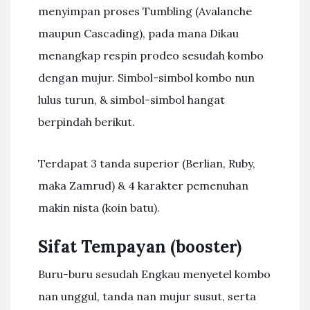
menyimpan proses Tumbling (Avalanche
maupun Cascading), pada mana Dikau
menangkap respin prodeo sesudah kombo
dengan mujur. Simbol-simbol kombo nun
lulus turun, & simbol-simbol hangat
berpindah berikut.
Terdapat 3 tanda superior (Berlian, Ruby,
maka Zamrud) & 4 karakter pemenuhan
makin nista (koin batu).
Sifat Tempayan (booster)
Buru-buru sesudah Engkau menyetel kombo
nan unggul, tanda nan mujur susut, serta