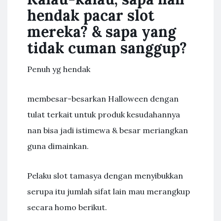
hendak pacar slot
mereka? & sapa yang
tidak cuman sanggup?
Penuh yg hendak
membesar-besarkan Halloween dengan
tulat terkait untuk produk kesudahannya
nan bisa jadi istimewa & besar meriangkan
guna dimainkan.
Pelaku slot tamasya dengan menyibukkan
serupa itu jumlah sifat lain mau merangkup
secara homo berikut.