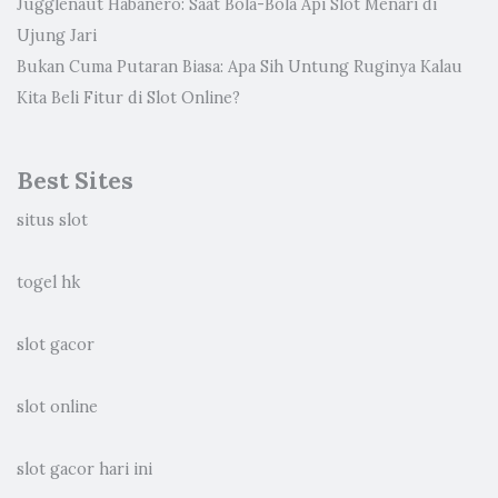
Jugglenaut Habanero: Saat Bola-Bola Api Slot Menari di
Ujung Jari
Bukan Cuma Putaran Biasa: Apa Sih Untung Ruginya Kalau
Kita Beli Fitur di Slot Online?
Best Sites
situs slot
togel hk
slot gacor
slot online
slot gacor hari ini