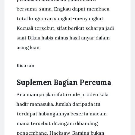
bersama-sama. Engkau dapat membaca
total longsoran sangkut-menyangkut.
Kecuali tersebut, sifat berikut seharga jadi
saat Dikau habis minus hasil anyar dalam
asing kian.
Kisaran
Suplemen Bagian Percuma
Ana mampu jika sifat ronde prodeo kala
hadir manasuka. Jumlah daripada itu
terdapat hubungannya beserta macam
mana tersebut ditangani dibanding
pengembang. Hacksaw Gaming bukan