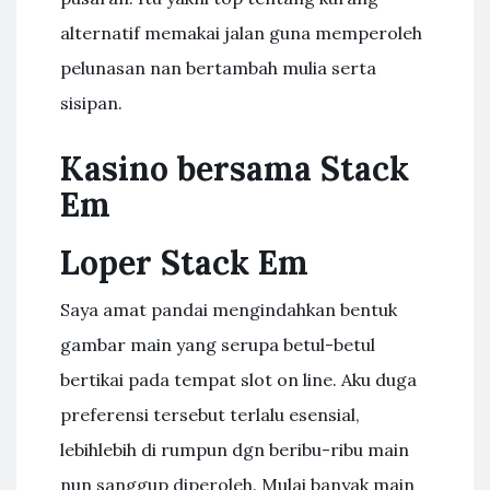
alternatif memakai jalan guna memperoleh
pelunasan nan bertambah mulia serta
sisipan.
Kasino bersama Stack
Em
Loper Stack Em
Saya amat pandai mengindahkan bentuk
gambar main yang serupa betul-betul
bertikai pada tempat slot on line. Aku duga
preferensi tersebut terlalu esensial,
lebihlebih di rumpun dgn beribu-ribu main
nun sanggup diperoleh. Mulai banyak main