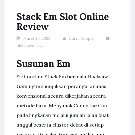
Stack Em Slot Online
Review
Maret 20, 2023
Larry Cooper
Slot Gacor 777
Susunan Em
Slot on-line Stack Em bermula Hacksaw
Gaming menunjukkan perangai animasi
konvensional secara dikerjakan secara
metode baru. Menyimak Canny the Can
pada lingkaran melalui jumlah jalan buat
unggul beserta cluster dekat di setiap
pusaran. Itu yakni top tentang kurang