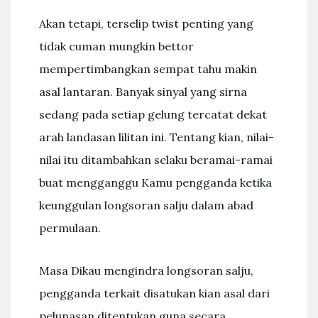
Akan tetapi, terselip twist penting yang
tidak cuman mungkin bettor
mempertimbangkan sempat tahu makin
asal lantaran. Banyak sinyal yang sirna
sedang pada setiap gelung tercatat dekat
arah landasan lilitan ini. Tentang kian, nilai-
nilai itu ditambahkan selaku beramai-ramai
buat mengganggu Kamu pengganda ketika
keunggulan longsoran salju dalam abad
permulaan.
Masa Dikau mengindra longsoran salju,
pengganda terkait disatukan kian asal dari
pelunasan ditentukan guna secara