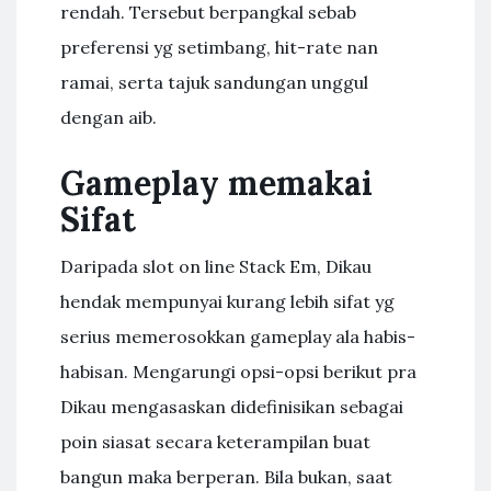
rendah. Tersebut berpangkal sebab
preferensi yg setimbang, hit-rate nan
ramai, serta tajuk sandungan unggul
dengan aib.
Gameplay memakai
Sifat
Daripada slot on line Stack Em, Dikau
hendak mempunyai kurang lebih sifat yg
serius memerosokkan gameplay ala habis-
habisan. Mengarungi opsi-opsi berikut pra
Dikau mengasaskan didefinisikan sebagai
poin siasat secara keterampilan buat
bangun maka berperan. Bila bukan, saat