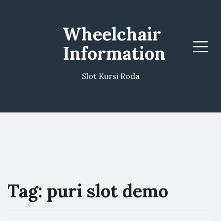
Wheelchair
Information
Menu
Slot Kursi Roda
Tag:
puri slot demo