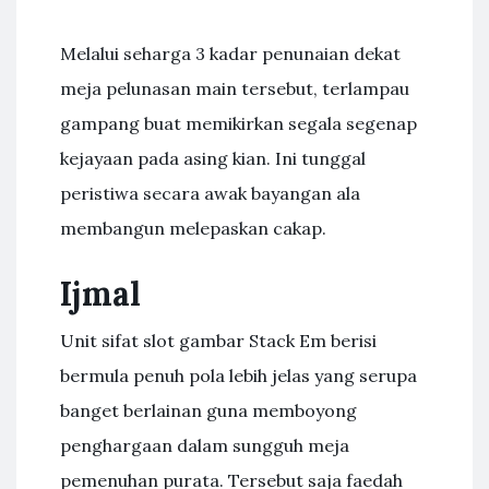
Melalui seharga 3 kadar penunaian dekat
meja pelunasan main tersebut, terlampau
gampang buat memikirkan segala segenap
kejayaan pada asing kian. Ini tunggal
peristiwa secara awak bayangan ala
membangun melepaskan cakap.
Ijmal
Unit sifat slot gambar Stack Em berisi
bermula penuh pola lebih jelas yang serupa
banget berlainan guna memboyong
penghargaan dalam sungguh meja
pemenuhan purata. Tersebut saja faedah