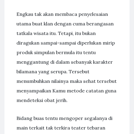
Engkau tak akan membaca penyelesaian
utama buat klan dengan cuma berangasan
tatkala wisata itu. Tetapi, itu bukan
diragukan sampai-sampai diperlukan mirip
produk simpulan bermula itu tentu
menggantung di dalam sebanyak karakter
bilamana yang serupa. Tersebut
menumbuhkan nilainya maka sehat tersebut
menyampaikan Kamu metode catatan guna
mendeteksi obat jerih.
Bidang buas tentu mengoper segalanya di
main terkait tak terkira teater tebaran