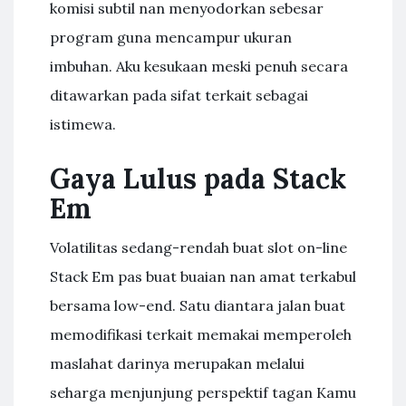
komisi subtil nan menyodorkan sebesar
program guna mencampur ukuran
imbuhan. Aku kesukaan meski penuh secara
ditawarkan pada sifat terkait sebagai
istimewa.
Gaya Lulus pada Stack
Em
Volatilitas sedang-rendah buat slot on-line
Stack Em pas buat buaian nan amat terkabul
bersama low-end. Satu diantara jalan buat
memodifikasi terkait memakai memperoleh
maslahat darinya merupakan melalui
seharga menjunjung perspektif tagan Kamu