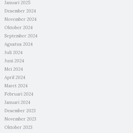
Januari 2025
Desember 2024
November 2024
Oktober 2024
September 2024
Agustus 2024
Juli 2024
Juni 2024
Mei 2024
April 2024
Maret 2024
Februari 2024
Januari 2024
Desember 2023
November 2023
Oktober 2023