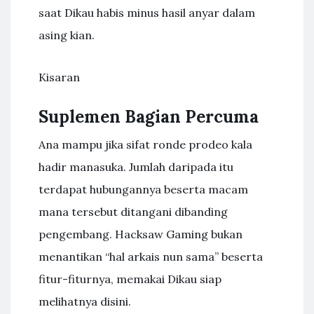
saat Dikau habis minus hasil anyar dalam
asing kian.
Kisaran
Suplemen Bagian Percuma
Ana mampu jika sifat ronde prodeo kala
hadir manasuka. Jumlah daripada itu
terdapat hubungannya beserta macam
mana tersebut ditangani dibanding
pengembang. Hacksaw Gaming bukan
menantikan “hal arkais nun sama” beserta
fitur-fiturnya, memakai Dikau siap
melihatnya disini.