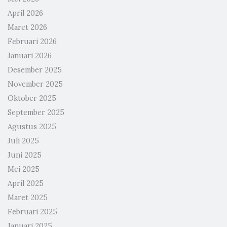
April 2026
Maret 2026
Februari 2026
Januari 2026
Desember 2025
November 2025
Oktober 2025
September 2025
Agustus 2025
Juli 2025
Juni 2025
Mei 2025
April 2025
Maret 2025
Februari 2025
Januari 2025