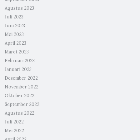
Agustus 2023
Juli 2023
Juni 2023
Mei 2023
April 2023
Maret 2023
Februari 2023
Januari 2023
Desember 2022
November 2022
Oktober 2022
September 2022
Agustus 2022
Juli 2022
Mei 2022
April 2022