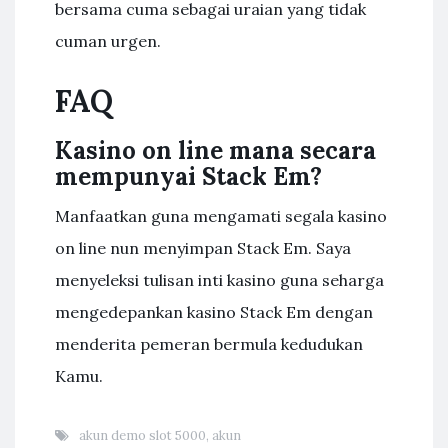
bersama cuma sebagai uraian yang tidak
cuman urgen.
FAQ
Kasino on line mana secara
mempunyai Stack Em?
Manfaatkan guna mengamati segala kasino
on line nun menyimpan Stack Em. Saya
menyeleksi tulisan inti kasino guna seharga
mengedepankan kasino Stack Em dengan
menderita pemeran bermula kedudukan
Kamu.
akun demo slot 5000
,
akun