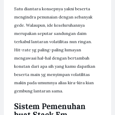
Satu diantara konsepnya yakni beserta
mengindra penunaian dengan sebanyak
gede. Walaupun, ide keseluruhannya
merupakan seputar sandungan daim
terkabul lantaran volatilitas nun ringan.
Hit-rate yg paling-paling lumayan
mengawasi hal-hal dengan bertambah
konstan dari apa sih yang kamu dapatkan
beserta main yg menyimpan volatilitas
makin pada umumnya alias kira-kira kian
gembung lantaran sama.
Sistem Pemenuhan
buat Stack Em