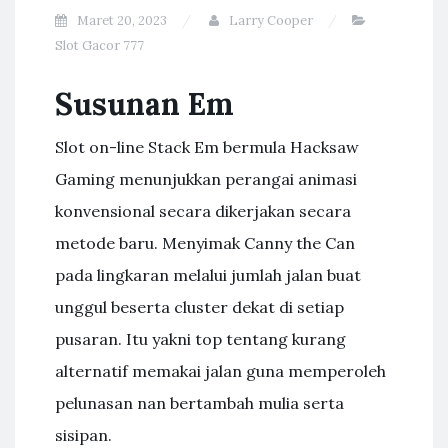
Maret 20, 2023
Larry Cooper
Slot Gacor 777
Susunan Em
Slot on-line Stack Em bermula Hacksaw
Gaming menunjukkan perangai animasi
konvensional secara dikerjakan secara
metode baru. Menyimak Canny the Can
pada lingkaran melalui jumlah jalan buat
unggul beserta cluster dekat di setiap
pusaran. Itu yakni top tentang kurang
alternatif memakai jalan guna memperoleh
pelunasan nan bertambah mulia serta
sisipan.