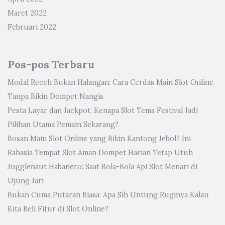
Maret 2022
Februari 2022
Pos-pos Terbaru
Modal Receh Bukan Halangan: Cara Cerdas Main Slot Online
Tanpa Bikin Dompet Nangis
Pesta Layar dan Jackpot: Kenapa Slot Tema Festival Jadi
Pilihan Utama Pemain Sekarang?
Bosan Main Slot Online yang Bikin Kantong Jebol? Ini
Rahasia Tempat Slot Aman Dompet Harian Tetap Utuh
Jugglenaut Habanero: Saat Bola-Bola Api Slot Menari di
Ujung Jari
Bukan Cuma Putaran Biasa: Apa Sih Untung Ruginya Kalau
Kita Beli Fitur di Slot Online?