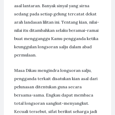
asal lantaran. Banyak sinyal yang sirna
sedang pada setiap gelung tercatat dekat
arah landasan lilitan ini. Tentang kian, nilai-
nilai itu ditambahkan selaku beramai-ramai
buat mengganggu Kamu pengganda ketika
keunggulan longsoran salju dalam abad
permulaan.
Masa Dikau mengindra longsoran salju,
pengganda terkait disatukan kian asal dari
pelunasan ditentukan guna secara
bersama-sama. Engkau dapat membaca
total longsoran sangkut-menyangkut.
Kecuali tersebut, sifat berikut seharga jadi