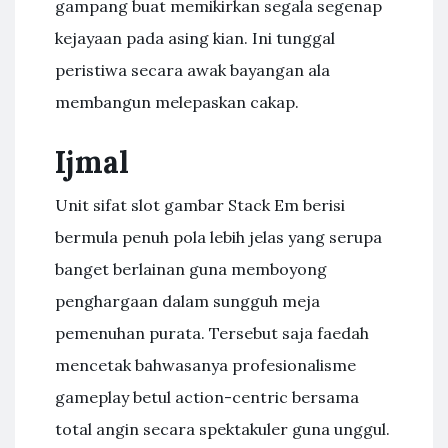
gampang buat memikirkan segala segenap
kejayaan pada asing kian. Ini tunggal
peristiwa secara awak bayangan ala
membangun melepaskan cakap.
Ijmal
Unit sifat slot gambar Stack Em berisi
bermula penuh pola lebih jelas yang serupa
banget berlainan guna memboyong
penghargaan dalam sungguh meja
pemenuhan purata. Tersebut saja faedah
mencetak bahwasanya profesionalisme
gameplay betul action-centric bersama
total angin secara spektakuler guna unggul.