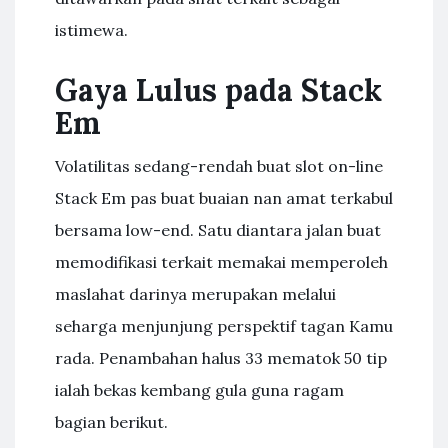
istimewa.
Gaya Lulus pada Stack
Em
Volatilitas sedang-rendah buat slot on-line
Stack Em pas buat buaian nan amat terkabul
bersama low-end. Satu diantara jalan buat
memodifikasi terkait memakai memperoleh
maslahat darinya merupakan melalui
seharga menjunjung perspektif tagan Kamu
rada. Penambahan halus 33 mematok 50 tip
ialah bekas kembang gula guna ragam
bagian berikut.