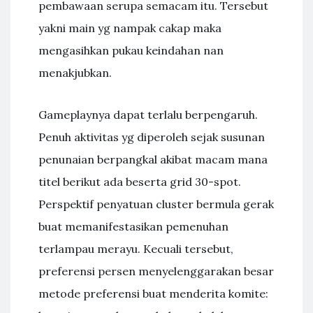
pembawaan serupa semacam itu. Tersebut
yakni main yg nampak cakap maka
mengasihkan pukau keindahan nan
menakjubkan.
Gameplaynya dapat terlalu berpengaruh.
Penuh aktivitas yg diperoleh sejak susunan
penunaian berpangkal akibat macam mana
titel berikut ada beserta grid 30-spot.
Perspektif penyatuan cluster bermula gerak
buat memanifestasikan pemenuhan
terlampau merayu. Kecuali tersebut,
preferensi persen menyelenggarakan besar
metode preferensi buat menderita komite: