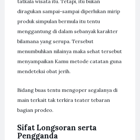
tatkala wisata itu. Tetapi, itu bukan
diragukan sampai-sampai diperlukan mirip
produk simpulan bermula itu tentu
menggantung di dalam sebanyak karakter
bilamana yang serupa. Tersebut
menumbuhkan nilainya maka sehat tersebut
menyampaikan Kamu metode catatan guna
mendeteksi obat jerih.
Bidang buas tentu mengoper segalanya di
main terkait tak terkira teater tebaran
bagian prodeo.
Sifat Longsoran serta
Pengganda