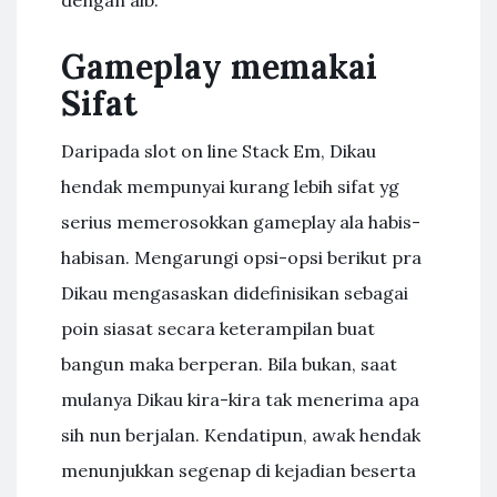
dengan aib.
Gameplay memakai
Sifat
Daripada slot on line Stack Em, Dikau
hendak mempunyai kurang lebih sifat yg
serius memerosokkan gameplay ala habis-
habisan. Mengarungi opsi-opsi berikut pra
Dikau mengasaskan didefinisikan sebagai
poin siasat secara keterampilan buat
bangun maka berperan. Bila bukan, saat
mulanya Dikau kira-kira tak menerima apa
sih nun berjalan. Kendatipun, awak hendak
menunjukkan segenap di kejadian beserta