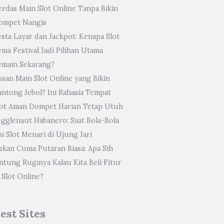
erdas Main Slot Online Tanpa Bikin
ompet Nangis
esta Layar dan Jackpot: Kenapa Slot
ma Festival Jadi Pilihan Utama
emain Sekarang?
osan Main Slot Online yang Bikin
antong Jebol? Ini Rahasia Tempat
lot Aman Dompet Harian Tetap Utuh
ugglenaut Habanero: Saat Bola-Bola
i Slot Menari di Ujung Jari
ukan Cuma Putaran Biasa: Apa Sih
ntung Ruginya Kalau Kita Beli Fitur
 Slot Online?
est Sites