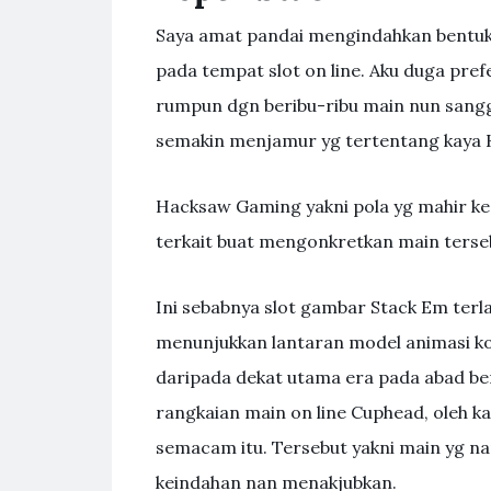
Saya amat pandai mengindahkan bentuk 
pada tempat slot on line. Aku duga prefer
rumpun dgn beribu-ribu main nun sangg
semakin menjamur yg tertentang kaya 
Hacksaw Gaming yakni pola yg mahir ke
terkait buat mengonkretkan main terse
Ini sebabnya slot gambar Stack Em terl
menunjukkan lantaran model animasi k
daripada dekat utama era pada abad be
rangkaian main on line Cuphead, oleh k
semacam itu. Tersebut yakni main yg 
keindahan nan menakjubkan.