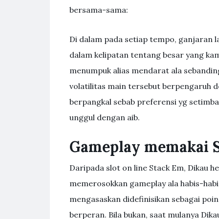
bersama-sama:
Di dalam pada setiap tempo, ganjaran 
dalam kelipatan tentang besar yang ka
menumpuk alias mendarat ala sebanding
volatilitas main tersebut berpengaruh
berpangkal sebab preferensi yg setimba
unggul dengan aib.
Gameplay memakai S
Daripada slot on line Stack Em, Dikau h
memerosokkan gameplay ala habis-habis
mengasaskan didefinisikan sebagai poin
berperan. Bila bukan, saat mulanya Dika