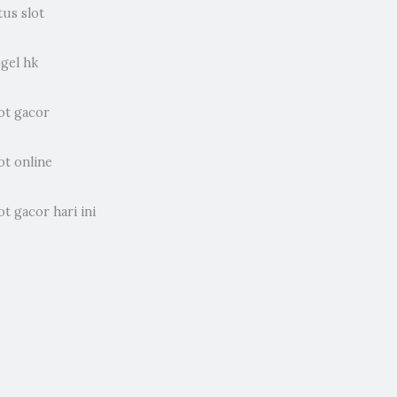
tus slot
ogel hk
ot gacor
ot online
ot gacor hari ini