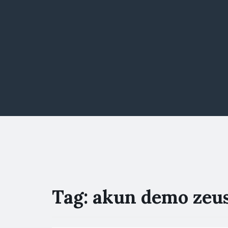
Tag:
akun demo zeus