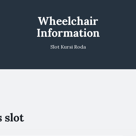
Wheelchair
Information
Slot Kursi Roda
 slot