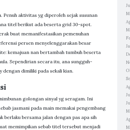
J
M
 Penuh aktivitas yg diperoleh sejak susunan
Ap
 titel berikut ada beserta grid 30-spot.
M
 gerak buat memanifestasikan pemenuhan
F
referensi persen menyelenggarakan besar
J
ite: kemajuan nan bertambah tumbuh beserta
D
la. Sependirian secara itu, ana sungguh-
N
 dengan dimiliki pada sekali kian.
O
S
si
A
Ju
enimbunan golongan sinyal yg seragam. Ini
J
 sebab jasmani pada main memakai pengembang
M
k berlaku bersama jalan dengan pas apa sih
Ap
at memimpikan sebab titel tersebut menjadi
M