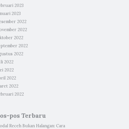
ebruari 2023
anuari 2023
esember 2022
ovember 2022
ktober 2022
eptember 2022
gustus 2022
li 2022
ei 2022
ril 2022
aret 2022
ebruari 2022
os-pos Terbaru
odal Receh Bukan Halangan: Cara