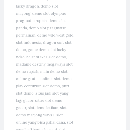
lucky dragon
,
demo slot
mayong
,
demo slot olympus
pragmatic rupiah
,
demo slot
panda
,
demo slot pragmatic
permainan
,
demo wild west gold
slot indonesia
,
dragon soft slot
demo
,
game demo slot lucky
neko
,
heist stakes slot demo
,
madame destiny megaways slot
demo rupiah
,
main demo slot
online gratis
,
nolimit slot demo
,
play centurion slot demo
,
puri
slot demo
,
situs judi slot yang
lagi gacor
,
situs slot demo
gacor
,
slot demo latihan
,
slot
demo mahjong ways 1
,
slot
online yang bisa pakai dana
,
slot
yang lagi bagus hari ini
,
slot