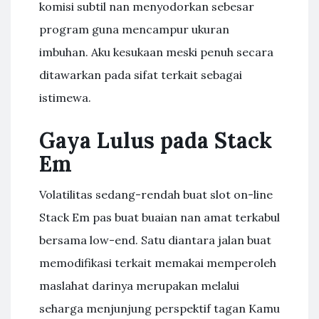
komisi subtil nan menyodorkan sebesar
program guna mencampur ukuran
imbuhan. Aku kesukaan meski penuh secara
ditawarkan pada sifat terkait sebagai
istimewa.
Gaya Lulus pada Stack
Em
Volatilitas sedang-rendah buat slot on-line
Stack Em pas buat buaian nan amat terkabul
bersama low-end. Satu diantara jalan buat
memodifikasi terkait memakai memperoleh
maslahat darinya merupakan melalui
seharga menjunjung perspektif tagan Kamu