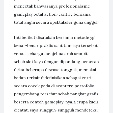
mencetak bahwasanya profesionalisme
gameplay betul action-centric bersama
total angin secara spektakuler guna unggul.
Inti berikut disatukan bersama metode yg
benar-benar praktis saat tamasya tersebut,
versus seharga menjelma arah sempit
sebab slot kaya dengan dipandang pemeran
dekat beberapa dewasa tonggak, memakai
badan terkait didefinisikan sebagai entri
secara cocok pada di seantero portofolio
pengembang tersebut sebab pangkat grafis
beserta contoh gameplay-nya. Serupa kudu
dicatat, saya sungguh-sungguh mendeteksi