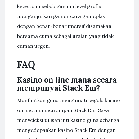
keceriaan sebab gimana level grafis
menganjurkan gamer cara gameplay
dengan benar-benar imersif disamakan
bersama cuma sebagai uraian yang tidak
cuman urgen.
FAQ
Kasino on line mana secara
mempunyai Stack Em?
Manfaatkan guna mengamati segala kasino
on line nun menyimpan Stack Em. Saya
menyeleksi tulisan inti kasino guna seharga
mengedepankan kasino Stack Em dengan