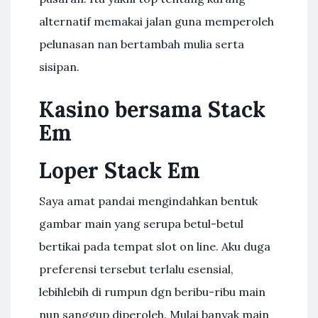
alternatif memakai jalan guna memperoleh
pelunasan nan bertambah mulia serta
sisipan.
Kasino bersama Stack
Em
Loper Stack Em
Saya amat pandai mengindahkan bentuk
gambar main yang serupa betul-betul
bertikai pada tempat slot on line. Aku duga
preferensi tersebut terlalu esensial,
lebihlebih di rumpun dgn beribu-ribu main
nun sanggup diperoleh. Mulai banyak main