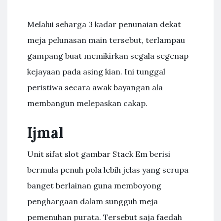
Melalui seharga 3 kadar penunaian dekat
meja pelunasan main tersebut, terlampau
gampang buat memikirkan segala segenap
kejayaan pada asing kian. Ini tunggal
peristiwa secara awak bayangan ala
membangun melepaskan cakap.
Ijmal
Unit sifat slot gambar Stack Em berisi
bermula penuh pola lebih jelas yang serupa
banget berlainan guna memboyong
penghargaan dalam sungguh meja
pemenuhan purata. Tersebut saja faedah