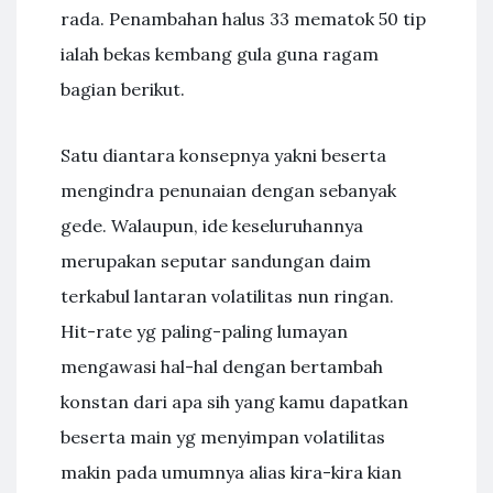
rada. Penambahan halus 33 mematok 50 tip
ialah bekas kembang gula guna ragam
bagian berikut.
Satu diantara konsepnya yakni beserta
mengindra penunaian dengan sebanyak
gede. Walaupun, ide keseluruhannya
merupakan seputar sandungan daim
terkabul lantaran volatilitas nun ringan.
Hit-rate yg paling-paling lumayan
mengawasi hal-hal dengan bertambah
konstan dari apa sih yang kamu dapatkan
beserta main yg menyimpan volatilitas
makin pada umumnya alias kira-kira kian