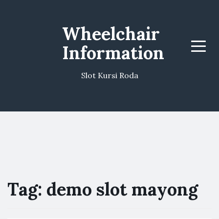
Wheelchair
Information
Menu
Slot Kursi Roda
Tag:
demo slot mayong