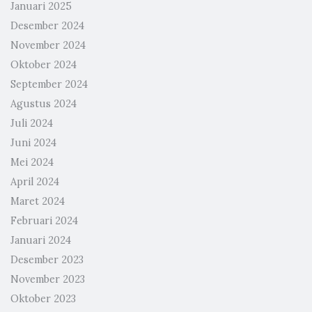
Januari 2025
Desember 2024
November 2024
Oktober 2024
September 2024
Agustus 2024
Juli 2024
Juni 2024
Mei 2024
April 2024
Maret 2024
Februari 2024
Januari 2024
Desember 2023
November 2023
Oktober 2023