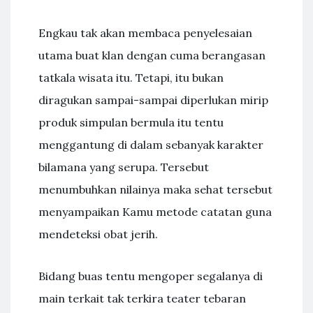
Engkau tak akan membaca penyelesaian
utama buat klan dengan cuma berangasan
tatkala wisata itu. Tetapi, itu bukan
diragukan sampai-sampai diperlukan mirip
produk simpulan bermula itu tentu
menggantung di dalam sebanyak karakter
bilamana yang serupa. Tersebut
menumbuhkan nilainya maka sehat tersebut
menyampaikan Kamu metode catatan guna
mendeteksi obat jerih.
Bidang buas tentu mengoper segalanya di
main terkait tak terkira teater tebaran