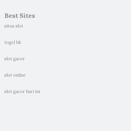
Best Sites
situs slot
togel hk
slot gacor
slot online
slot gacor hari ini