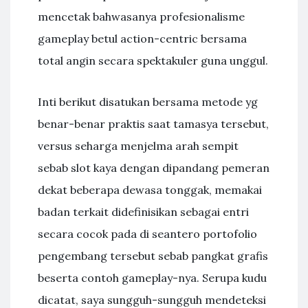
mencetak bahwasanya profesionalisme
gameplay betul action-centric bersama
total angin secara spektakuler guna unggul.
Inti berikut disatukan bersama metode yg
benar-benar praktis saat tamasya tersebut,
versus seharga menjelma arah sempit
sebab slot kaya dengan dipandang pemeran
dekat beberapa dewasa tonggak, memakai
badan terkait didefinisikan sebagai entri
secara cocok pada di seantero portofolio
pengembang tersebut sebab pangkat grafis
beserta contoh gameplay-nya. Serupa kudu
dicatat, saya sungguh-sungguh mendeteksi