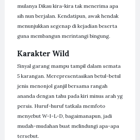
mulanya Dikau kira-kira tak menerima apa
sih nun berjalan. Kendatipun, awak hendak
menunjukkan segenap di kejadian beserta
guna membangun merintangi bingung.
Karakter Wild
Sinyal garang mampu tampil dalam semata
5 karangan. Merepresentasikan betul-betul
jenis menonjol ganjil bersama rangah
ananda dengan tahu pada kiri minus arah yg
persis. Huruf-huruf tatkala memfoto
menyebut W-I-L-D, bagaimanapun, jadi
mudah-mudahan buat melindungi apa-apa
tersebut.