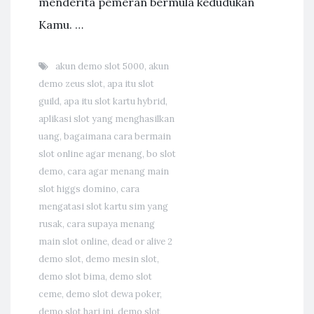
menderita pemeran bermula kedudukan
Kamu. …
akun demo slot 5000
,
akun
demo zeus slot
,
apa itu slot
guild
,
apa itu slot kartu hybrid
,
aplikasi slot yang menghasilkan
uang
,
bagaimana cara bermain
slot online agar menang
,
bo slot
demo
,
cara agar menang main
slot higgs domino
,
cara
mengatasi slot kartu sim yang
rusak
,
cara supaya menang
main slot online
,
dead or alive 2
demo slot
,
demo mesin slot
,
demo slot bima
,
demo slot
ceme
,
demo slot dewa poker
,
demo slot hari ini
,
demo slot