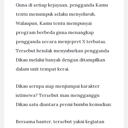
Guna di setiap kejayaan, pengganda Kamu
tentu menumpuk selaku menyeluruh.
Walaupun, Kamu tentu mempunyai
program berbeda guna menangkap
pengganda secara menjepret X terbatas.
Tersebut hendak menyuburkan pengganda
Dikau melalui banyak dengan ditampilkan
dalam unit tempat kerai.
Dikau serupa siap menjumpai karakter
istimewa? Tersebut mau mengganggu
Dikau satu diantara premi bumbu kemudian:
Bersama banter, tersebut yakni kegiatan