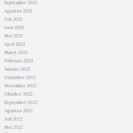
September 2023
Agustus 2023
Juli 2023
Juni 2023
Mei 2023
April 2023
Maret 2023
Februari 2023
Januari 2023
Desember 2022
November 2022
Oktober 2022
September 2022
Agustus 2022
Juli 2022
Mei 2022