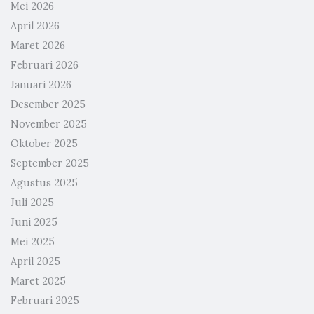
Mei 2026
April 2026
Maret 2026
Februari 2026
Januari 2026
Desember 2025
November 2025
Oktober 2025
September 2025
Agustus 2025
Juli 2025
Juni 2025
Mei 2025
April 2025
Maret 2025
Februari 2025