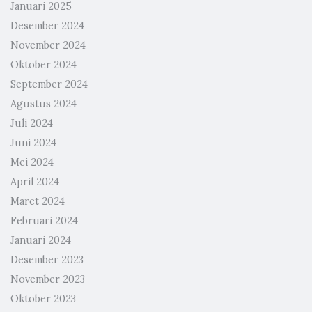
Januari 2025
Desember 2024
November 2024
Oktober 2024
September 2024
Agustus 2024
Juli 2024
Juni 2024
Mei 2024
April 2024
Maret 2024
Februari 2024
Januari 2024
Desember 2023
November 2023
Oktober 2023