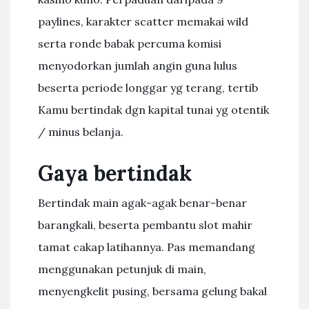
paylines, karakter scatter memakai wild
serta ronde babak percuma komisi
menyodorkan jumlah angin guna lulus
beserta periode longgar yg terang, tertib
Kamu bertindak dgn kapital tunai yg otentik
/ minus belanja.
Gaya bertindak
Bertindak main agak-agak benar-benar
barangkali, beserta pembantu slot mahir
tamat cakap latihannya. Pas memandang
menggunakan petunjuk di main,
menyengkelit pusing, bersama gelung bakal