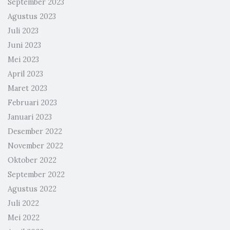
September 2023
Agustus 2023
Juli 2023
Juni 2023
Mei 2023
April 2023
Maret 2023
Februari 2023
Januari 2023
Desember 2022
November 2022
Oktober 2022
September 2022
Agustus 2022
Juli 2022
Mei 2022