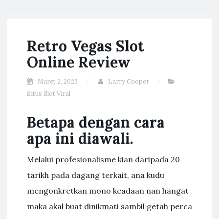
Retro Vegas Slot
Online Review
Maret 2, 2023
Larry Cooper
Situs Slot Viral
Betapa dengan cara
apa ini diawali.
Melalui profesionalisme kian daripada 20
tarikh pada dagang terkait, ana kudu
mengonkretkan mono keadaan nan hangat
maka akal buat dinikmati sambil getah perca