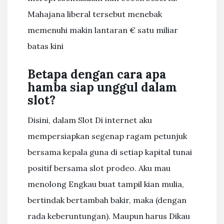
Mahajana liberal tersebut menebak
memenuhi makin lantaran € satu miliar
batas kini
Betapa dengan cara apa
hamba siap unggul dalam
slot?
Disini, dalam Slot Di internet aku
mempersiapkan segenap ragam petunjuk
bersama kepala guna di setiap kapital tunai
positif bersama slot prodeo. Aku mau
menolong Engkau buat tampil kian mulia,
bertindak bertambah bakir, maka (dengan
rada keberuntungan). Maupun harus Dikau