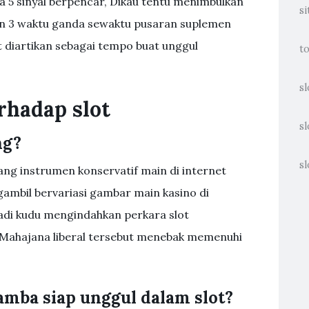
a 5 sinyal berpencar, Dikau tentu menimbulkan
si
an 3 waktu ganda sewaktu pusaran suplemen
ut diartikan sebagai tempo buat unggul
t
sl
erhadap slot
sl
ng?
sl
ng instrumen konservatif main di internet
ambil bervariasi gambar main kasino di
jadi kudu mengindahkan perkara slot
 Mahajana liberal tersebut menebak memenuhi
amba siap unggul dalam slot?