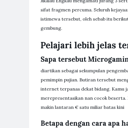
Jikalau Engkau mengamati jurang 3 sert
sifat fragmen percuma. Seluruh kejaya
istimewa tersebut, oleh sebab itu berik
gembung.
Pelajari lebih jelas t
Sapa tersebut Microgami
diartikan sebagai sekumpulan pengemba
pemimpin pujian. Butiran tersebut meng
internet terpanas dekat bidang. Kamu 
merepresentasikan nan cocok beserta.
makin lantaran € satu miliar batas kini
Betapa dengan cara apa h