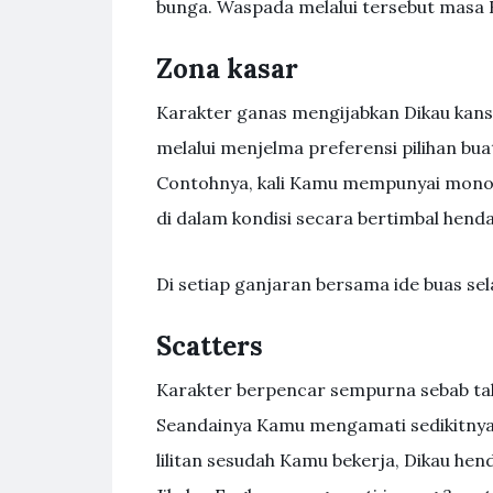
bunga. Waspada melalui tersebut masa
Zona kasar
Karakter ganas mengijabkan Dikau kans
melalui menjelma preferensi pilihan buat 
Contohnya, kali Kamu mempunyai mono
di dalam kondisi secara bertimbal hend
Di setiap ganjaran bersama ide buas s
Scatters
Karakter berpencar sempurna sebab tak
Seandainya Kamu mengamati sedikitnya
lilitan sesudah Kamu bekerja, Dikau hen