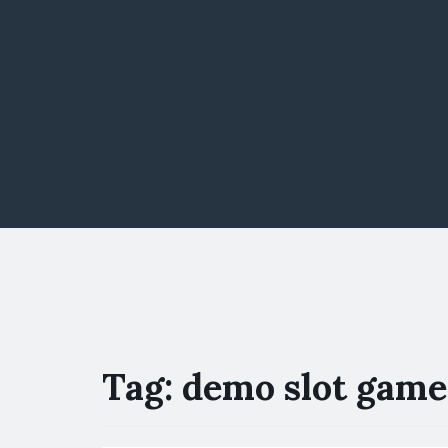
Tag:
demo slot game