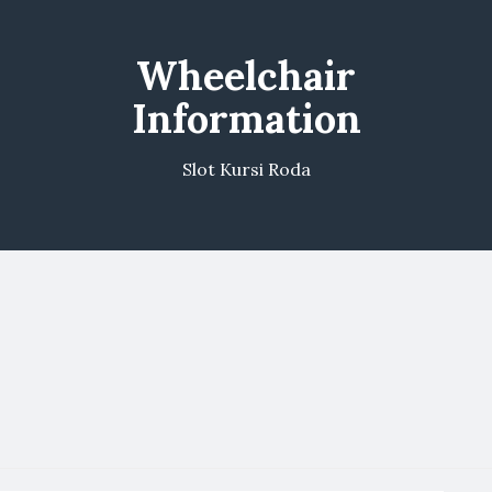
Wheelchair
Information
Slot Kursi Roda