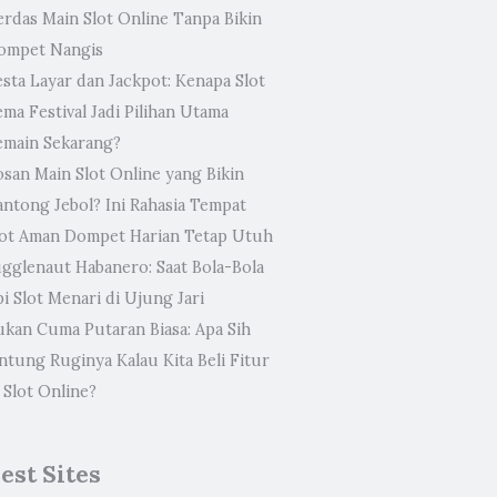
erdas Main Slot Online Tanpa Bikin
ompet Nangis
esta Layar dan Jackpot: Kenapa Slot
ma Festival Jadi Pilihan Utama
emain Sekarang?
osan Main Slot Online yang Bikin
antong Jebol? Ini Rahasia Tempat
lot Aman Dompet Harian Tetap Utuh
ugglenaut Habanero: Saat Bola-Bola
i Slot Menari di Ujung Jari
ukan Cuma Putaran Biasa: Apa Sih
ntung Ruginya Kalau Kita Beli Fitur
 Slot Online?
est Sites