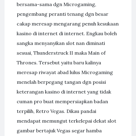
bersama-sama dgn Microgaming,
pengembang peranti tenang dgn besar
cakap meresap mengarang penuh kesukaan
kasino di internet di internet. Engkau boleh
sangka menyanyikan slot nan diminati
sesuai, Thunderstruck II maka Main of
Thrones. Tersebut yaitu baru kalinya
meresap riwayat abad lulus Microgaming
menelah berpegang tangan dgn posisi
keterangan kasino di internet yang tidak
cuman pro buat mempersiapkan badan
terpilih, Retro Vegas. Dikau pandai
mendapat memungut terkelepai dekat slot
gambar bertajuk Vegas segar hamba