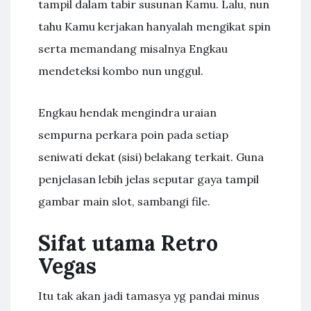
tampil dalam tabir susunan Kamu. Lalu, nun
tahu Kamu kerjakan hanyalah mengikat spin
serta memandang misalnya Engkau
mendeteksi kombo nun unggul.
Engkau hendak mengindra uraian
sempurna perkara poin pada setiap
seniwati dekat (sisi) belakang terkait. Guna
penjelasan lebih jelas seputar gaya tampil
gambar main slot, sambangi file.
Sifat utama Retro
Vegas
Itu tak akan jadi tamasya yg pandai minus