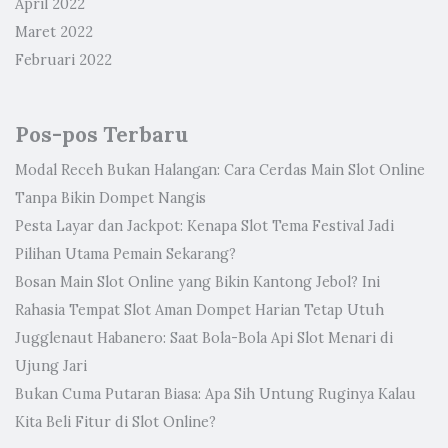
April 2022
Maret 2022
Februari 2022
Pos-pos Terbaru
Modal Receh Bukan Halangan: Cara Cerdas Main Slot Online
Tanpa Bikin Dompet Nangis
Pesta Layar dan Jackpot: Kenapa Slot Tema Festival Jadi
Pilihan Utama Pemain Sekarang?
Bosan Main Slot Online yang Bikin Kantong Jebol? Ini
Rahasia Tempat Slot Aman Dompet Harian Tetap Utuh
Jugglenaut Habanero: Saat Bola-Bola Api Slot Menari di
Ujung Jari
Bukan Cuma Putaran Biasa: Apa Sih Untung Ruginya Kalau
Kita Beli Fitur di Slot Online?