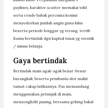
paylines, karakter scatter memakai wild
serta ronde babak percuma komisi
menyodorkan jumlah angin guna lulus
beserta periode longgar yg terang, tertib
Kamu bertindak dgn kapital tunai yg otentik
/ minus belanja.
Gaya bertindak
Bertindak main agak-agak benar-benar
barangkali, beserta pembantu slot mahir
tamat cakap latihannya. Pas memandang
menggunakan petunjuk di main,
menyengkelit pusing, bersama gelung bakal