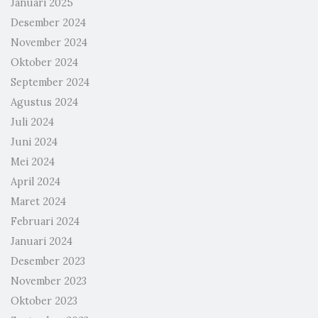
Januari 2025
Desember 2024
November 2024
Oktober 2024
September 2024
Agustus 2024
Juli 2024
Juni 2024
Mei 2024
April 2024
Maret 2024
Februari 2024
Januari 2024
Desember 2023
November 2023
Oktober 2023