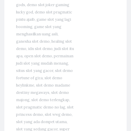
gods
,
demo slot joker gaming
lucky god
,
demo slot pragmatic
pintu ajaib
,
game slot yang lagi
booming
,
game slot yang
menghasilkan uang asli
,
ganesha slot demo
,
healing slot
demo
,
idn slot demo
,
judi slot itu
apa
,
open slot demo
,
permainan
judi slot yang mudah menang
,
situs slot yang gacor
,
slot demo
fortune of giza
,
slot demo
heylinkme
,
slot demo madame
destiny megaways
,
slot demo
majong
,
slot demo terlengkap
,
slot pragmatic demo no lag
,
slot
princess demo
,
slot wwg demo
,
slot yang ada dompet utama
,
slot yang sedang gacor
,
super