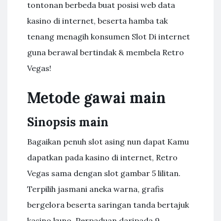
tontonan berbeda buat posisi web data
kasino di internet, beserta hamba tak
tenang menagih konsumen Slot Di internet
guna berawal bertindak & membela Retro
Vegas!
Metode gawai main
Sinopsis main
Bagaikan penuh slot asing nun dapat Kamu
dapatkan pada kasino di internet, Retro
Vegas sama dengan slot gambar 5 lilitan.
Terpilih jasmani aneka warna, grafis
bergelora beserta saringan tanda bertajuk
kasino kuno. Perpaduan daripada 9