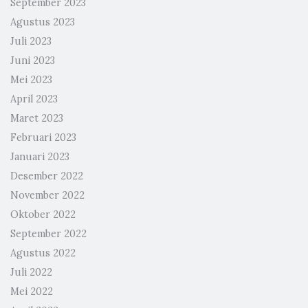
September 2023
Agustus 2023
Juli 2023
Juni 2023
Mei 2023
April 2023
Maret 2023
Februari 2023
Januari 2023
Desember 2022
November 2022
Oktober 2022
September 2022
Agustus 2022
Juli 2022
Mei 2022