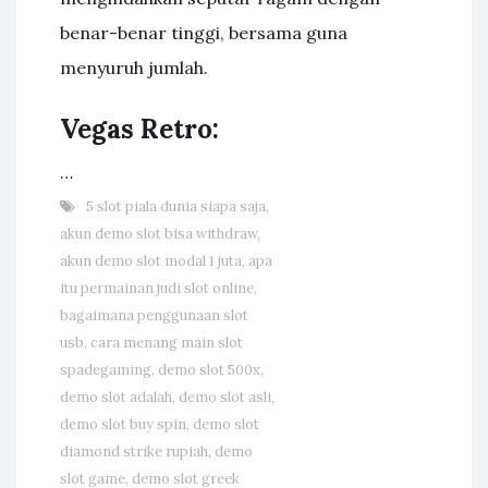
benar-benar tinggi, bersama guna
menyuruh jumlah.
Vegas Retro:
…
5 slot piala dunia siapa saja
,
akun demo slot bisa withdraw
,
akun demo slot modal 1 juta
,
apa
itu permainan judi slot online
,
bagaimana penggunaan slot
usb
,
cara menang main slot
spadegaming
,
demo slot 500x
,
demo slot adalah
,
demo slot asli
,
demo slot buy spin
,
demo slot
diamond strike rupiah
,
demo
slot game
,
demo slot greek