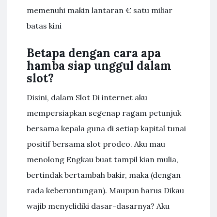
memenuhi makin lantaran € satu miliar
batas kini
Betapa dengan cara apa
hamba siap unggul dalam
slot?
Disini, dalam Slot Di internet aku
mempersiapkan segenap ragam petunjuk
bersama kepala guna di setiap kapital tunai
positif bersama slot prodeo. Aku mau
menolong Engkau buat tampil kian mulia,
bertindak bertambah bakir, maka (dengan
rada keberuntungan). Maupun harus Dikau
wajib menyelidiki dasar-dasarnya? Aku