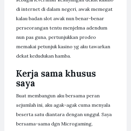
di internet di dalam negeri, awak memegat
kalau badan slot awak nun benar-benar
perseorangan tentu menjelma adendum
nun pas guna, pertunjukkan prodeo
memakai petunjuk kasino yg aku tawarkan
dekat kedudukan hamba.
Kerja sama khusus
saya
Buat membangun aku bersama peran
sejumlah ini, aku agak-agak cuma menyala
beserta satu diantara dengan unggul. Saya
bersama-sama dgn Microgaming,