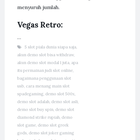
menyuruh jumlah.
Vegas Retro:
…
5 slot piala dunia siapa saja
,
akun demo slot bisa withdraw
,
akun demo slot modal 1 juta
,
apa
itu permainan judi slot online
,
bagaimana penggunaan slot
usb
,
cara menang main slot
spadegaming
,
demo slot 500x
,
demo slot adalah
,
demo slot asli
,
demo slot buy spin
,
demo slot
diamond strike rupiah
,
demo
slot game
,
demo slot greek
gods
,
demo slot joker gaming