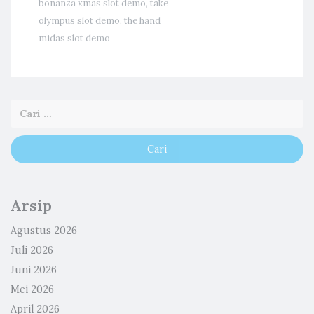
bonanza xmas slot demo
,
take
olympus slot demo
,
the hand
midas slot demo
Arsip
Agustus 2026
Juli 2026
Juni 2026
Mei 2026
April 2026