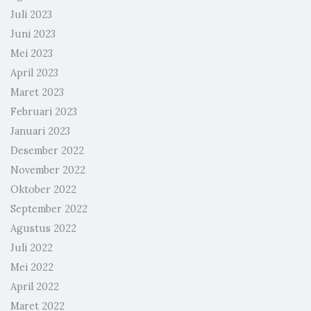
Juli 2023
Juni 2023
Mei 2023
April 2023
Maret 2023
Februari 2023
Januari 2023
Desember 2022
November 2022
Oktober 2022
September 2022
Agustus 2022
Juli 2022
Mei 2022
April 2022
Maret 2022