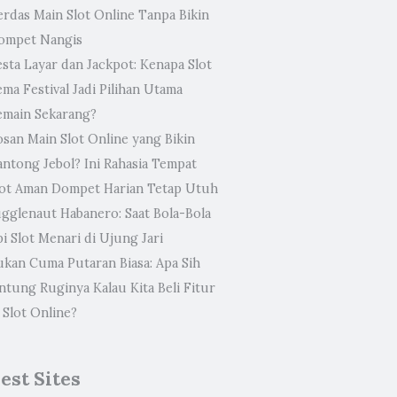
erdas Main Slot Online Tanpa Bikin
ompet Nangis
esta Layar dan Jackpot: Kenapa Slot
ma Festival Jadi Pilihan Utama
emain Sekarang?
osan Main Slot Online yang Bikin
antong Jebol? Ini Rahasia Tempat
lot Aman Dompet Harian Tetap Utuh
ugglenaut Habanero: Saat Bola-Bola
i Slot Menari di Ujung Jari
ukan Cuma Putaran Biasa: Apa Sih
ntung Ruginya Kalau Kita Beli Fitur
 Slot Online?
est Sites