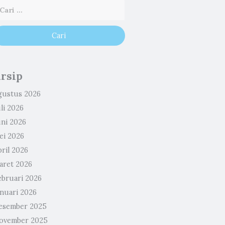
rsip
gustus 2026
li 2026
uni 2026
ei 2026
ril 2026
aret 2026
ebruari 2026
anuari 2026
esember 2025
ovember 2025