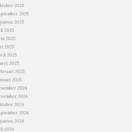
ktober 2025
eptember 2025
gustus 2025
li 2025
uni 2025
ei 2025
pril 2025
aret 2025
ebruari 2025
anuari 2025
esember 2024
ovember 2024
ktober 2024
eptember 2024
gustus 2024
li 2024