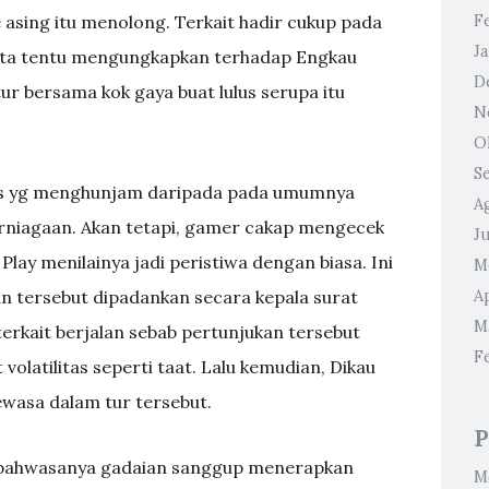
asing itu menolong. Terkait hadir cukup pada
F
J
beta tentu mengungkapkan terhadap Engkau
D
ur bersama kok gaya buat lulus serupa itu
N
O
S
itas yg menghunjam daripada pada umumnya
A
rniagaan. Akan tetapi, gamer cakap mengecek
Ju
lay menilainya jadi peristiwa dengan biasa. Ini
M
n tersebut dipadankan secara kepala surat
Ap
M
 terkait berjalan sebab pertunjukan tersebut
F
volatilitas seperti taat. Lalu kemudian, Dikau
ewasa dalam tur tersebut.
P
 bahwasanya gadaian sanggup menerapkan
M