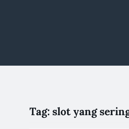
Tag:
slot yang serin