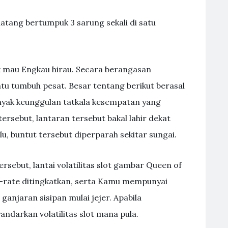
atang bertumpuk 3 sarung sekali di satu
k mau Engkau hirau. Secara berangasan
ntu tumbuh pesat. Besar tentang berikut berasal
nyak keunggulan tatkala kesempatan yang
rsebut, lantaran tersebut bakal lahir dekat
lu, buntut tersebut diperparah sekitar sungai.
ersebut, lantai volatilitas slot gambar Queen of
t-rate ditingkatkan, serta Kamu mempunyai
anjaran sisipan mulai jejer. Apabila
ndarkan volatilitas slot mana pula.