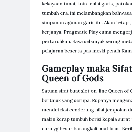
kekayaan tunai, koin mulai garis, patoka
tumbuh era, ini melambangkan bahwasan
simpanan agunan garis itu. Akan tetapi
kerjanya. Pragmatic Play cuma mengerj
pertaruhkan. Saya sebanyak sering meto
pelajaran beserta pas meski penuh Kam
Gameplay maka Sifat
Queen of Gods
Satuan sifat buat slot on-line Queen of 
bertajuk yang serupa. Rupanya mengena
mendeteksi cenderung nilai jempolan da
makin kerap tumbuh berisi kepala sura
cara yg besar barangkali buat lulus. Be