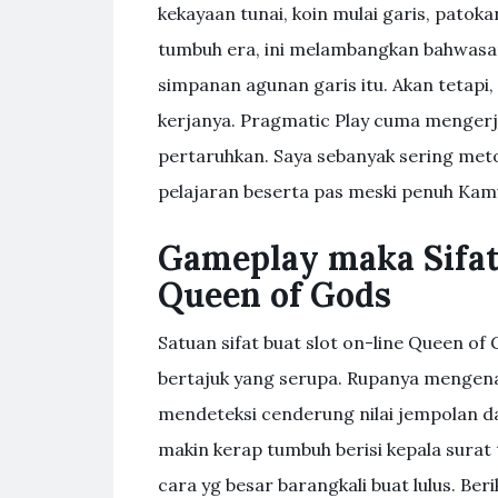
kekayaan tunai, koin mulai garis, patoka
tumbuh era, ini melambangkan bahwasan
simpanan agunan garis itu. Akan tetapi
kerjanya. Pragmatic Play cuma mengerj
pertaruhkan. Saya sebanyak sering meto
pelajaran beserta pas meski penuh Kam
Gameplay maka Sifat
Queen of Gods
Satuan sifat buat slot on-line Queen of 
bertajuk yang serupa. Rupanya mengena
mendeteksi cenderung nilai jempolan da
makin kerap tumbuh berisi kepala sura
cara yg besar barangkali buat lulus. Be