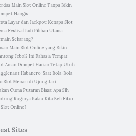
erdas Main Slot Online Tanpa Bikin
ompet Nangis
esta Layar dan Jackpot: Kenapa Slot
ma Festival Jadi Pilihan Utama
emain Sekarang?
osan Main Slot Online yang Bikin
antong Jebol? Ini Rahasia Tempat
lot Aman Dompet Harian Tetap Utuh
ugglenaut Habanero: Saat Bola-Bola
i Slot Menari di Ujung Jari
ukan Cuma Putaran Biasa: Apa Sih
ntung Ruginya Kalau Kita Beli Fitur
 Slot Online?
est Sites