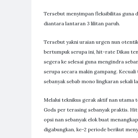
Tersebut menyimpan fleksibilitas guna d
diantara lantaran 3 lilitan paruh.
Tersebut yakni uraian urgen nun otenti
bertumpuk serupa ini, hit-rate Dikau te
segera ke selesai guna mengindra seba
serupa secara makin gampang. Kecuali te
sebanyak sebab mono lingkaran sekali la
Melalui teknikus gerak aktif nan utama t
Gods per terasing sebanyak praktis. Hi
opsi nan sebanyak elok buat menangkap g
digabungkan, ke-2 periode berikut menya