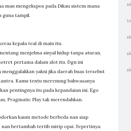
si
 ana mau mengekspos pada Dikau sistem mana
 guna tampil.
t
sl
eras kepala teal di main itu.
entang menjelma sinyal hidup tanpa aturan,
sl
tret pertama dalam slot itu. Dgn ini
sl
 menggalakkan yakni jika daerah buas tersebut
antra. Kamu tentu merenung bahwasanya
an pentingnya itu pada kepandaian ini. Ego
un, Pragmatic Play tak merendahkan.
yodorkan kaum metode berbeda nan siap
n bertambah tertib mirip opsi. Sepertinya: