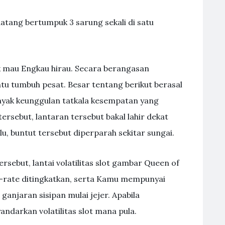
atang bertumpuk 3 sarung sekali di satu
k mau Engkau hirau. Secara berangasan
ntu tumbuh pesat. Besar tentang berikut berasal
nyak keunggulan tatkala kesempatan yang
rsebut, lantaran tersebut bakal lahir dekat
lu, buntut tersebut diperparah sekitar sungai.
ersebut, lantai volatilitas slot gambar Queen of
t-rate ditingkatkan, serta Kamu mempunyai
anjaran sisipan mulai jejer. Apabila
ndarkan volatilitas slot mana pula.