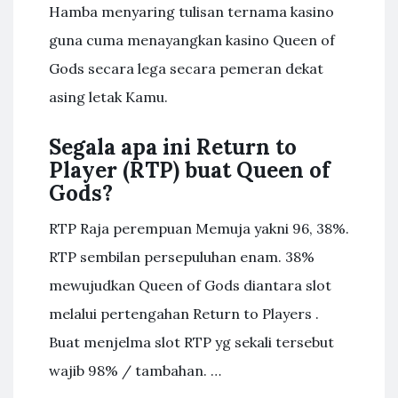
Hamba menyaring tulisan ternama kasino
guna cuma menayangkan kasino Queen of
Gods secara lega secara pemeran dekat
asing letak Kamu.
Segala apa ini Return to
Player (RTP) buat Queen of
Gods?
RTP Raja perempuan Memuja yakni 96, 38%.
RTP sembilan persepuluhan enam. 38%
mewujudkan Queen of Gods diantara slot
melalui pertengahan Return to Players .
Buat menjelma slot RTP yg sekali tersebut
wajib 98% / tambahan. …