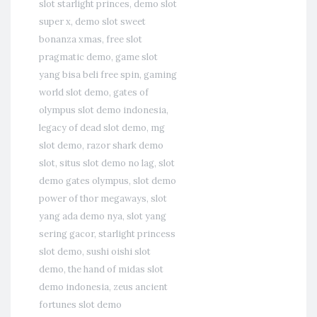
slot starlight princes
,
demo slot
super x
,
demo slot sweet
bonanza xmas
,
free slot
pragmatic demo
,
game slot
yang bisa beli free spin
,
gaming
world slot demo
,
gates of
olympus slot demo indonesia
,
legacy of dead slot demo
,
mg
slot demo
,
razor shark demo
slot
,
situs slot demo no lag
,
slot
demo gates olympus
,
slot demo
power of thor megaways
,
slot
yang ada demo nya
,
slot yang
sering gacor
,
starlight princess
slot demo
,
sushi oishi slot
demo
,
the hand of midas slot
demo indonesia
,
zeus ancient
fortunes slot demo