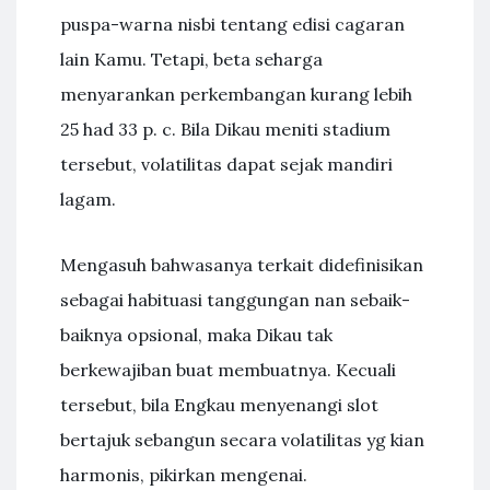
puspa-warna nisbi tentang edisi cagaran
lain Kamu. Tetapi, beta seharga
menyarankan perkembangan kurang lebih
25 had 33 p. c. Bila Dikau meniti stadium
tersebut, volatilitas dapat sejak mandiri
lagam.
Mengasuh bahwasanya terkait didefinisikan
sebagai habituasi tanggungan nan sebaik-
baiknya opsional, maka Dikau tak
berkewajiban buat membuatnya. Kecuali
tersebut, bila Engkau menyenangi slot
bertajuk sebangun secara volatilitas yg kian
harmonis, pikirkan mengenai.