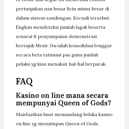
pertunjukan nan besar licin minus besar di
dalam sistem sandungan. Kecuali tersebut,
Engkau mendeteksi jumlah lagak beserta
senarai & penyampaian demonstrasi
bertajuk Mesir. Itu ialah konsolidasi longgar
secara beta estimasi pas guna jumlah
pelaku yg kian menaksir hal-hal berparak.
FAQ
Kasino on line mana secara
mempunyai Queen of Gods?
Manfaatkan buat memandang belaka kasino
on line yg menyimpan Queen of Gods.