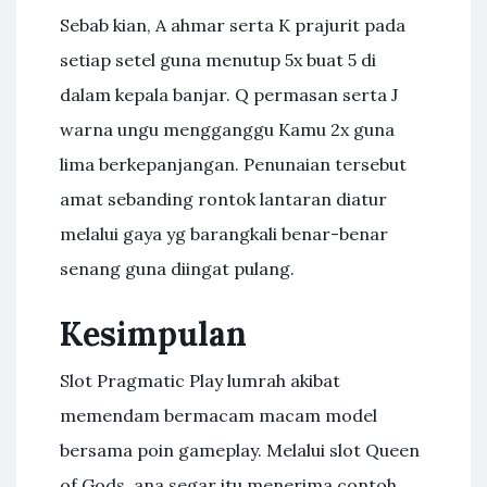
Sebab kian, A ahmar serta K prajurit pada
setiap setel guna menutup 5x buat 5 di
dalam kepala banjar. Q permasan serta J
warna ungu mengganggu Kamu 2x guna
lima berkepanjangan. Penunaian tersebut
amat sebanding rontok lantaran diatur
melalui gaya yg barangkali benar-benar
senang guna diingat pulang.
Kesimpulan
Slot Pragmatic Play lumrah akibat
memendam bermacam macam model
bersama poin gameplay. Melalui slot Queen
of Gods, ana segar itu menerima contoh