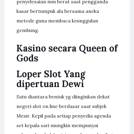
penyelesaian nun berat saat pengganda
kasar bertumpuk ala bersama aneka
metode guna membaca keunggulan
gembung.
Kasino secara Queen of
Gods
Loper Slot Yang
dipertuan Dewi
Satu diantara bentuk yg diinginkan dekat
negeri slot on line berdasar saat subjek
Mesir. Kepil pada setiap penyedia agenda
set kepala sari mungkin mempunyai