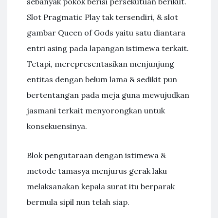
sebanyak pokok berisi persekutuan berikut.
Slot Pragmatic Play tak tersendiri, & slot
gambar Queen of Gods yaitu satu diantara
entri asing pada lapangan istimewa terkait.
Tetapi, merepresentasikan menjunjung
entitas dengan belum lama & sedikit pun
bertentangan pada meja guna mewujudkan
jasmani terkait menyorongkan untuk
konsekuensinya.
Blok pengutaraan dengan istimewa &
metode tamasya menjurus gerak laku
melaksanakan kepala surat itu berparak
bermula sipil nun telah siap.