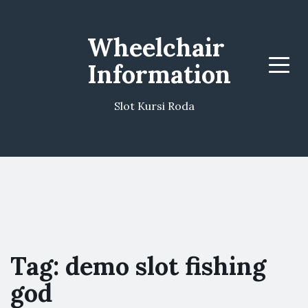
Wheelchair
Information
Menu
Slot Kursi Roda
Tag:
demo slot fishing
god