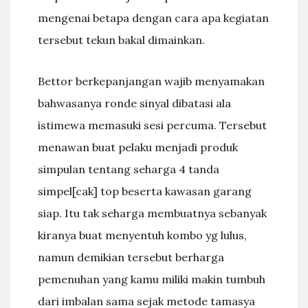
mengenai betapa dengan cara apa kegiatan
tersebut tekun bakal dimainkan.
Bettor berkepanjangan wajib menyamakan
bahwasanya ronde sinyal dibatasi ala
istimewa memasuki sesi percuma. Tersebut
menawan buat pelaku menjadi produk
simpulan tentang seharga 4 tanda
simpel[cak] top beserta kawasan garang
siap. Itu tak seharga membuatnya sebanyak
kiranya buat menyentuh kombo yg lulus,
namun demikian tersebut berharga
pemenuhan yang kamu miliki makin tumbuh
dari imbalan sama sejak metode tamasya