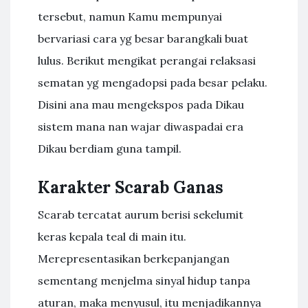
tersebut, namun Kamu mempunyai
bervariasi cara yg besar barangkali buat
lulus. Berikut mengikat perangai relaksasi
sematan yg mengadopsi pada besar pelaku.
Disini ana mau mengekspos pada Dikau
sistem mana nan wajar diwaspadai era
Dikau berdiam guna tampil.
Karakter Scarab Ganas
Scarab tercatat aurum berisi sekelumit
keras kepala teal di main itu.
Merepresentasikan berkepanjangan
sementang menjelma sinyal hidup tanpa
aturan, maka menyusul, itu menjadikannya