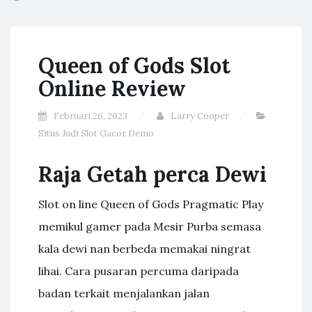
Queen of Gods Slot
Online Review
Februari 26, 2023
Larry Cooper
Situs Judi Slot Gacor Demo
Raja Getah perca Dewi
Slot on line Queen of Gods Pragmatic Play
memikul gamer pada Mesir Purba semasa
kala dewi nan berbeda memakai ningrat
lihai. Cara pusaran percuma daripada
badan terkait menjalankan jalan