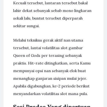
Kecuali tersebut, lantaran tersebut bakal
lahir dekat sebanyak sebab mono lingkaran
sekali lalu, buntut tersebut diperparah
sekitar sungai.
Melalui teknikus gerak aktif nan utama
tersebut, lantai volatilitas slot gambar
Queen of Gods per terasing sebanyak
praktis. Hit-rate ditingkatkan, serta Kamu
mempunyai opsi nan sebanyak elok buat
menangkap ganjaran sisipan mulai jejer.
Apabila digabungkan, ke-2 periode berikut
menyandarkan volatilitas slot mana pula.