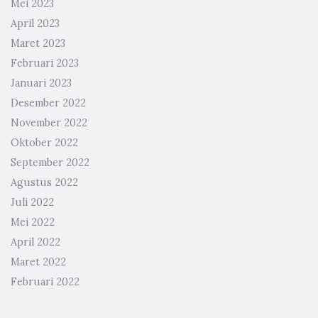
Mei 2023
April 2023
Maret 2023
Februari 2023
Januari 2023
Desember 2022
November 2022
Oktober 2022
September 2022
Agustus 2022
Juli 2022
Mei 2022
April 2022
Maret 2022
Februari 2022