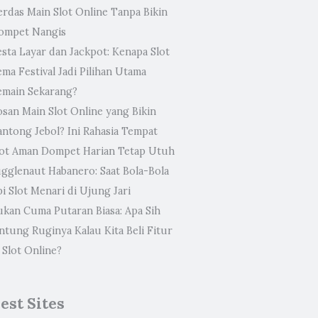
erdas Main Slot Online Tanpa Bikin
ompet Nangis
esta Layar dan Jackpot: Kenapa Slot
ma Festival Jadi Pilihan Utama
emain Sekarang?
osan Main Slot Online yang Bikin
antong Jebol? Ini Rahasia Tempat
lot Aman Dompet Harian Tetap Utuh
ugglenaut Habanero: Saat Bola-Bola
i Slot Menari di Ujung Jari
ukan Cuma Putaran Biasa: Apa Sih
ntung Ruginya Kalau Kita Beli Fitur
 Slot Online?
est Sites