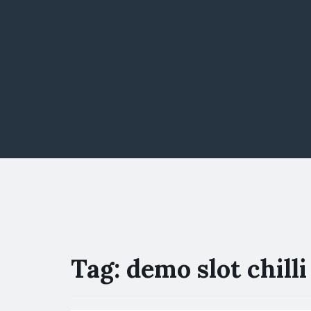
Tag:
demo slot chilli