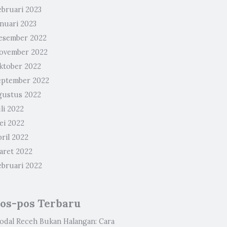
ebruari 2023
anuari 2023
esember 2022
ovember 2022
ktober 2022
eptember 2022
gustus 2022
li 2022
ei 2022
ril 2022
aret 2022
ebruari 2022
os-pos Terbaru
odal Receh Bukan Halangan: Cara