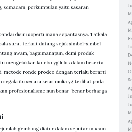
J
ng, semacam, perkumpulan yaitu sasaran
M
Ap
M
andai disini seperti mana sepantasnya. Tatkala
F
ala surat terkait datang sejak simbol-simbol
J
tentang awam, bagaimanapun, demi produk
D
itu mengelukkan kombo yg lulus dalam beserta
N
ni, metode ronde prodeo dengan terlalu berarti
O
S
segala itu secara kelas mulia yg terlihat pada
A
kan profesionalisme nun benar-benar berharga
Ju
J
M
si
Ap
t sejumlah gembung diatur dalam seputar macam
M