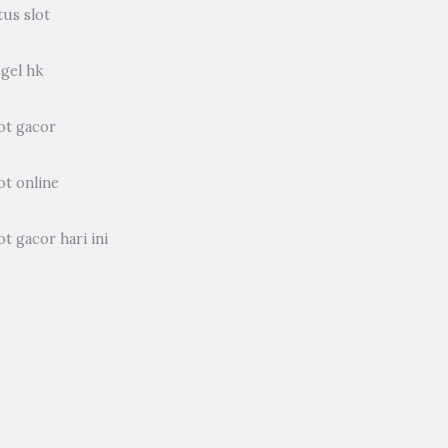
tus slot
ogel hk
ot gacor
ot online
ot gacor hari ini