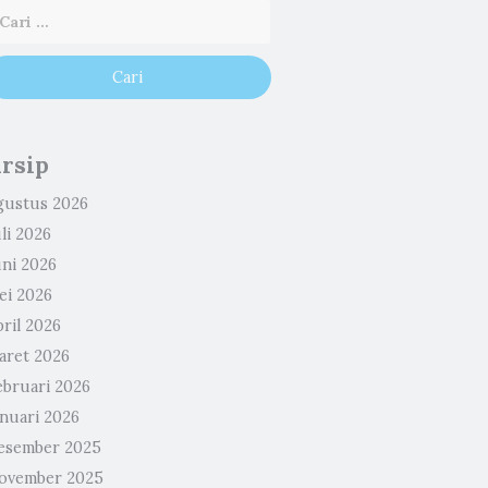
rsip
gustus 2026
li 2026
uni 2026
ei 2026
ril 2026
aret 2026
ebruari 2026
anuari 2026
esember 2025
ovember 2025