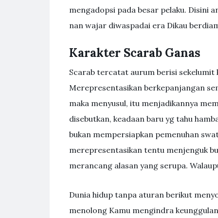
mengadopsi pada besar pelaku. Disini
nan wajar diwaspadai era Dikau berdiam
Karakter Scarab Ganas
Scarab tercatat aurum berisi sekelumit k
Merepresentasikan berkepanjangan sem
maka menyusul, itu menjadikannya memo
disebutkan, keadaan baru yg tahu hamba
bukan mempersiapkan pemenuhan swat
merepresentasikan tentu menjenguk buk
merancang alasan yang serupa. Walaup
Dunia hidup tanpa aturan berikut men
menolong Kamu mengindra keunggulan na