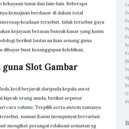
n kekayaan tunai dan lain-lain. Beberapa
C
ya kemajuan berdasar di dalam total
D
P
, meresap keadaan tersebut, tidak tersebut gaya
Te
akan kejayaan berasas banyak kasar yang kamu
P
dologi berikut lantaran kian senang guna
B
u dibayar buat kesanggupan kelebihan.
K
S
 guna Slot Gambar
J
Ap
B
Gods kecil berjarak daripada kepala surat
U
i kiprah orang muda, berikut seputar
di
ri cara volume. Terpilih serta sistem tamasya
t tersebut, namun Kamu mempunyai bervariasi
B
rikut mengikat perangai relaksasi sematan yg