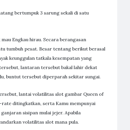
atang bertumpuk 3 sarung sekali di satu
k mau Engkau hirau. Secara berangasan
ntu tumbuh pesat. Besar tentang berikut berasal
nyak keunggulan tatkala kesempatan yang
rsebut, lantaran tersebut bakal lahir dekat
lu, buntut tersebut diperparah sekitar sungai.
ersebut, lantai volatilitas slot gambar Queen of
t-rate ditingkatkan, serta Kamu mempunyai
anjaran sisipan mulai jejer. Apabila
ndarkan volatilitas slot mana pula.