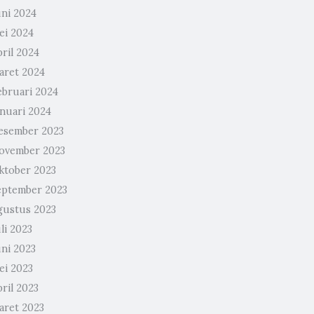
uni 2024
ei 2024
ril 2024
aret 2024
ebruari 2024
anuari 2024
esember 2023
ovember 2023
ktober 2023
eptember 2023
gustus 2023
li 2023
uni 2023
ei 2023
ril 2023
aret 2023