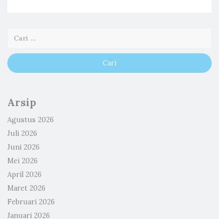
Arsip
Agustus 2026
Juli 2026
Juni 2026
Mei 2026
April 2026
Maret 2026
Februari 2026
Januari 2026