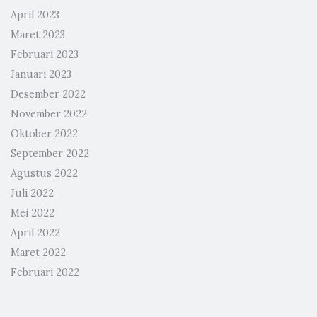
April 2023
Maret 2023
Februari 2023
Januari 2023
Desember 2022
November 2022
Oktober 2022
September 2022
Agustus 2022
Juli 2022
Mei 2022
April 2022
Maret 2022
Februari 2022