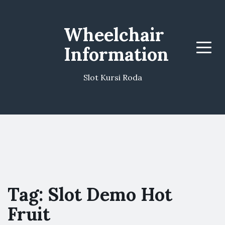
Wheelchair
Information
Menu
Slot Kursi Roda
Tag:
Slot Demo Hot
Fruit