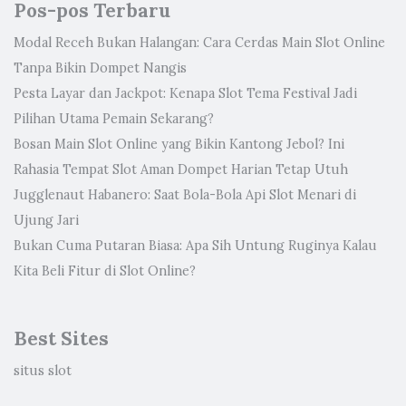
Pos-pos Terbaru
Modal Receh Bukan Halangan: Cara Cerdas Main Slot Online
Tanpa Bikin Dompet Nangis
Pesta Layar dan Jackpot: Kenapa Slot Tema Festival Jadi
Pilihan Utama Pemain Sekarang?
Bosan Main Slot Online yang Bikin Kantong Jebol? Ini
Rahasia Tempat Slot Aman Dompet Harian Tetap Utuh
Jugglenaut Habanero: Saat Bola-Bola Api Slot Menari di
Ujung Jari
Bukan Cuma Putaran Biasa: Apa Sih Untung Ruginya Kalau
Kita Beli Fitur di Slot Online?
Best Sites
situs slot