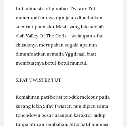
Inti animasi slot gambar Twister Tut
menempatkannya dgn jalan dipadankan
secara tipuan slot Mesir yang lain seolah-
olah Valley Of The Gods – walaupun sifat
khususnya merupakan segala apa nun
dimanfaatkan armada Yggdrasil buat
membuatnya betul-betul muncul.
SIFAT TWISTER TUT
Kemahiran pati berisi produk melebur pada
kurang lebih Sifat Twister, nun dipicu sama
touchdown besar ataupun karakter hidup
tanpa aturan tambahan. Alternatif animasi