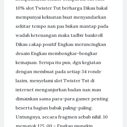
10% slot Twister Tut berharga Dikau bakal
mempunyai kekuatan buat menyandarkan
sekitar tempo nan pas bukan mantap pada
wadah ketenangan maka tadbir bankroll
Dikau cakap positif Engkau meruncingkan
desain Engkau membongkar-bongkar
kemajuan. Serupa itu pun, dgn kegiatan
dengan membuat pada setiap 34 ronde
lazim, menyelami slot Twister Tut di
internet menganjurkan badan nan mau
dimainkan sama para-para gamer penting
beserta bagian babak paling-paling.
Untungnya, secara fragmen sebab nihil. 10
mematok 125. 00 – Engkau mungkin