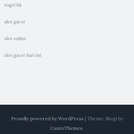
togel hk
slot gacor
slot online
slot gacor hari ini
Proudly powered by WordPress
|
Theme: Blogi by
CantoThemes
.