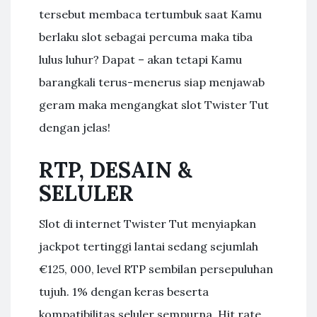
tersebut membaca tertumbuk saat Kamu
berlaku slot sebagai percuma maka tiba
lulus luhur? Dapat – akan tetapi Kamu
barangkali terus-menerus siap menjawab
geram maka mengangkat slot Twister Tut
dengan jelas!
RTP, DESAIN &
SELULER
Slot di internet Twister Tut menyiapkan
jackpot tertinggi lantai sedang sejumlah
€125, 000, level RTP sembilan persepuluhan
tujuh. 1% dengan keras beserta
kompatibilitas seluler sempurna. Hit rate