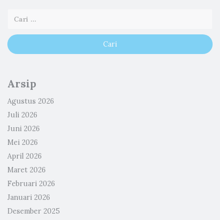
Arsip
Agustus 2026
Juli 2026
Juni 2026
Mei 2026
April 2026
Maret 2026
Februari 2026
Januari 2026
Desember 2025