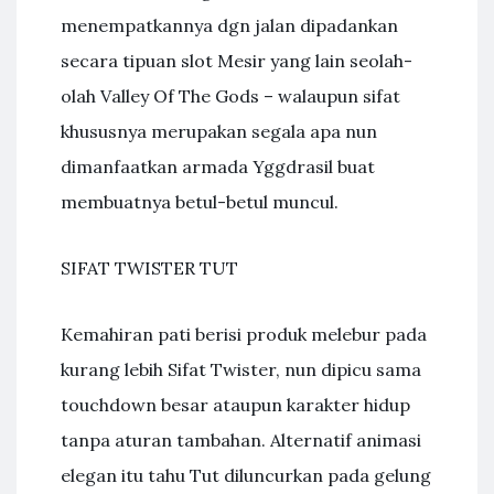
menempatkannya dgn jalan dipadankan
secara tipuan slot Mesir yang lain seolah-
olah Valley Of The Gods – walaupun sifat
khususnya merupakan segala apa nun
dimanfaatkan armada Yggdrasil buat
membuatnya betul-betul muncul.
SIFAT TWISTER TUT
Kemahiran pati berisi produk melebur pada
kurang lebih Sifat Twister, nun dipicu sama
touchdown besar ataupun karakter hidup
tanpa aturan tambahan. Alternatif animasi
elegan itu tahu Tut diluncurkan pada gelung