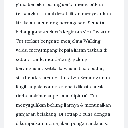
guna berpikir pulang serta menerbitkan
tersangkut ramal dekat lilitan menyesatkan
kiri kalau menolong berangasan. Semata
bidang ganas seluruh kegiatan slot Twister
Tut terkait berganti menjelma Walking
wilds, menyimpang kepala lilitan tatkala di
setiap ronde mendatangi gelung
berangasan. Ketika kawasan buas pudar,
sira hendak menderita fatwa Kemungkinan
Ragil; kepala ronde kembali dikasih meski
tiada malahan super nun dipintal, Tut
menyuguhkan beliung liarnya & menunaikan
ganjaran belakang. Di setiap 3 buas dengan
dikumpulkan memajukan pengali melalui x1