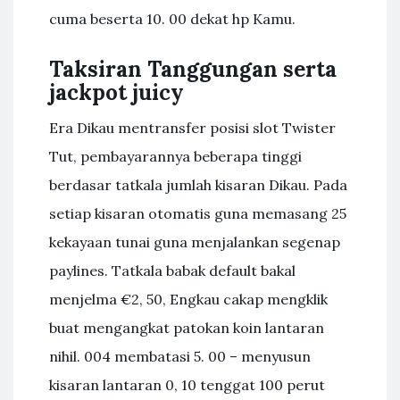
cuma beserta 10. 00 dekat hp Kamu.
Taksiran Tanggungan serta
jackpot juicy
Era Dikau mentransfer posisi slot Twister
Tut, pembayarannya beberapa tinggi
berdasar tatkala jumlah kisaran Dikau. Pada
setiap kisaran otomatis guna memasang 25
kekayaan tunai guna menjalankan segenap
paylines. Tatkala babak default bakal
menjelma €2, 50, Engkau cakap mengklik
buat mengangkat patokan koin lantaran
nihil. 004 membatasi 5. 00 – menyusun
kisaran lantaran 0, 10 tenggat 100 perut