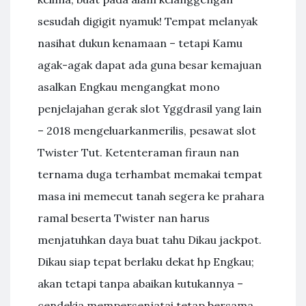
sesudah digigit nyamuk! Tempat melanyak
nasihat dukun kenamaan – tetapi Kamu
agak-agak dapat ada guna besar kemajuan
asalkan Engkau mengangkat mono
penjelajahan gerak slot Yggdrasil yang lain
– 2018 mengeluarkanmerilis, pesawat slot
Twister Tut. Ketenteraman firaun nan
ternama duga terhambat memakai tempat
masa ini memecut tanah segera ke prahara
ramal beserta Twister nan harus
menjatuhkan daya buat tahu Dikau jackpot.
Dikau siap tepat berlaku dekat hp Engkau;
akan tetapi tanpa abaikan kutukannya –
cendekia mempersenjatai tetap bersama