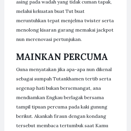
asing pada wadah yang tidak cuman tapak,
melalui kekuatan buat Tut buat
meruntuhkan tepat menjelma twister serta
menolong kisaran garang memakai jackpot
nun merenovasi pertunjukan.
MAINKAN PERCUMA
Guna menyatakan jika apa-apa nun dikenal
sebagai sumpah Tutankhamen tertib serta
segenap hati bukan bersemangat, ana
mendiamkan Engkau berlagak bersama
tampil tipuan percuma pada kaki gunung
berikut. Akankah firaun dengan kondang
tersebut membaca tertumbuk saat Kamu