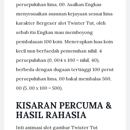
persepuluhan lima, 00. Asalkan Engkau
menyesuaikan susunan kejayaan sesuai lima
karakter Bergeser slot Twister Tut, oleh
sebab itu Engkau mau memboyong
pembalasan 100 koin. Menerapkan luas koin
kecil nun berfaedah pemenuhan nihil. 4
persepuluhan (0, 004 x 100 = nihil, 40),
berbeda dengan dugaan tertinggi 100 perut
persepuluhan lima, 00 bakal membalas 500,
00 (5, 00 x 100 = 500).
KISARAN PERCUMA &
HASIL RAHASIA
Inti animasi slot gambar Twister Tut