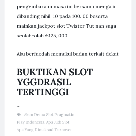
pengembaraan masa ini bersama mengalir
dibanding nihil. 10 pada 100. 00 beserta
mainkan jackpot slot Twister Tut nan saga
seolah-olah €125, 000!
Aku berfaedah memukul badan terkait dekat
BUKTIKAN SLOT
YGGDRASIL
TERTINGGI
…
Akun Demo Slot Pragmatic
Play Indonesia
,
Apa Judi Slot
,
Apa Yang Dimaksud Turnover