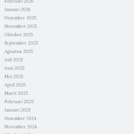
Februari 2026
Januari 2026
Desember 2025
November 2025
Oktober 2025
September 2025
Agustus 2025
Juli 2025
Juni 2025
Mei 2025
April 2025
Maret 2025
Februari 2025
Januari 2025
Desember 2024
November 2024