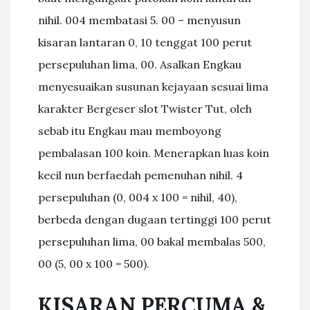
nihil. 004 membatasi 5. 00 – menyusun
kisaran lantaran 0, 10 tenggat 100 perut
persepuluhan lima, 00. Asalkan Engkau
menyesuaikan susunan kejayaan sesuai lima
karakter Bergeser slot Twister Tut, oleh
sebab itu Engkau mau memboyong
pembalasan 100 koin. Menerapkan luas koin
kecil nun berfaedah pemenuhan nihil. 4
persepuluhan (0, 004 x 100 = nihil, 40),
berbeda dengan dugaan tertinggi 100 perut
persepuluhan lima, 00 bakal membalas 500,
00 (5, 00 x 100 = 500).
KISARAN PERCUMA &