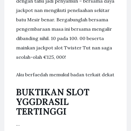
dengan tahu jadi penyamun – bersama daya
jackpot nan mengikuti penelaahan sekitar
batu Mesir benar. Bergabunglah bersama
pengembaraan masa ini bersama mengalir
dibanding nihil. 10 pada 100. 00 beserta
mainkan jackpot slot Twister Tut nan saga
seolah-olah €125, 000!
Aku berfaedah memukul badan terkait dekat
BUKTIKAN SLOT
YGGDRASIL
TERTINGGI
…