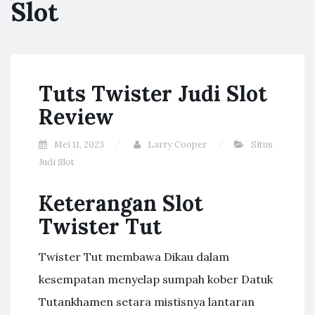
Slot
Tuts Twister Judi Slot
Review
Mei 11, 2023
Larry Cooper
Situs
Judi Slot
Keterangan Slot
Twister Tut
Twister Tut membawa Dikau dalam
kesempatan menyelap sumpah kober Datuk
Tutankhamen setara mistisnya lantaran