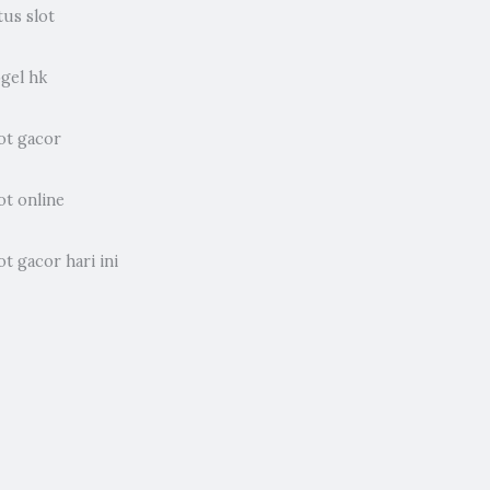
tus slot
ogel hk
ot gacor
ot online
ot gacor hari ini