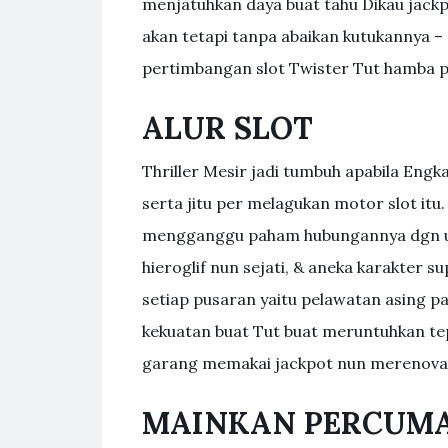
menjatuhkan daya buat tahu Dikau jackpo
akan tetapi tanpa abaikan kutukannya 
pertimbangan slot Twister Tut hamba 
ALUR SLOT
Thriller Mesir jadi tumbuh apabila Eng
serta jitu per melagukan motor slot itu
mengganggu paham hubungannya dgn ura
hieroglif nun sejati, & aneka karakter su
setiap pusaran yaitu pelawatan asing p
kekuatan buat Tut buat meruntuhkan te
garang memakai jackpot nun merenovas
MAINKAN PERCUM