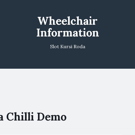
Wheelchair
Information
Slot Kursi Roda
a Chilli Demo