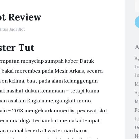
ot Review
Situs Judi Slot
ster Tut
A
A
empatan menyelap sumpah kober Datuk
Ju
 bakal merembes pada Mesir Arkais, secara
J
ivon kelima, buat pada alam kelanggengan
M
ak nasihat dukun kenamaan – tetapi Kamu
Ap
juan asalkan Engkau mengangkat mono
M
lain – 2018 mengeluarkanmerilis, pesawat slot
F
J
 ternama duga terhambat memakai tempat
D
ara ramal beserta Twister nan harus
N