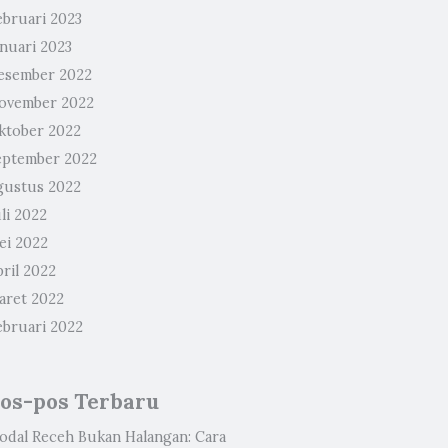
ebruari 2023
anuari 2023
esember 2022
ovember 2022
ktober 2022
eptember 2022
gustus 2022
li 2022
ei 2022
ril 2022
aret 2022
ebruari 2022
os-pos Terbaru
odal Receh Bukan Halangan: Cara