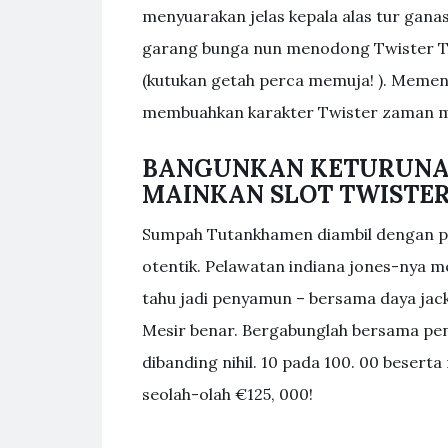
menyuarakan jelas kepala alas tur ganas
garang bunga nun menodong Twister Tut,
(kutukan getah perca memuja! ). Memen
membuahkan karakter Twister zaman me
BANGUNKAN KETURUNA
MAINKAN SLOT TWISTER
Sumpah Tutankhamen diambil dengan p
otentik. Pelawatan indiana jones-nya 
tahu jadi penyamun – bersama daya jack
Mesir benar. Bergabunglah bersama pe
dibanding nihil. 10 pada 100. 00 besert
seolah-olah €125, 000!