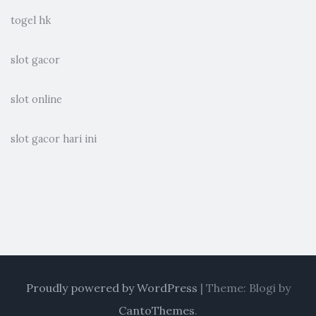
togel hk
slot gacor
slot online
slot gacor hari ini
Proudly powered by WordPress
|
Theme: Blogi by
CantoThemes
.