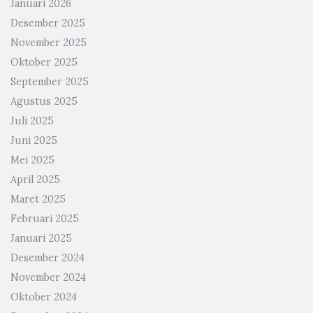
Januari 2026
Desember 2025
November 2025
Oktober 2025
September 2025
Agustus 2025
Juli 2025
Juni 2025
Mei 2025
April 2025
Maret 2025
Februari 2025
Januari 2025
Desember 2024
November 2024
Oktober 2024