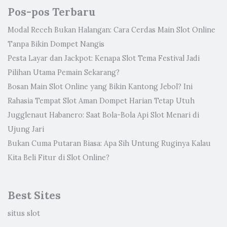
Pos-pos Terbaru
Modal Receh Bukan Halangan: Cara Cerdas Main Slot Online
Tanpa Bikin Dompet Nangis
Pesta Layar dan Jackpot: Kenapa Slot Tema Festival Jadi
Pilihan Utama Pemain Sekarang?
Bosan Main Slot Online yang Bikin Kantong Jebol? Ini
Rahasia Tempat Slot Aman Dompet Harian Tetap Utuh
Jugglenaut Habanero: Saat Bola-Bola Api Slot Menari di
Ujung Jari
Bukan Cuma Putaran Biasa: Apa Sih Untung Ruginya Kalau
Kita Beli Fitur di Slot Online?
Best Sites
situs slot