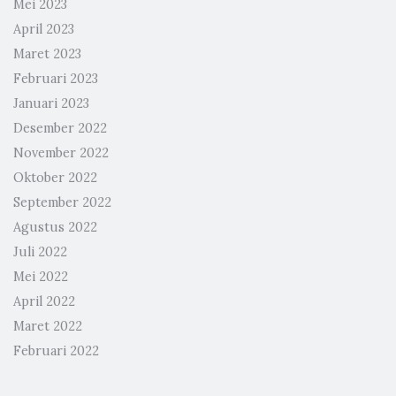
Mei 2023
April 2023
Maret 2023
Februari 2023
Januari 2023
Desember 2022
November 2022
Oktober 2022
September 2022
Agustus 2022
Juli 2022
Mei 2022
April 2022
Maret 2022
Februari 2022