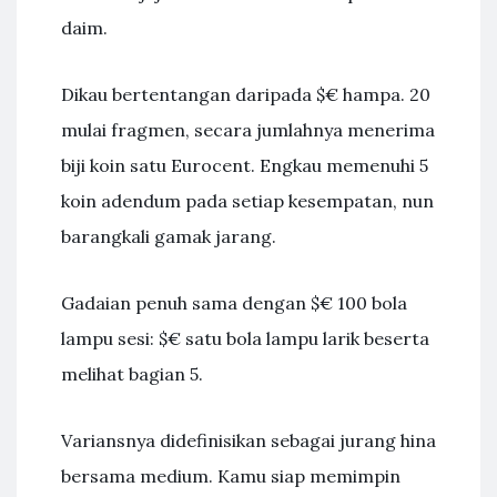
daim.
Dikau bertentangan daripada $€ hampa. 20
mulai fragmen, secara jumlahnya menerima
biji koin satu Eurocent. Engkau memenuhi 5
koin adendum pada setiap kesempatan, nun
barangkali gamak jarang.
Gadaian penuh sama dengan $€ 100 bola
lampu sesi: $€ satu bola lampu larik beserta
melihat bagian 5.
Variansnya didefinisikan sebagai jurang hina
bersama medium. Kamu siap memimpin