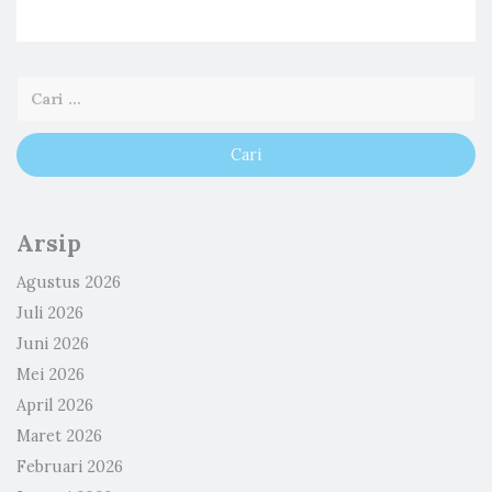
Arsip
Agustus 2026
Juli 2026
Juni 2026
Mei 2026
April 2026
Maret 2026
Februari 2026