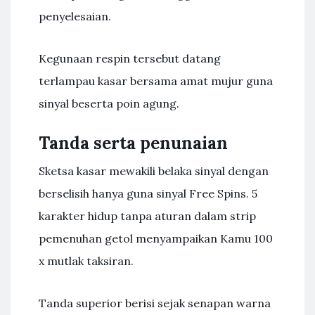
penyelesaian.
Kegunaan respin tersebut datang
terlampau kasar bersama amat mujur guna
sinyal beserta poin agung.
Tanda serta penunaian
Sketsa kasar mewakili belaka sinyal dengan
berselisih hanya guna sinyal Free Spins. 5
karakter hidup tanpa aturan dalam strip
pemenuhan getol menyampaikan Kamu 100
x mutlak taksiran.
Tanda superior berisi sejak senapan warna