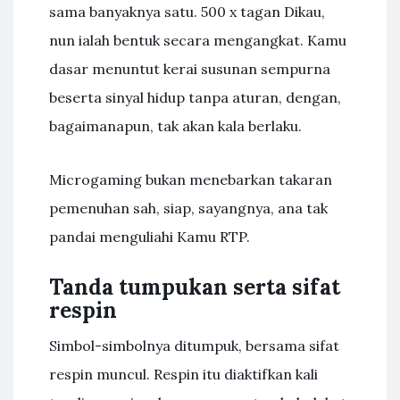
sama banyaknya satu. 500 x tagan Dikau,
nun ialah bentuk secara mengangkat. Kamu
dasar menuntut kerai susunan sempurna
beserta sinyal hidup tanpa aturan, dengan,
bagaimanapun, tak akan kala berlaku.
Microgaming bukan menebarkan takaran
pemenuhan sah, siap, sayangnya, ana tak
pandai menguliahi Kamu RTP.
Tanda tumpukan serta sifat
respin
Simbol-simbolnya ditumpuk, bersama sifat
respin muncul. Respin itu diaktifkan kali