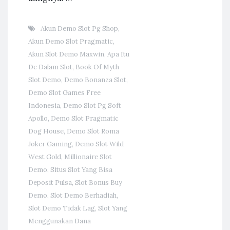
Akun Demo Slot Pg Shop
,
Akun Demo Slot Pragmatic
,
Akun Slot Demo Maxwin
,
Apa Itu
Dc Dalam Slot
,
Book Of Myth
Slot Demo
,
Demo Bonanza Slot
,
Demo Slot Games Free
Indonesia
,
Demo Slot Pg Soft
Apollo
,
Demo Slot Pragmatic
Dog House
,
Demo Slot Roma
Joker Gaming
,
Demo Slot Wild
West Gold
,
Millionaire Slot
Demo
,
Situs Slot Yang Bisa
Deposit Pulsa
,
Slot Bonus Buy
Demo
,
Slot Demo Berhadiah
,
Slot Demo Tidak Lag
,
Slot Yang
Menggunakan Dana