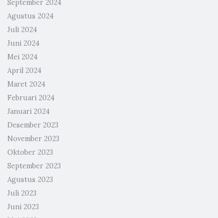
September 2024
Agustus 2024
Juli 2024
Juni 2024
Mei 2024
April 2024
Maret 2024
Februari 2024
Januari 2024
Desember 2023
November 2023
Oktober 2023
September 2023
Agustus 2023
Juli 2023
Juni 2023