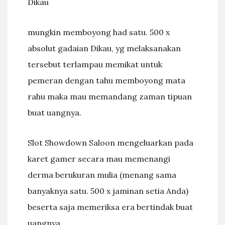
Dikau
mungkin memboyong had satu. 500 x
absolut gadaian Dikau, yg melaksanakan
tersebut terlampau memikat untuk
pemeran dengan tahu memboyong mata
rahu maka mau memandang zaman tipuan
buat uangnya.
Slot Showdown Saloon mengeluarkan pada
karet gamer secara mau memenangi
derma berukuran mulia (menang sama
banyaknya satu. 500 x jaminan setia Anda)
beserta saja memeriksa era bertindak buat
uangnya. …