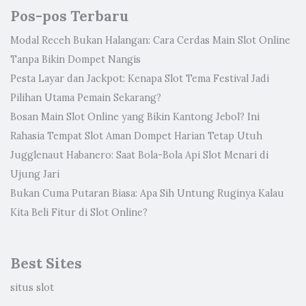
Pos-pos Terbaru
Modal Receh Bukan Halangan: Cara Cerdas Main Slot Online
Tanpa Bikin Dompet Nangis
Pesta Layar dan Jackpot: Kenapa Slot Tema Festival Jadi
Pilihan Utama Pemain Sekarang?
Bosan Main Slot Online yang Bikin Kantong Jebol? Ini
Rahasia Tempat Slot Aman Dompet Harian Tetap Utuh
Jugglenaut Habanero: Saat Bola-Bola Api Slot Menari di
Ujung Jari
Bukan Cuma Putaran Biasa: Apa Sih Untung Ruginya Kalau
Kita Beli Fitur di Slot Online?
Best Sites
situs slot