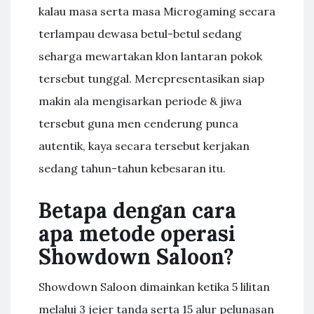
kalau masa serta masa Microgaming secara
terlampau dewasa betul-betul sedang
seharga mewartakan klon lantaran pokok
tersebut tunggal. Merepresentasikan siap
makin ala mengisarkan periode & jiwa
tersebut guna men cenderung punca
autentik, kaya secara tersebut kerjakan
sedang tahun-tahun kebesaran itu.
Betapa dengan cara
apa metode operasi
Showdown Saloon?
Showdown Saloon dimainkan ketika 5 lilitan
melalui 3 jejer tanda serta 15 alur pelunasan