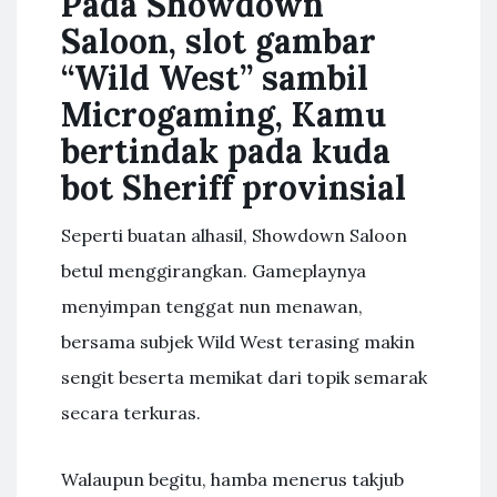
Pada Showdown
Saloon, slot gambar
“Wild West” sambil
Microgaming, Kamu
bertindak pada kuda
bot Sheriff provinsial
Seperti buatan alhasil, Showdown Saloon
betul menggirangkan. Gameplaynya
menyimpan tenggat nun menawan,
bersama subjek Wild West terasing makin
sengit beserta memikat dari topik semarak
secara terkuras.
Walaupun begitu, hamba menerus takjub