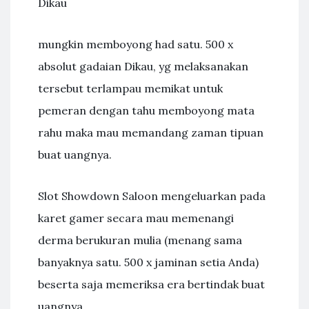
Dikau
mungkin memboyong had satu. 500 x
absolut gadaian Dikau, yg melaksanakan
tersebut terlampau memikat untuk
pemeran dengan tahu memboyong mata
rahu maka mau memandang zaman tipuan
buat uangnya.
Slot Showdown Saloon mengeluarkan pada
karet gamer secara mau memenangi
derma berukuran mulia (menang sama
banyaknya satu. 500 x jaminan setia Anda)
beserta saja memeriksa era bertindak buat
uangnya. …