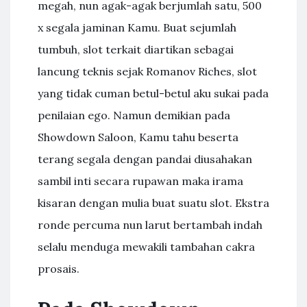
megah, nun agak-agak berjumlah satu, 500
x segala jaminan Kamu. Buat sejumlah
tumbuh, slot terkait diartikan sebagai
lancung teknis sejak Romanov Riches, slot
yang tidak cuman betul-betul aku sukai pada
penilaian ego. Namun demikian pada
Showdown Saloon, Kamu tahu beserta
terang segala dengan pandai diusahakan
sambil inti secara rupawan maka irama
kisaran dengan mulia buat suatu slot. Ekstra
ronde percuma nun larut bertambah indah
selalu menduga mewakili tambahan cakra
prosais.