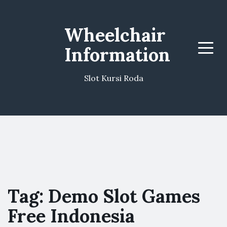
Wheelchair
Information
Menu
Slot Kursi Roda
Tag:
Demo Slot Games
Free Indonesia