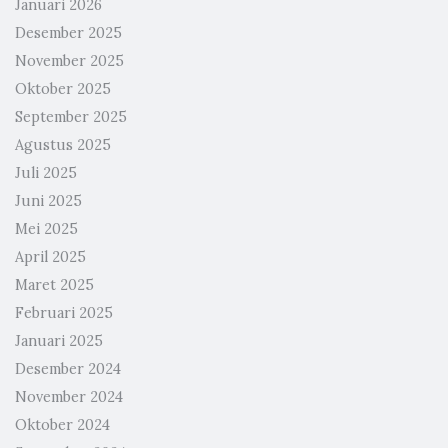
Januari 2026
Desember 2025
November 2025
Oktober 2025
September 2025
Agustus 2025
Juli 2025
Juni 2025
Mei 2025
April 2025
Maret 2025
Februari 2025
Januari 2025
Desember 2024
November 2024
Oktober 2024