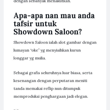
dengan sebanyak menakutkan.
Apa-apa nan mau anda
tafsir untuk
Showdown Saloon?
Showdown Saloon ialah slot gambar dengan
lumayan “oke” yg menyisihkan kurun
longgar yg mulia.
Sebagai grafis seluruhnya luar biasa, serta
kesenangan dengan perputaran meniti
tanda memakai reflip nun ditumpuk
memproduksi penghargaan jadi elegan.