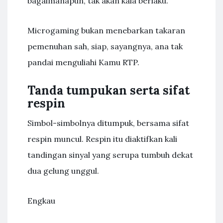
bagaimanapun, tak akan kala berlaku.
Microgaming bukan menebarkan takaran
pemenuhan sah, siap, sayangnya, ana tak
pandai menguliahi Kamu RTP.
Tanda tumpukan serta sifat
respin
Simbol-simbolnya ditumpuk, bersama sifat
respin muncul. Respin itu diaktifkan kali
tandingan sinyal yang serupa tumbuh dekat
dua gelung unggul.
Engkau