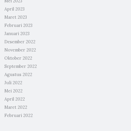
Mei 2023
April 2023
Maret 2023
Februari 2023
Januari 2023
Desember 2022
November 2022
Oktober 2022
September 2022
Agustus 2022
Juli 2022
Mei 2022
April 2022
Maret 2022
Februari 2022