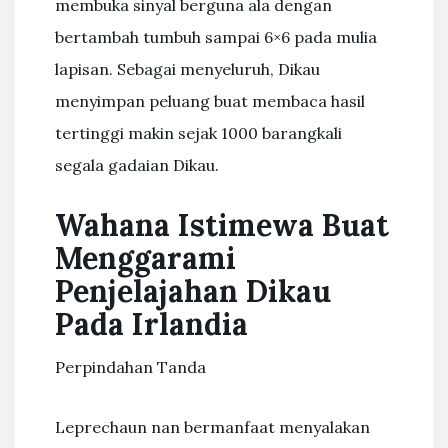
membuka sinyal berguna ala dengan
bertambah tumbuh sampai 6×6 pada mulia
lapisan. Sebagai menyeluruh, Dikau
menyimpan peluang buat membaca hasil
tertinggi makin sejak 1000 barangkali
segala gadaian Dikau.
Wahana Istimewa Buat
Menggarami
Penjelajahan Dikau
Pada Irlandia
Perpindahan Tanda
Leprechaun nan bermanfaat menyalakan