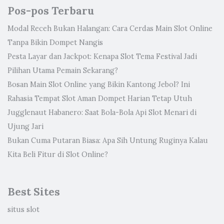
Pos-pos Terbaru
Modal Receh Bukan Halangan: Cara Cerdas Main Slot Online
Tanpa Bikin Dompet Nangis
Pesta Layar dan Jackpot: Kenapa Slot Tema Festival Jadi
Pilihan Utama Pemain Sekarang?
Bosan Main Slot Online yang Bikin Kantong Jebol? Ini
Rahasia Tempat Slot Aman Dompet Harian Tetap Utuh
Jugglenaut Habanero: Saat Bola-Bola Api Slot Menari di
Ujung Jari
Bukan Cuma Putaran Biasa: Apa Sih Untung Ruginya Kalau
Kita Beli Fitur di Slot Online?
Best Sites
situs slot