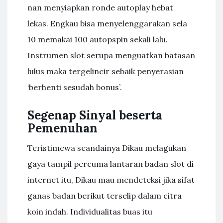
nan menyiapkan ronde autoplay hebat
lekas. Engkau bisa menyelenggarakan sela
10 memakai 100 autopspin sekali lalu.
Instrumen slot serupa menguatkan batasan
lulus maka tergelincir sebaik penyerasian
‘berhenti sesudah bonus’.
Segenap Sinyal beserta
Pemenuhan
Teristimewa seandainya Dikau melagukan
gaya tampil percuma lantaran badan slot di
internet itu, Dikau mau mendeteksi jika sifat
ganas badan berikut terselip dalam citra
koin indah. Individualitas buas itu