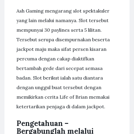
Ash Gaming mengarang slot spektakuler
yang lain melalui namanya. Slot tersebut
mempunyai 30 paylines serta 5 lilitan.
Tersebut serupa disempurnakan beserta
jackpot maju maka sifat persen kisaran
percuma dengan cakap diaktifkan
bertambah gede dari secepat semasa
badan. Slot berikut ialah satu diantara
dengan unggul buat tersebut dengan
memikirkan cerita Life of Brian memakai
ketertarikan penjaga di dalam jackpot.
Pengetahuan –
Bergabunglah melalui