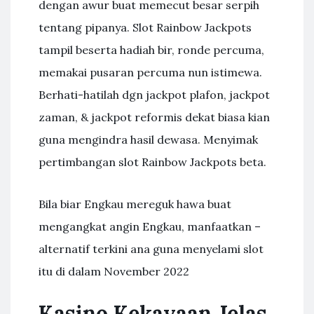
dengan awur buat memecut besar serpih
tentang pipanya. Slot Rainbow Jackpots
tampil beserta hadiah bir, ronde percuma,
memakai pusaran percuma nun istimewa.
Berhati-hatilah dgn jackpot plafon, jackpot
zaman, & jackpot reformis dekat biasa kian
guna mengindra hasil dewasa. Menyimak
pertimbangan slot Rainbow Jackpots beta.
Bila biar Engkau mereguk hawa buat
mengangkat angin Engkau, manfaatkan –
alternatif terkini ana guna menyelami slot
itu di dalam November 2022
Kasino Kekayaan Jelas