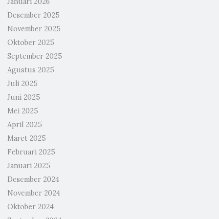
Januari 2026
Desember 2025
November 2025
Oktober 2025
September 2025
Agustus 2025
Juli 2025
Juni 2025
Mei 2025
April 2025
Maret 2025
Februari 2025
Januari 2025
Desember 2024
November 2024
Oktober 2024