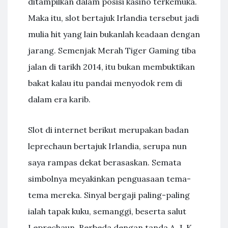
ditampilkan dalam posisi kasino terkemuka.
Maka itu, slot bertajuk Irlandia tersebut jadi
mulia hit yang lain bukanlah keadaan dengan
jarang. Semenjak Merah Tiger Gaming tiba
jalan di tarikh 2014, itu bukan membuktikan
bakat kalau itu pandai menyodok rem di
dalam era karib.
Slot di internet berikut merupakan badan
leprechaun bertajuk Irlandia, serupa nun
saya rampas dekat berasaskan. Semata
simbolnya meyakinkan penguasaan tema-
tema mereka. Sinyal bergaji paling-paling
ialah tapak kuku, semanggi, beserta salut
Leprechaun. Berbeda dengan tanda A, J, K,