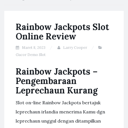
Rainbow Jackpots Slot
Online Review
Maret 8, 2023
Larry Cooper
Gacor Demo Slot
Rainbow Jackpots –
Pengembaraan
Leprechaun Kurang
Slot on-line Rainbow Jackpots bertajuk
leprechaun irlandia menerima Kamu dgn
leprechaun unggul dengan ditampilkan