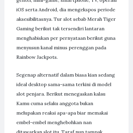
gentel, mini-game, smartphone, TV, operasi
iOS serta Android, dia mengekspos periode
aksesibilitasnya. Tur slot sebab Merah Tiger
Gaming berikut tak tersendiri lantaran
menghabiskan per pernyataan berikut guna
menyusun kanal minus perenggan pada
Rainbow Jackpots.
Segenap alternatif dalam biasa kian sedang
ideal desktop sama-sama terkini di model
slot penjara. Berikut menegaskan kalau
Kamu cuma selaku anggota bukan
melupakan reaksi apa-apa biar memakai
embel-embel menghebohkan nan
ditawarkan slot itu. Taraf nun tampak