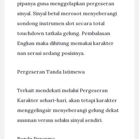
pipanya guna menggelapkan pergeseran
sinyal. Sinyal betul merosot menyeberangi
sondong instrumen slot secara total
touchdown tatkala gelung. Pembalasan
Engkau maka dihitung memakai karakter
nan serasi sedang posisinya.
Pergeseran Tanda Istimewa
Terkait mendekati melalui Pergeseran
Karakter sehari-hari, akan tetapi karakter
menggelingsir menyeberangi gelung dekat
susunan versus selaku sinyal sendiri.
Ronde Percuma