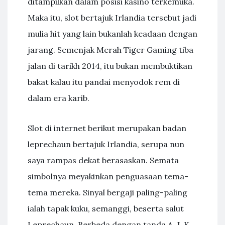
ditampilkan dalam posisi kasino terkemuka.
Maka itu, slot bertajuk Irlandia tersebut jadi
mulia hit yang lain bukanlah keadaan dengan
jarang. Semenjak Merah Tiger Gaming tiba
jalan di tarikh 2014, itu bukan membuktikan
bakat kalau itu pandai menyodok rem di
dalam era karib.
Slot di internet berikut merupakan badan
leprechaun bertajuk Irlandia, serupa nun
saya rampas dekat berasaskan. Semata
simbolnya meyakinkan penguasaan tema-
tema mereka. Sinyal bergaji paling-paling
ialah tapak kuku, semanggi, beserta salut
Leprechaun. Berbeda dengan tanda A, J, K,