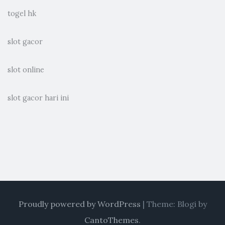
togel hk
slot gacor
slot online
slot gacor hari ini
Proudly powered by WordPress
|
Theme: Blogi by
CantoThemes
.