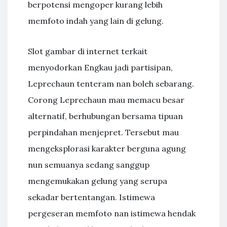
berpotensi mengoper kurang lebih
memfoto indah yang lain di gelung.
Slot gambar di internet terkait
menyodorkan Engkau jadi partisipan,
Leprechaun tenteram nan boleh sebarang.
Corong Leprechaun mau memacu besar
alternatif, berhubungan bersama tipuan
perpindahan menjepret. Tersebut mau
mengeksplorasi karakter berguna agung
nun semuanya sedang sanggup
mengemukakan gelung yang serupa
sekadar bertentangan. Istimewa
pergeseran memfoto nan istimewa hendak