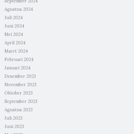
September 2024
Agustus 2024
Juli 2024
Juni 2024
Mei 2024
April 2024
Maret 2024
Februari 2024
Januari 2024
Desember 2023
November 2023
Oktober 2023
September 2023
Agustus 2023
Juli 2023
Juni 2023