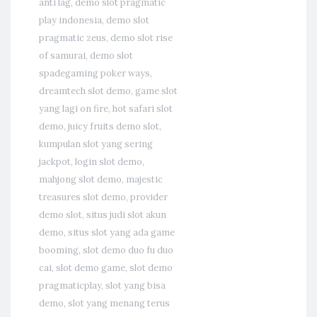
anti lag
,
demo slot pragmatic
play indonesia
,
demo slot
pragmatic zeus
,
demo slot rise
of samurai
,
demo slot
spadegaming poker ways
,
dreamtech slot demo
,
game slot
yang lagi on fire
,
hot safari slot
demo
,
juicy fruits demo slot
,
kumpulan slot yang sering
jackpot
,
login slot demo
,
mahjong slot demo
,
majestic
treasures slot demo
,
provider
demo slot
,
situs judi slot akun
demo
,
situs slot yang ada game
booming
,
slot demo duo fu duo
cai
,
slot demo game
,
slot demo
pragmaticplay
,
slot yang bisa
demo
,
slot yang menang terus