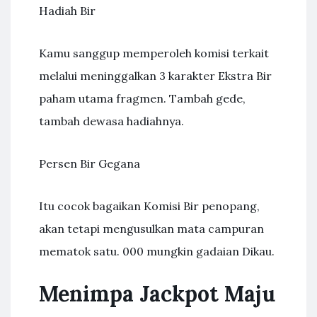
Hadiah Bir
Kamu sanggup memperoleh komisi terkait
melalui meninggalkan 3 karakter Ekstra Bir
paham utama fragmen. Tambah gede,
tambah dewasa hadiahnya.
Persen Bir Gegana
Itu cocok bagaikan Komisi Bir penopang,
akan tetapi mengusulkan mata campuran
mematok satu. 000 mungkin gadaian Dikau.
Menimpa Jackpot Maju