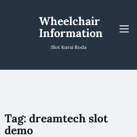
Wheelchair
Information
Menu
Slot Kursi Roda
Tag:
dreamtech slot
demo