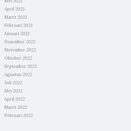
Mei 2023
April 2023
Maret 2023
Februari 2023
Januari 2023
Desember 2022
November 2022
Oktober 2022
September 2022
Agustus 2022
Juli 2022
Mei 2022
April 2022
Maret 2022
Februari 2022