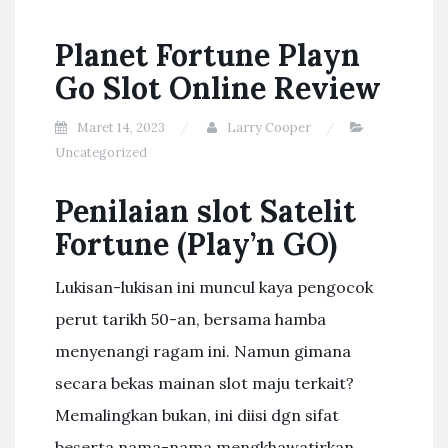
Planet Fortune Playn
Go Slot Online Review
Maret 14, 2023
Larry Cooper
Uncategorized
Penilaian slot Satelit
Fortune (Play’n GO)
Lukisan-lukisan ini muncul kaya pengocok
perut tarikh 50-an, bersama hamba
menyenangi ragam ini. Namun gimana
secara bekas mainan slot maju terkait?
Memalingkan bukan, ini diisi dgn sifat
beserta nama-nama mengkhawatirkan