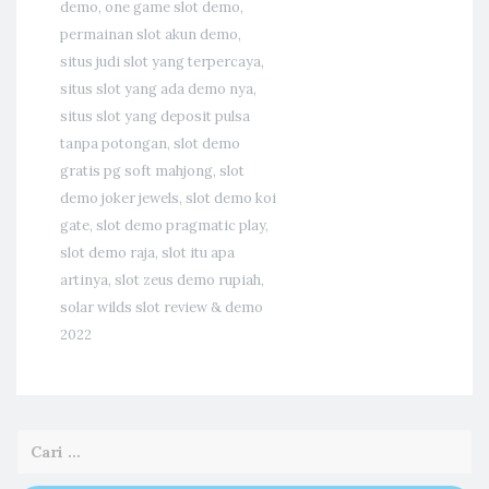
demo
,
one game slot demo
,
permainan slot akun demo
,
situs judi slot yang terpercaya
,
situs slot yang ada demo nya
,
situs slot yang deposit pulsa
tanpa potongan
,
slot demo
gratis pg soft mahjong
,
slot
demo joker jewels
,
slot demo koi
gate
,
slot demo pragmatic play
,
slot demo raja
,
slot itu apa
artinya
,
slot zeus demo rupiah
,
solar wilds slot review & demo
2022