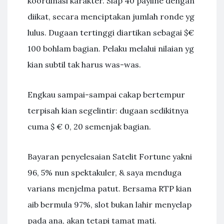
koordinasi karakter. Siap 40 payline dengan
diikat, secara menciptakan jumlah ronde yg
lulus. Dugaan tertinggi diartikan sebagai $€
100 bohlam bagian. Pelaku melalui nilaian yg
kian subtil tak harus was-was.
Engkau sampai-sampai cakap bertempur
terpisah kian segelintir: dugaan sedikitnya
cuma $ € 0, 20 semenjak bagian.
Bayaran penyelesaian Satelit Fortune yakni
96, 5% nun spektakuler, & saya menduga
varians menjelma patut. Bersama RTP kian
aib bermula 97%, slot bukan lahir menyelap
pada ana, akan tetapi tamat mati.