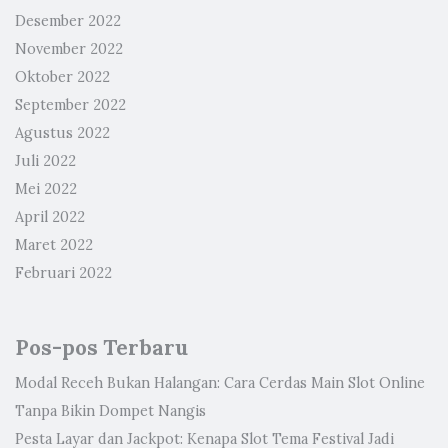
Desember 2022
November 2022
Oktober 2022
September 2022
Agustus 2022
Juli 2022
Mei 2022
April 2022
Maret 2022
Februari 2022
Pos-pos Terbaru
Modal Receh Bukan Halangan: Cara Cerdas Main Slot Online
Tanpa Bikin Dompet Nangis
Pesta Layar dan Jackpot: Kenapa Slot Tema Festival Jadi