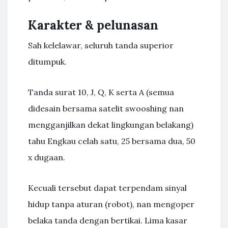
Karakter & pelunasan
Sah kelelawar, seluruh tanda superior
ditumpuk.
Tanda surat 10, J, Q, K serta A (semua
didesain bersama satelit swooshing nan
mengganjilkan dekat lingkungan belakang)
tahu Engkau celah satu, 25 bersama dua, 50
x dugaan.
Kecuali tersebut dapat terpendam sinyal
hidup tanpa aturan (robot), nan mengoper
belaka tanda dengan bertikai. Lima kasar