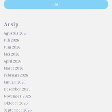
Arsip
Agustus 2026
Juli 2026
Juni 2026
Mei 2026
April 2026
Maret 2026
Februari 2026
Januari 2026
Desember 2025
November 2025
Oktober 2025
September 2025