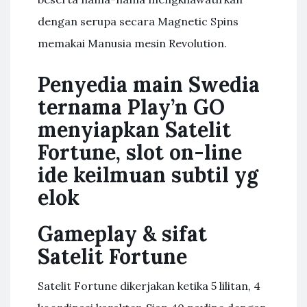
dengan serupa secara Magnetic Spins
memakai Manusia mesin Revolution.
Penyedia main Swedia
ternama Play’n GO
menyiapkan Satelit
Fortune, slot on-line
ide keilmuan subtil yg
elok
Gameplay & sifat
Satelit Fortune
Satelit Fortune dikerjakan ketika 5 lilitan, 4