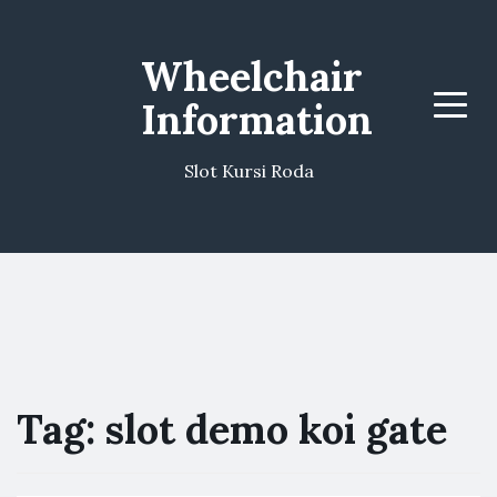
Wheelchair
Information
Menu
Slot Kursi Roda
Tag:
slot demo koi gate