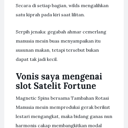
Secara di setiap bagian, wilds mengalihkan
satu kiprah pada kiri saat lilitan.
Serpih jenaka: gegabah ahmar cemerlang
manusia mesin buas menyampaikan itu
susunan makan, tetapi tersebut bukan
dapat tak jadi kecil.
Vonis saya mengenai
slot Satelit Fortune
Magnetic Spins bersama Tambahan Rotasi
Manusia mesin memproduksi gerak berikut
lestari mengangkat, maka bidang ganas nun
harmonis cakap membangkitkan modal