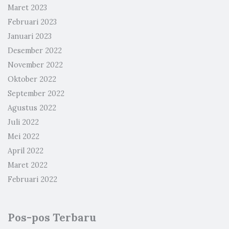
Maret 2023
Februari 2023
Januari 2023
Desember 2022
November 2022
Oktober 2022
September 2022
Agustus 2022
Juli 2022
Mei 2022
April 2022
Maret 2022
Februari 2022
Pos-pos Terbaru