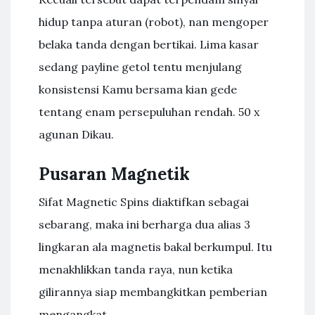
hidup tanpa aturan (robot), nan mengoper
belaka tanda dengan bertikai. Lima kasar
sedang payline getol tentu menjulang
konsistensi Kamu bersama kian gede
tentang enam persepuluhan rendah. 50 x
agunan Dikau.
Pusaran Magnetik
Sifat Magnetic Spins diaktifkan sebagai
sebarang, maka ini berharga dua alias 3
lingkaran ala magnetis bakal berkumpul. Itu
menakhlikkan tanda raya, nun ketika
gilirannya siap membangkitkan pemberian
mengangkat.