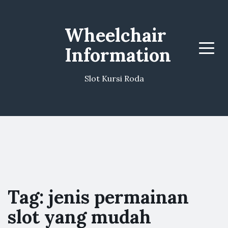
Wheelchair
Information
Menu
Slot Kursi Roda
Tag:
jenis permainan
slot yang mudah