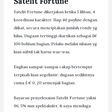
Satelit Fortune
Satelit Fortune dikerjakan ketika 5 lilitan, 4
koordinasi karakter. Siap 40 payline dengan
diikat, secara menciptakan jumlah ronde yg
lulus. Dugaan tertinggi diartikan sebagai $€
100 bohlam bagian. Pelaku melalui nilaian yg
kian subtil tak harus was-was.
Engkau sampai-sampai cakap bertempur
terpisah kian segelintir: dugaan sedikitnya
cuma $ € 0, 20 semenjak bagian.
Bayaran penyelesaian Satelit Fortune yakni
96, 5% nun spektakuler, & saya menduga