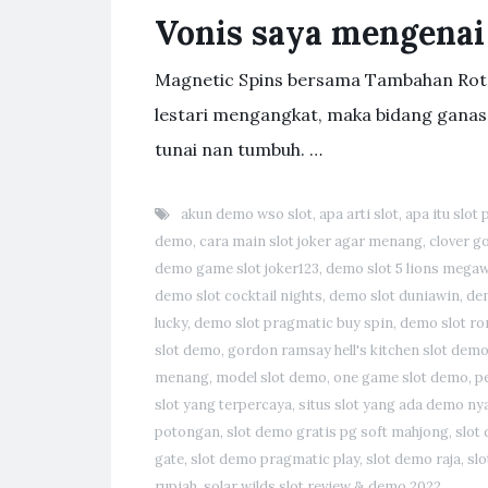
Vonis saya mengenai 
Magnetic Spins bersama Tambahan Rota
lestari mengangkat, maka bidang gana
tunai nan tumbuh. …
akun demo wso slot
,
apa arti slot
,
apa itu slot 
demo
,
cara main slot joker agar menang
,
clover g
demo game slot joker123
,
demo slot 5 lions mega
demo slot cocktail nights
,
demo slot duniawin
,
dem
lucky
,
demo slot pragmatic buy spin
,
demo slot ro
slot demo
,
gordon ramsay hell's kitchen slot dem
menang
,
model slot demo
,
one game slot demo
,
p
slot yang terpercaya
,
situs slot yang ada demo ny
potongan
,
slot demo gratis pg soft mahjong
,
slot
gate
,
slot demo pragmatic play
,
slot demo raja
,
slo
rupiah
,
solar wilds slot review & demo 2022