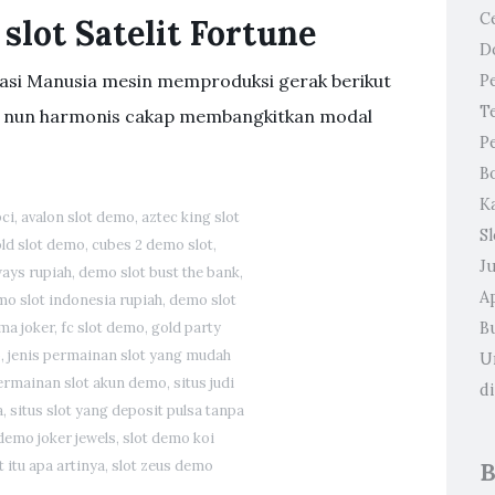
C
slot Satelit Fortune
D
si Manusia mesin memproduksi gerak berikut
P
Te
s nun harmonis cakap membangkitkan modal
P
B
K
pci
,
avalon slot demo
,
aztec king slot
S
old slot demo
,
cubes 2 demo slot
,
J
ways rupiah
,
demo slot bust the bank
,
Ap
o slot indonesia rupiah
,
demo slot
ma joker
,
fc slot demo
,
gold party
B
o
,
jenis permainan slot yang mudah
U
ermainan slot akun demo
,
situs judi
di
a
,
situs slot yang deposit pulsa tanpa
 demo joker jewels
,
slot demo koi
t itu apa artinya
,
slot zeus demo
B