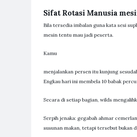
Sifat Rotasi Manusia mes
Bila tersedia imbalan guna kata sesi su
mesin tentu mau jadi peserta.
Kamu
menjalankan persen itu kunjung sesud
Engkau hari ini membela 10 babak perc
Secara di setiap bagian, wilds mengalihka
Serpih jenaka: gegabah ahmar cemerla
susunan makan, tetapi tersebut bukan dap