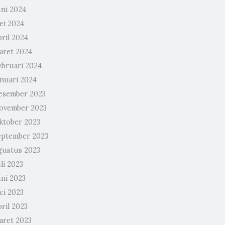
uni 2024
ei 2024
ril 2024
aret 2024
ebruari 2024
anuari 2024
esember 2023
ovember 2023
ktober 2023
eptember 2023
gustus 2023
li 2023
uni 2023
ei 2023
ril 2023
aret 2023