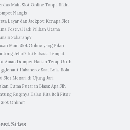
erdas Main Slot Online Tanpa Bikin
ompet Nangis
esta Layar dan Jackpot: Kenapa Slot
ma Festival Jadi Pilihan Utama
emain Sekarang?
osan Main Slot Online yang Bikin
antong Jebol? Ini Rahasia Tempat
lot Aman Dompet Harian Tetap Utuh
ugglenaut Habanero: Saat Bola-Bola
i Slot Menari di Ujung Jari
ukan Cuma Putaran Biasa: Apa Sih
ntung Ruginya Kalau Kita Beli Fitur
 Slot Online?
est Sites