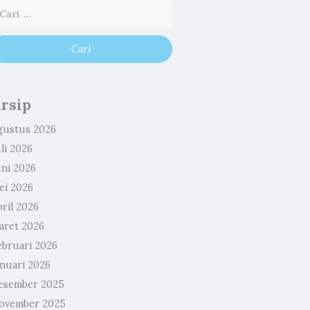
rsip
gustus 2026
li 2026
uni 2026
ei 2026
ril 2026
aret 2026
ebruari 2026
anuari 2026
esember 2025
ovember 2025