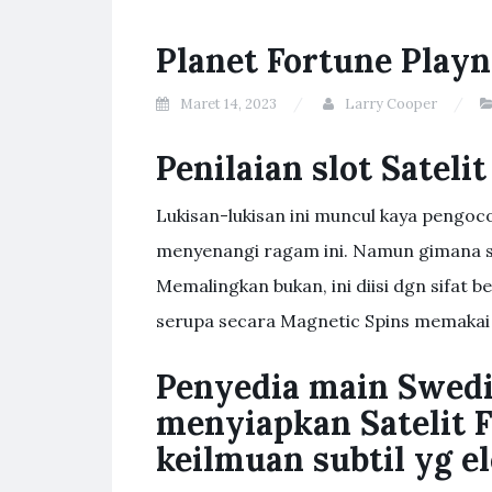
Planet Fortune Playn
Maret 14, 2023
Larry Cooper
Penilaian slot Sateli
Lukisan-lukisan ini muncul kaya pengoc
menyenangi ragam ini. Namun gimana se
Memalingkan bukan, ini diisi dgn sifa
serupa secara Magnetic Spins memakai 
Penyedia main Swedi
menyiapkan Satelit Fo
keilmuan subtil yg e