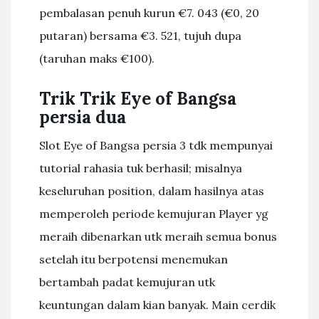
pembalasan penuh kurun €7. 043 (€0, 20
putaran) bersama €3. 521, tujuh dupa
(taruhan maks €100).
Trik Trik Eye of Bangsa
persia dua
Slot Eye of Bangsa persia 3 tdk mempunyai
tutorial rahasia tuk berhasil; misalnya
keseluruhan position, dalam hasilnya atas
memperoleh periode kemujuran Player yg
meraih dibenarkan utk meraih semua bonus
setelah itu berpotensi menemukan
bertambah padat kemujuran utk
keuntungan dalam kian banyak. Main cerdik