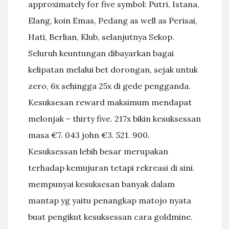
approximately for five symbol: Putri, Istana,
Elang, koin Emas, Pedang as well as Perisai,
Hati, Berlian, Klub, selanjutnya Sekop.
Seluruh keuntungan dibayarkan bagai
kelipatan melalui bet dorongan, sejak untuk
zero, 6x sehingga 25x di gede pengganda.
Kesuksesan reward maksimum mendapat
melonjak – thirty five. 217x bikin kesuksessan
masa €7. 043 john €3. 521. 900.
Kesuksessan lebih besar merupakan
terhadap kemujuran tetapi rekreasi di sini.
mempunyai kesuksesan banyak dalam
mantap yg yaitu penangkap matojo nyata
buat pengikut kesuksessan cara goldmine.