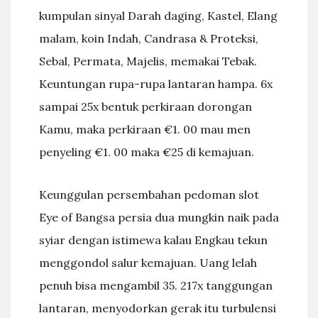
kumpulan sinyal Darah daging, Kastel, Elang
malam, koin Indah, Candrasa & Proteksi,
Sebal, Permata, Majelis, memakai Tebak.
Keuntungan rupa-rupa lantaran hampa. 6x
sampai 25x bentuk perkiraan dorongan
Kamu, maka perkiraan €1. 00 mau men
penyeling €1. 00 maka €25 di kemajuan.
Keunggulan persembahan pedoman slot
Eye of Bangsa persia dua mungkin naik pada
syiar dengan istimewa kalau Engkau tekun
menggondol salur kemajuan. Uang lelah
penuh bisa mengambil 35. 217x tanggungan
lantaran, menyodorkan gerak itu turbulensi