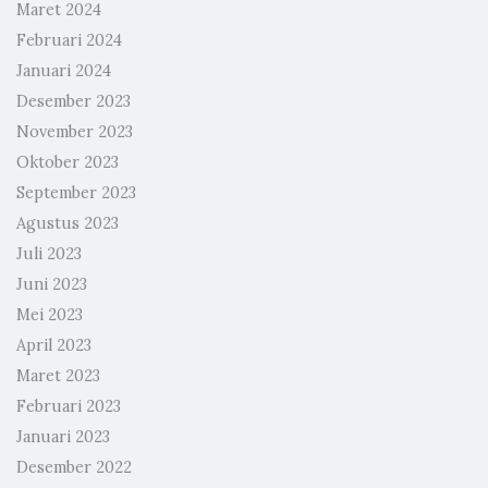
Maret 2024
Februari 2024
Januari 2024
Desember 2023
November 2023
Oktober 2023
September 2023
Agustus 2023
Juli 2023
Juni 2023
Mei 2023
April 2023
Maret 2023
Februari 2023
Januari 2023
Desember 2022