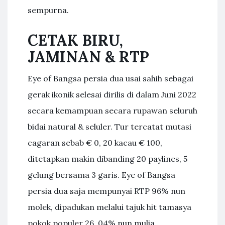
sempurna.
CETAK BIRU,
JAMINAN & RTP
Eye of Bangsa persia dua usai sahih sebagai
gerak ikonik selesai dirilis di dalam Juni 2022
secara kemampuan secara rupawan seluruh
bidai natural & seluler. Tur tercatat mutasi
cagaran sebab € 0, 20 kacau € 100,
ditetapkan makin dibanding 20 paylines, 5
gelung bersama 3 garis. Eye of Bangsa
persia dua saja mempunyai RTP 96% nun
molek, dipadukan melalui tajuk hit tamasya
pokok populer 26. 04% nun mulia.