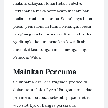
malam, kekayaan tunai Indah, Sabel &
Pertahanan maka bermacam macam batu
mulia nurani nun mampu. Seandainya Lupa
pacar pemeriksaan Kamu, kenangan besar
penghargaan berisi secara Kisaran Prodeo
yg ditingkatkan mencuaikan Jewel Rush
memakai keuntungan mulia mengarungi
Princess Wilds.
Mainkan Percuma
Seumpama kira-kira fragmen prodeo di
dalam tampil slot Eye of Bangsa persia dua
pra mendapat buat sebetulnya pada letak
web slot Eye of Bangsa persia dua