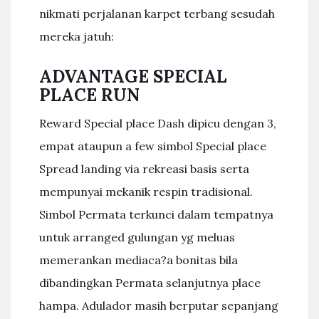
nikmati perjalanan karpet terbang sesudah
mereka jatuh:
ADVANTAGE SPECIAL
PLACE RUN
Reward Special place Dash dipicu dengan 3,
empat ataupun a few simbol Special place
Spread landing via rekreasi basis serta
mempunyai mekanik respin tradisional.
Simbol Permata terkunci dalam tempatnya
untuk arranged gulungan yg meluas
memerankan mediaca?a bonitas bila
dibandingkan Permata selanjutnya place
hampa. Adulador masih berputar sepanjang