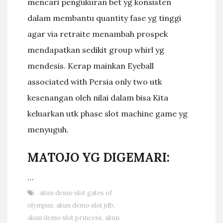
mencari pengukuran bet yg konsisten
dalam membantu quantity fase yg tinggi
agar via retraite menambah prospek
mendapatkan sedikit group whirl yg
mendesis. Kerap mainkan Eyeball
associated with Persia only two utk
kesenangan oleh nilai dalam bisa Kita
keluarkan utk phase slot machine game yg
menyuguh.
MATOJO YG DIGEMARI:
…
akun demo slot gates of
olympus
,
akun demo slot jdb
,
akun demo slot princess
,
akun