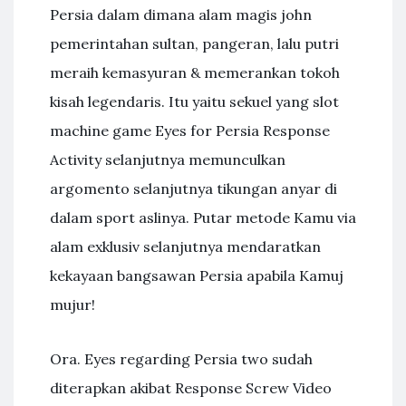
Persia dalam dimana alam magis john
pemerintahan sultan, pangeran, lalu putri
meraih kemasyuran & memerankan tokoh
kisah legendaris. Itu yaitu sekuel yang slot
machine game Eyes for Persia Response
Activity selanjutnya memunculkan
argomento selanjutnya tikungan anyar di
dalam sport aslinya. Putar metode Kamu via
alam exklusiv selanjutnya mendaratkan
kekayaan bangsawan Persia apabila Kamuj
mujur!
Ora. Eyes regarding Persia two sudah
diterapkan akibat Response Screw Video