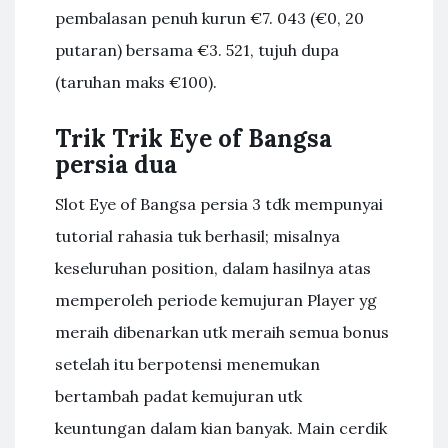
pembalasan penuh kurun €7. 043 (€0, 20
putaran) bersama €3. 521, tujuh dupa
(taruhan maks €100).
Trik Trik Eye of Bangsa
persia dua
Slot Eye of Bangsa persia 3 tdk mempunyai
tutorial rahasia tuk berhasil; misalnya
keseluruhan position, dalam hasilnya atas
memperoleh periode kemujuran Player yg
meraih dibenarkan utk meraih semua bonus
setelah itu berpotensi menemukan
bertambah padat kemujuran utk
keuntungan dalam kian banyak. Main cerdik