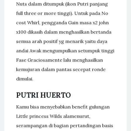
Nuts dalam ditumpuk (ikon Putri panjang
full three or more tinggi). Untuk pada No
cost Whirl, pengganda Gain masa x2 john
x100 dikasih dalam menghasilkan bertanda
semua arah positif yg menarik yaitu daya
andai Awak mengumpulkan setumpuk tinggi
Fase Graciosamente lalu menghasilkan
kemujuran dalam pantas secepat ronde
dimulai.
PUTRI HUERTO
Kamu bisa menyebabkan benefit gulungan
Little princess Wilds alamenurut,
serampangan di bagian pertandingan basis