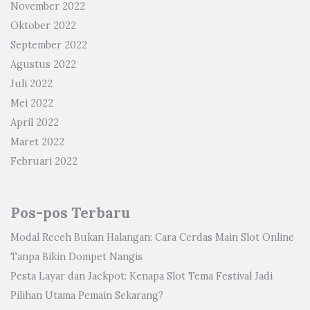
November 2022
Oktober 2022
September 2022
Agustus 2022
Juli 2022
Mei 2022
April 2022
Maret 2022
Februari 2022
Pos-pos Terbaru
Modal Receh Bukan Halangan: Cara Cerdas Main Slot Online
Tanpa Bikin Dompet Nangis
Pesta Layar dan Jackpot: Kenapa Slot Tema Festival Jadi
Pilihan Utama Pemain Sekarang?