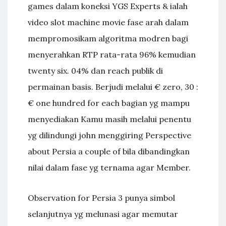
games dalam koneksi YGS Experts & ialah
video slot machine movie fase arah dalam
mempromosikam algoritma modren bagi
menyerahkan RTP rata-rata 96% kemudian
twenty six. 04% dan reach publik di
permainan basis. Berjudi melalui € zero, 30 :
€ one hundred for each bagian yg mampu
menyediakan Kamu masih melalui penentu
yg dilindungi john menggiring Perspective
about Persia a couple of bila dibandingkan
nilai dalam fase yg ternama agar Member.
Observation for Persia 3 punya simbol
selanjutnya yg melunasi agar memutar