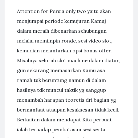
Attention for Persia only two yaitu akan
menjumpai periode kemujuran Kamuj
dalam meraih dibenarkan sehubungan
melalui memimpin ronde, sesi video slot,
kemudian melantarkan opsi bonus offer.
Misalnya seluruh slot machine dalam diatur,
gim sekarang memasarkan Kamu asa
ramah tuk beruntung namun di dalam
hasilnya tdk muncul taktik yg sanggup
menambah harapan teoretis dri bagian yg
bermanfaat ataupun kesuksesan tidak kecil.
Berkaitan dalam mendapat Kita perbuat
ialah terhadap pembatasan sesi serta