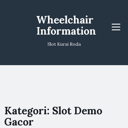
Wheelchair
Information
Menu
Slot Kursi Roda
Kategori:
Slot Demo
Gacor