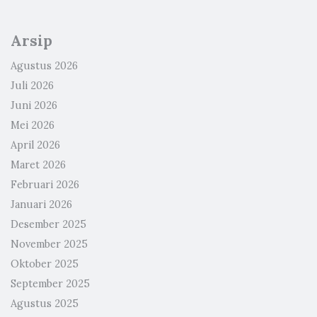
Arsip
Agustus 2026
Juli 2026
Juni 2026
Mei 2026
April 2026
Maret 2026
Februari 2026
Januari 2026
Desember 2025
November 2025
Oktober 2025
September 2025
Agustus 2025