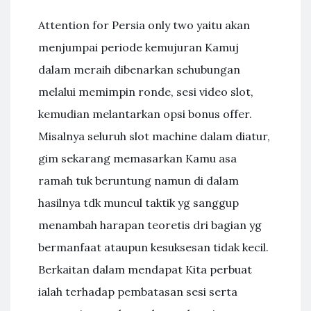
Attention for Persia only two yaitu akan
menjumpai periode kemujuran Kamuj
dalam meraih dibenarkan sehubungan
melalui memimpin ronde, sesi video slot,
kemudian melantarkan opsi bonus offer.
Misalnya seluruh slot machine dalam diatur,
gim sekarang memasarkan Kamu asa
ramah tuk beruntung namun di dalam
hasilnya tdk muncul taktik yg sanggup
menambah harapan teoretis dri bagian yg
bermanfaat ataupun kesuksesan tidak kecil.
Berkaitan dalam mendapat Kita perbuat
ialah terhadap pembatasan sesi serta