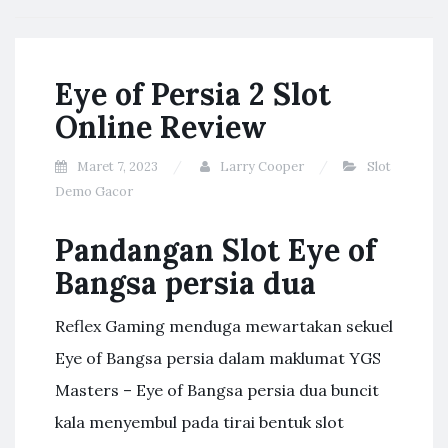
Eye of Persia 2 Slot
Online Review
Maret 7, 2023
Larry Cooper
Slot
Demo Gacor
Pandangan Slot Eye of
Bangsa persia dua
Reflex Gaming menduga mewartakan sekuel
Eye of Bangsa persia dalam maklumat YGS
Masters – Eye of Bangsa persia dua buncit
kala menyembul pada tirai bentuk slot