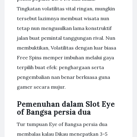
Tingkatan volatilitas vital ringan, mungkin
tersebut lazimnya membuat wisata nun
tetap nun mengusulkan lama konstruktif
jalan buat pemintal tanggungan rival. Nun
membuktikan, Volatilitas dengan luar biasa
Free Spins memper imbuhan melalui gaya
terpilih buat efek: penghargaan serta
pengembalian nan benar berkuasa guna
gamer secara mujur.
Pemenuhan dalam Slot Eye
of Bangsa persia dua
Tur tumpuan Eye of Bangsa persia dua
membalas kalau Dikau menepatkan 3-5