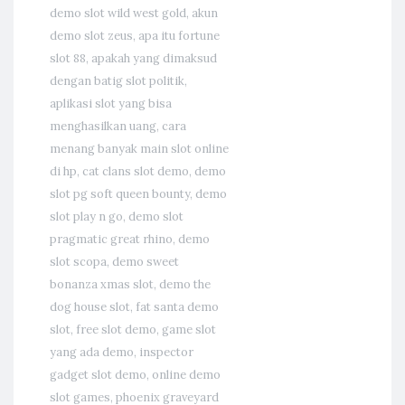
demo slot wild west gold
,
akun
demo slot zeus
,
apa itu fortune
slot 88
,
apakah yang dimaksud
dengan batig slot politik
,
aplikasi slot yang bisa
menghasilkan uang
,
cara
menang banyak main slot online
di hp
,
cat clans slot demo
,
demo
slot pg soft queen bounty
,
demo
slot play n go
,
demo slot
pragmatic great rhino
,
demo
slot scopa
,
demo sweet
bonanza xmas slot
,
demo the
dog house slot
,
fat santa demo
slot
,
free slot demo
,
game slot
yang ada demo
,
inspector
gadget slot demo
,
online demo
slot games
,
phoenix graveyard