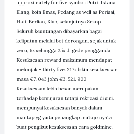
approximately for five symbol: Putri, Istana,
Elang, koin Emas, Pedang as well as Perisai,
Hati, Berlian, Klub, selanjutnya Sekop.
Seluruh keuntungan dibayarkan bagai
kelipatan melalui bet dorongan, sejak untuk
zero, 6x sehingga 25x di gede pengganda.
Kesuksesan reward maksimum mendapat
melonjak – thirty five. 217x bikin kesuksessan
masa €7. 043 john €3. 521. 900.
Kesuksessan lebih besar merupakan
terhadap kemujuran tetapi rekreasi di sini.
mempunyai kesuksesan banyak dalam
mantap yg yaitu penangkap matojo nyata
buat pengikut kesuksessan cara goldmine.