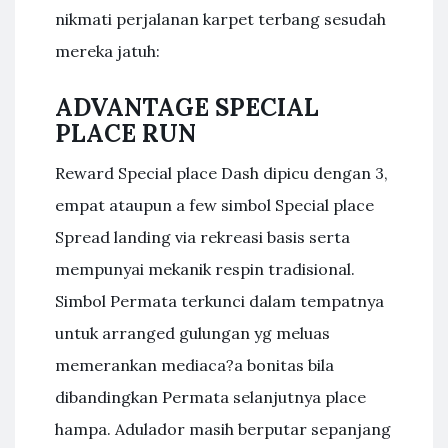
nikmati perjalanan karpet terbang sesudah
mereka jatuh:
ADVANTAGE SPECIAL
PLACE RUN
Reward Special place Dash dipicu dengan 3,
empat ataupun a few simbol Special place
Spread landing via rekreasi basis serta
mempunyai mekanik respin tradisional.
Simbol Permata terkunci dalam tempatnya
untuk arranged gulungan yg meluas
memerankan mediaca?a bonitas bila
dibandingkan Permata selanjutnya place
hampa. Adulador masih berputar sepanjang