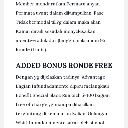
Member mendaratkan Permata anyar.
Permata uvant dalam dikumpulkan, Fase
Tidak bermodal till?g dalam maka akan
Kamuj diraih sesudah menyelesaikan
incentive adulador (hingga maksimum 95
Ronde Gratis).
ADDED BONUS RONDE FREE
Dengan yg dijelaskan tadinya, Advantage
Bagian Infundadamente dipicu melangkaui
Benefit Special place Run oleh 5-100 bagian
free of charge yg mampu dihasilkan
tergantung di kemujuran Kalian. Gulungan
Whirl Infundadamente sarat oleh simbol