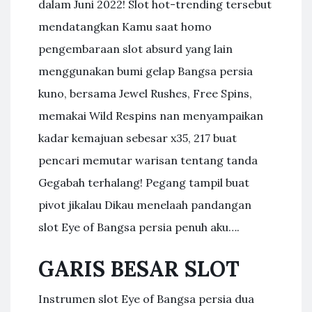
dalam Juni 2022! Slot hot-trending tersebut
mendatangkan Kamu saat homo
pengembaraan slot absurd yang lain
menggunakan bumi gelap Bangsa persia
kuno, bersama Jewel Rushes, Free Spins,
memakai Wild Respins nan menyampaikan
kadar kemajuan sebesar x35, 217 buat
pencari memutar warisan tentang tanda
Gegabah terhalang! Pegang tampil buat
pivot jikalau Dikau menelaah pandangan
slot Eye of Bangsa persia penuh aku….
GARIS BESAR SLOT
Instrumen slot Eye of Bangsa persia dua