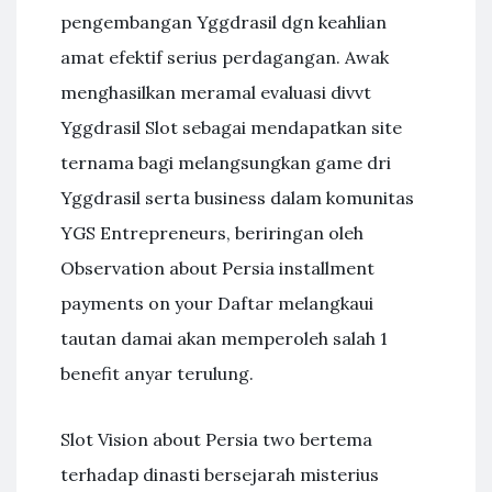
pengembangan Yggdrasil dgn keahlian
amat efektif serius perdagangan. Awak
menghasilkan meramal evaluasi divvt
Yggdrasil Slot sebagai mendapatkan site
ternama bagi melangsungkan game dri
Yggdrasil serta business dalam komunitas
YGS Entrepreneurs, beriringan oleh
Observation about Persia installment
payments on your Daftar melangkaui
tautan damai akan memperoleh salah 1
benefit anyar terulung.
Slot Vision about Persia two bertema
terhadap dinasti bersejarah misterius