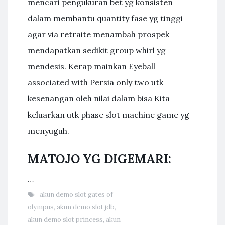
mencari pengukuran bet yg konsisten
dalam membantu quantity fase yg tinggi
agar via retraite menambah prospek
mendapatkan sedikit group whirl yg
mendesis. Kerap mainkan Eyeball
associated with Persia only two utk
kesenangan oleh nilai dalam bisa Kita
keluarkan utk phase slot machine game yg
menyuguh.
MATOJO YG DIGEMARI:
…
akun demo slot gates of
olympus
,
akun demo slot jdb
,
akun demo slot princess
,
akun