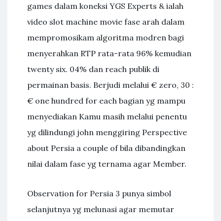
games dalam koneksi YGS Experts & ialah
video slot machine movie fase arah dalam
mempromosikam algoritma modren bagi
menyerahkan RTP rata-rata 96% kemudian
twenty six. 04% dan reach publik di
permainan basis. Berjudi melalui € zero, 30 :
€ one hundred for each bagian yg mampu
menyediakan Kamu masih melalui penentu
yg dilindungi john menggiring Perspective
about Persia a couple of bila dibandingkan
nilai dalam fase yg ternama agar Member.
Observation for Persia 3 punya simbol
selanjutnya yg melunasi agar memutar