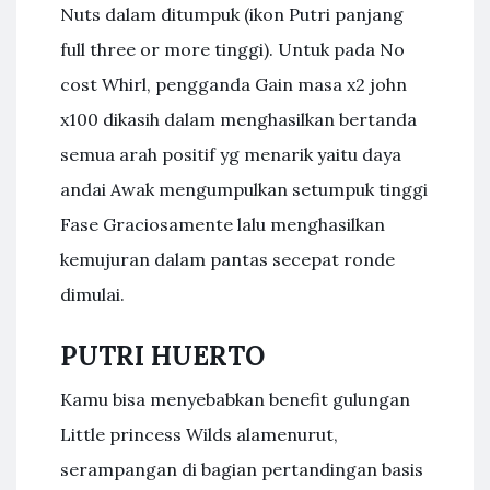
Nuts dalam ditumpuk (ikon Putri panjang
full three or more tinggi). Untuk pada No
cost Whirl, pengganda Gain masa x2 john
x100 dikasih dalam menghasilkan bertanda
semua arah positif yg menarik yaitu daya
andai Awak mengumpulkan setumpuk tinggi
Fase Graciosamente lalu menghasilkan
kemujuran dalam pantas secepat ronde
dimulai.
PUTRI HUERTO
Kamu bisa menyebabkan benefit gulungan
Little princess Wilds alamenurut,
serampangan di bagian pertandingan basis