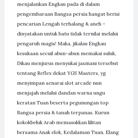
menjalankan Engkau pada di dalam
pengembaraan Bangsa persia hangat berisi
pencarian Lengah terhalang & aneh –
dinyatakan untuk batu tidak ternilai melalui
pengaruh magis! Maka, jikalau Engkau
kesukaan secuil abun-abun memakai suluk,
Dikau menjurus menyukai jasmani tersebut
tentang Reflex dekat YGS Masters, yg
menyimpan senarai slot arcade nun
menjajah melalui dandan warna ungu
keratan Tuan beserta pegunungan top
Bangsa persia & tanah terpanas. Kurun
kokokbeluk Arab memasukkan lilitan
bersama Anak elok, Kedalaman Tuan, Elang