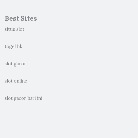
Best Sites
situs slot
togel hk
slot gacor
slot online
slot gacor hari ini