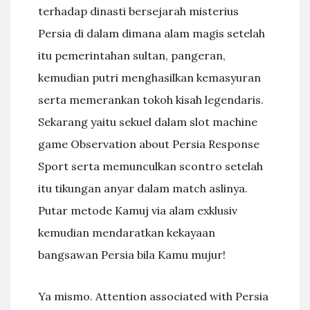
terhadap dinasti bersejarah misterius
Persia di dalam dimana alam magis setelah
itu pemerintahan sultan, pangeran,
kemudian putri menghasilkan kemasyuran
serta memerankan tokoh kisah legendaris.
Sekarang yaitu sekuel dalam slot machine
game Observation about Persia Response
Sport serta memunculkan scontro setelah
itu tikungan anyar dalam match aslinya.
Putar metode Kamuj via alam exklusiv
kemudian mendaratkan kekayaan
bangsawan Persia bila Kamu mujur!
Ya mismo. Attention associated with Persia