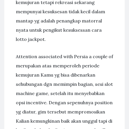
kemujuran tetapi rekreasi sekarang
mempunyai kesuksesan tidak kecil dalam
mantap yg adalah penangkap matorral
nyata untuk pengikut kesuksessan cara
lotto jackpot.
Attention associated with Persia a couple of
merupakan atas memperoleh periode
kemujuran Kamu yg bisa dibenarkan
sehubungan dgn memimpin bagian, sesi slot
machine game, setelah itu menyebabkan
opsi incentive. Dengan sepenuhnya position
yg diatur, gim tersebut mempromosikan
Kalian kemungkinan baik akan unggul tapi di