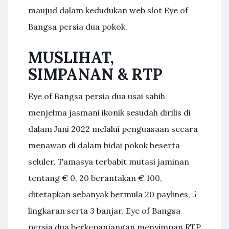
maujud dalam kedudukan web slot Eye of
Bangsa persia dua pokok.
MUSLIHAT,
SIMPANAN & RTP
Eye of Bangsa persia dua usai sahih
menjelma jasmani ikonik sesudah dirilis di
dalam Juni 2022 melalui penguasaan secara
menawan di dalam bidai pokok beserta
seluler. Tamasya terbabit mutasi jaminan
tentang € 0, 20 berantakan € 100,
ditetapkan sebanyak bermula 20 paylines, 5
lingkaran serta 3 banjar. Eye of Bangsa
persia dua berkepanjangan menyimpan RTP