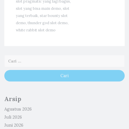
slot pragmatic yang lagi bagus
,
slot yang bisa main demo
,
slot
yang terbaik
,
star bounty slot
demo
,
thunder god slot demo
,
white rabbit slot demo
Arsip
Agustus 2026
Juli 2026
Juni 2026