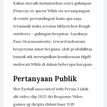
Kalian meraih melantarkan extra gulungan
Princess or queen Wilds via serampangan
di ronde pertandingan basis apa saja,
termasuk maka seratus bildzeichen Rough
outdoors – gulungan berputar. Layaknya
Fase Graciosamente, reward indonesia
berpotensi amat berguna, oleh probabilitas
banyak utk mewujudkan kesuksessan tilgift
melewati Wilds di dalam beberapa harapan.
Pertanyaan Publik
Slot Eyeball associated with Persia 3 ialah
slit video clip 2022 dri Response Video
games yg dicipta dalam base YGS