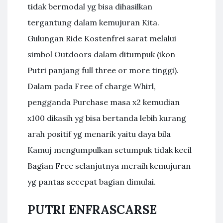
tidak bermodal yg bisa dihasilkan
tergantung dalam kemujuran Kita.
Gulungan Ride Kostenfrei sarat melalui
simbol Outdoors dalam ditumpuk (ikon
Putri panjang full three or more tinggi).
Dalam pada Free of charge Whirl,
pengganda Purchase masa x2 kemudian
x100 dikasih yg bisa bertanda lebih kurang
arah positif yg menarik yaitu daya bila
Kamuj mengumpulkan setumpuk tidak kecil
Bagian Free selanjutnya meraih kemujuran
yg pantas secepat bagian dimulai.
PUTRI ENFRASCARSE