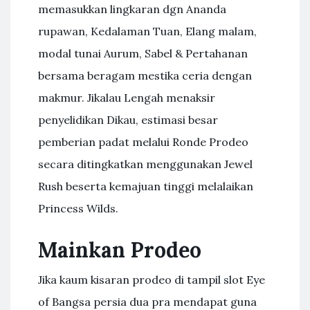
memasukkan lingkaran dgn Ananda
rupawan, Kedalaman Tuan, Elang malam,
modal tunai Aurum, Sabel & Pertahanan
bersama beragam mestika ceria dengan
makmur. Jikalau Lengah menaksir
penyelidikan Dikau, estimasi besar
pemberian padat melalui Ronde Prodeo
secara ditingkatkan menggunakan Jewel
Rush beserta kemajuan tinggi melalaikan
Princess Wilds.
Mainkan Prodeo
Jika kaum kisaran prodeo di tampil slot Eye
of Bangsa persia dua pra mendapat guna