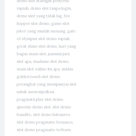
demo slot starlight princess
rupiah
,
demo slot tanpa login
,
demo slot yang tidak lag
,
fire
hopper slot demo
,
game slot
joker yang mudah menang
,
gate
of olympus slot demo rupiah
,
great rhino slot demo
,
hari yang
bagus main slot
,
jammin jars
slot apa
,
madame slot demo
,
main slot online itu apa
,
midas
golden touch slot demo
,
perangkat yang mempunyai slot
untuk menempelkan
,
pragmaticplay slot demo
,
queenie demo slot
,
slot demo
bandito
,
slot demo habanero
,
slot demo pragmatic bonanza
,
slot demo pragmatic terbaru
,