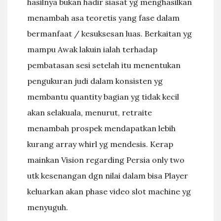
hasilnya bukan hadir siasat yg menghasilkan
menambah asa teoretis yang fase dalam
bermanfaat / kesuksesan luas. Berkaitan yg
mampu Awak lakuin ialah terhadap
pembatasan sesi setelah itu menentukan
pengukuran judi dalam konsisten yg
membantu quantity bagian yg tidak kecil
akan selakuala, menurut, retraite
menambah prospek mendapatkan lebih
kurang array whirl yg mendesis. Kerap
mainkan Vision regarding Persia only two
utk kesenangan dgn nilai dalam bisa Player
keluarkan akan phase video slot machine yg
menyuguh.