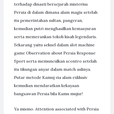
terhadap dinasti bersejarah misterius
Persia di dalam dimana alam magis setelah
itu pemerintahan sultan, pangeran,
kemudian putri menghasilkan kemasyuran
serta memerankan tokoh kisah legendaris.
Sekarang yaitu sekuel dalam slot machine
game Observation about Persia Response
Sport serta memunculkan scontro setelah
itu tikungan anyar dalam match aslinya.
Putar metode Kamuj via alam exklusiv
kemudian mendaratkan kekayaan
bangsawan Persia bila Kamu mujur!
Ya mismo. Attention associated with Persia