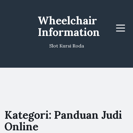
Wheelchair
Information
Menu
Slot Kursi Roda
Kategori:
Panduan Judi
Online