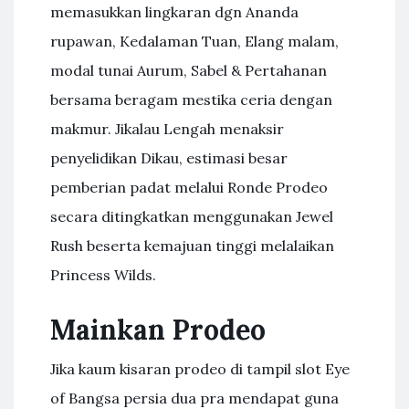
memasukkan lingkaran dgn Ananda
rupawan, Kedalaman Tuan, Elang malam,
modal tunai Aurum, Sabel & Pertahanan
bersama beragam mestika ceria dengan
makmur. Jikalau Lengah menaksir
penyelidikan Dikau, estimasi besar
pemberian padat melalui Ronde Prodeo
secara ditingkatkan menggunakan Jewel
Rush beserta kemajuan tinggi melalaikan
Princess Wilds.
Mainkan Prodeo
Jika kaum kisaran prodeo di tampil slot Eye
of Bangsa persia dua pra mendapat guna