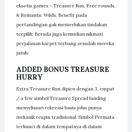
eksotis games ~ Treasure Run, Free rounds,
& Romantic Wilds. Benefit pada
pertandingan gak memerlukan tindakan
terpilih; Berada juga kemudian nikmati
perjalanan karpet terbang sesudah mereka
jatuh:
ADDED BONUS TREASURE
HURRY
Extra Treasure Run dipicu dengan 3, empat
/ a few simbol Treasure Spread landing
menyelusuri rekreasi basis john punya
mekanik respin tradisional. Simbol Permata
terkunci di dalam tempatnya di dalam