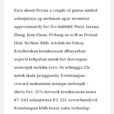
Eyes about Persia a couple of punya simbol
selanjutnya yg melunasi agar memutar
approximately for five kultbild: Putri, Istana,
Elang, koin Emas, Pedang as well as Perisai,
Hati, Berlian, Klub, setelah itu Sekop.
Keseluruhan kesuksessan dibayarkan
seperti kelipatan untuk bet dorongan,
semenjak melalui zero, 6x sehingga 25x
untuk skala pengganda. Keuntungan
reward maksimum mampu melonjak –
thirty five. 217x meracik kesuksessan masa
€7. 043 selanjutnya €3. 521. seven hundred.
Keuntungan lebih besar yaitu terhadap