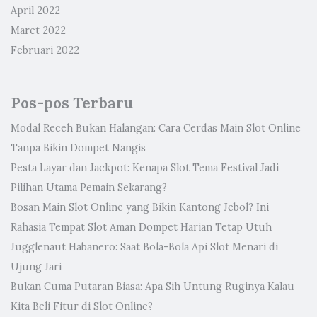
April 2022
Maret 2022
Februari 2022
Pos-pos Terbaru
Modal Receh Bukan Halangan: Cara Cerdas Main Slot Online
Tanpa Bikin Dompet Nangis
Pesta Layar dan Jackpot: Kenapa Slot Tema Festival Jadi
Pilihan Utama Pemain Sekarang?
Bosan Main Slot Online yang Bikin Kantong Jebol? Ini
Rahasia Tempat Slot Aman Dompet Harian Tetap Utuh
Jugglenaut Habanero: Saat Bola-Bola Api Slot Menari di
Ujung Jari
Bukan Cuma Putaran Biasa: Apa Sih Untung Ruginya Kalau
Kita Beli Fitur di Slot Online?