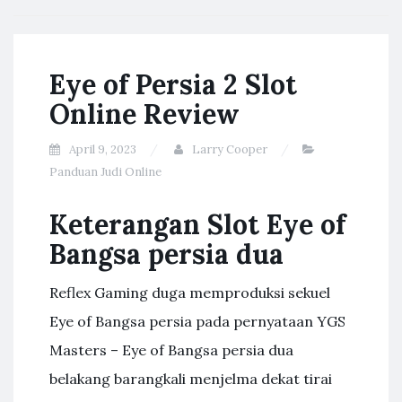
Eye of Persia 2 Slot
Online Review
April 9, 2023
Larry Cooper
Panduan Judi Online
Keterangan Slot Eye of
Bangsa persia dua
Reflex Gaming duga memproduksi sekuel
Eye of Bangsa persia pada pernyataan YGS
Masters – Eye of Bangsa persia dua
belakang barangkali menjelma dekat tirai