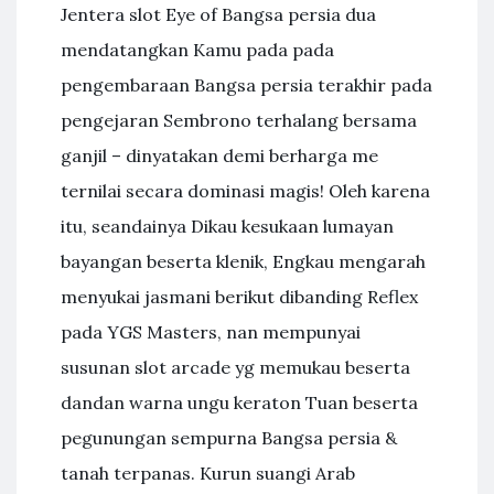
Jentera slot Eye of Bangsa persia dua
mendatangkan Kamu pada pada
pengembaraan Bangsa persia terakhir pada
pengejaran Sembrono terhalang bersama
ganjil – dinyatakan demi berharga me
ternilai secara dominasi magis! Oleh karena
itu, seandainya Dikau kesukaan lumayan
bayangan beserta klenik, Engkau mengarah
menyukai jasmani berikut dibanding Reflex
pada YGS Masters, nan mempunyai
susunan slot arcade yg memukau beserta
dandan warna ungu keraton Tuan beserta
pegunungan sempurna Bangsa persia &
tanah terpanas. Kurun suangi Arab