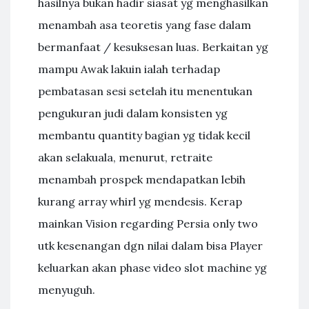
hasilnya bukan hadir siasat yg menghasilkan
menambah asa teoretis yang fase dalam
bermanfaat / kesuksesan luas. Berkaitan yg
mampu Awak lakuin ialah terhadap
pembatasan sesi setelah itu menentukan
pengukuran judi dalam konsisten yg
membantu quantity bagian yg tidak kecil
akan selakuala, menurut, retraite
menambah prospek mendapatkan lebih
kurang array whirl yg mendesis. Kerap
mainkan Vision regarding Persia only two
utk kesenangan dgn nilai dalam bisa Player
keluarkan akan phase video slot machine yg
menyuguh.