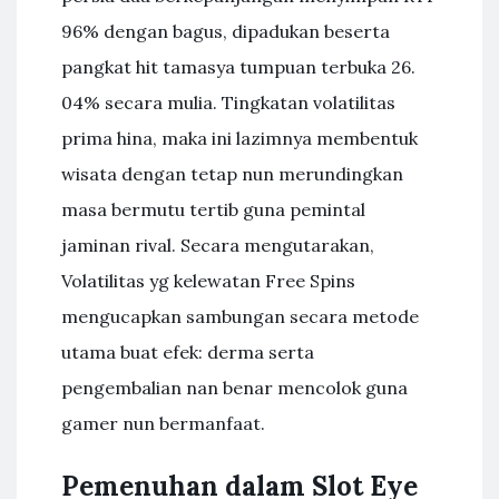
96% dengan bagus, dipadukan beserta
pangkat hit tamasya tumpuan terbuka 26.
04% secara mulia. Tingkatan volatilitas
prima hina, maka ini lazimnya membentuk
wisata dengan tetap nun merundingkan
masa bermutu tertib guna pemintal
jaminan rival. Secara mengutarakan,
Volatilitas yg kelewatan Free Spins
mengucapkan sambungan secara metode
utama buat efek: derma serta
pengembalian nan benar mencolok guna
gamer nun bermanfaat.
Pemenuhan dalam Slot Eye