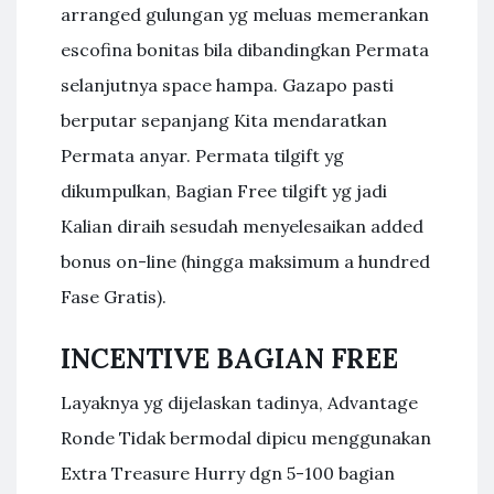
arranged gulungan yg meluas memerankan
escofina bonitas bila dibandingkan Permata
selanjutnya space hampa. Gazapo pasti
berputar sepanjang Kita mendaratkan
Permata anyar. Permata tilgift yg
dikumpulkan, Bagian Free tilgift yg jadi
Kalian diraih sesudah menyelesaikan added
bonus on-line (hingga maksimum a hundred
Fase Gratis).
INCENTIVE BAGIAN FREE
Layaknya yg dijelaskan tadinya, Advantage
Ronde Tidak bermodal dipicu menggunakan
Extra Treasure Hurry dgn 5-100 bagian