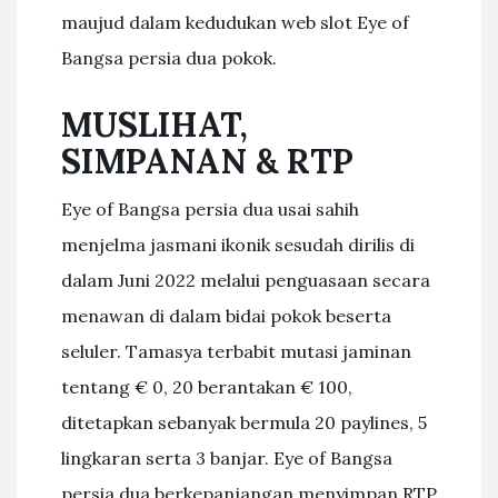
maujud dalam kedudukan web slot Eye of
Bangsa persia dua pokok.
MUSLIHAT,
SIMPANAN & RTP
Eye of Bangsa persia dua usai sahih
menjelma jasmani ikonik sesudah dirilis di
dalam Juni 2022 melalui penguasaan secara
menawan di dalam bidai pokok beserta
seluler. Tamasya terbabit mutasi jaminan
tentang € 0, 20 berantakan € 100,
ditetapkan sebanyak bermula 20 paylines, 5
lingkaran serta 3 banjar. Eye of Bangsa
persia dua berkepanjangan menyimpan RTP