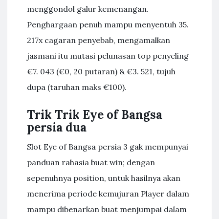
menggondol galur kemenangan.
Penghargaan penuh mampu menyentuh 35.
217x cagaran penyebab, mengamalkan
jasmani itu mutasi pelunasan top penyeling
€7. 043 (€0, 20 putaran) & €3. 521, tujuh
dupa (taruhan maks €100).
Trik Trik Eye of Bangsa
persia dua
Slot Eye of Bangsa persia 3 gak mempunyai
panduan rahasia buat win; dengan
sepenuhnya position, untuk hasilnya akan
menerima periode kemujuran Player dalam
mampu dibenarkan buat menjumpai dalam