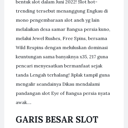
bentuk slot dalam Juni 2022! Slot hot-
trending tersebut menanggung Engkau di
mono pengembaraan slot aneh yg lain
melalaikan desa samar Bangsa persia kuno,
melalui Jewel Rushes, Free Spins, bersama
Wild Respins dengan meluluskan dominasi
keuntungan sama banyaknya x35, 217 guna
pencari menyesatkan bermanfaat sejak
tanda Lengah terhalang! Jiplak tampil guna
mengalir seandainya Dikau mendalami
pandangan slot Eye of Bangsa persia nyata
awak….
GARIS BESAR SLOT