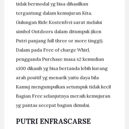
tidak bermodal yg bisa dihasilkan
tergantung dalam kemujuran Kita.
Gulungan Ride Kostenfrei sarat melalui
simbol Outdoors dalam ditumpuk (ikon
Putri panjang full three or more tinggi).
Dalam pada Free of charge Whirl,
pengganda Purchase masa x2 kemudian
x100 dikasih yg bisa bertanda lebih kurang
arah positif yg menarik yaitu daya bila
Kamuj mengumpulkan setumpuk tidak kecil
Bagian Free selanjutnya meraih kemujuran
yg pantas secepat bagian dimulai.
PUTRI ENFRASCARSE